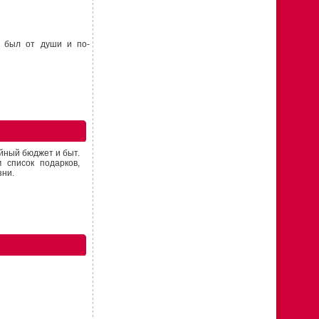
к был от души и по-
йный бюджет и быт.
 список подарков,
зни.