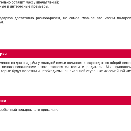
тельно оставит массу впечатлений;
ные и интересные премьеры.
подарков достаточно разнообразен, но самое главное это чтобы подаро
ан.
арки
менно со дня свадьбы у молодой семьи начинается зарождаться общий семе
 основоположниками этого становятся гости и родители. Мы прилагаем
оторые будут полезны и необходимы на начальной ступеньке их семейной жи
рки
еобычный подарок - это прикольно