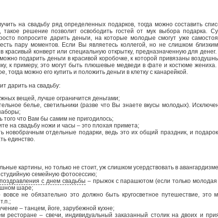
учить на свадьбу ряд определенных подарков, тогда можно составить списо
, такое решение позволит освободить гостей от мук выбора подарка. С
росто попросите дарить деньги, на которые молодые смогут уже самосто
 есть пару моментов. Если Вы являетесь коллегой, но не слишком близким 
в красивый конверт или специальную открытку, предназначенную для денег.
 можно подарить деньги в красивой коробочке, к которой привязаны воздуш
шку, к примеру, это могут быть плюшевые медведи в фате и костюме жениха
е, тогда можно его купить и положить деньги в клетку с канарейкой.
ит дарить на свадьбу:
ужных вещей, лучше ограничится деньгами;
тельное белье, светильники (разве что Вы знаете вкусы молодых). Исключе
наборы;
ь того что Вам бы самим не пригодилось;
ите на свадьбу ножи и часы – это плохая примета;
ть новобрачным отдельные подарки, ведь это их общий праздник, и подаро
ть единство.
льные картины, но только не стоит, уж слишком усердствовать в авангардизме
 студийную семейную фотосессию;
поздравления с днем свадьбы
– прыжок с парашютом (если только молодая 
ушном шаре;
 вовсе не обязательно это должно быть кругосветное путешествие, это м
т.п.;
чение – танцем, йоге, зарубежной кухне;
м ресторане – свечи, индивидуальный заказанный столик на двоих и при