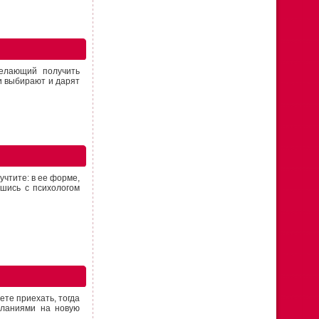
елающий получить
ки выбирают и дарят
учтите: в ее форме,
вшись с психологом
ете приехать, тогда
еланиями на новую