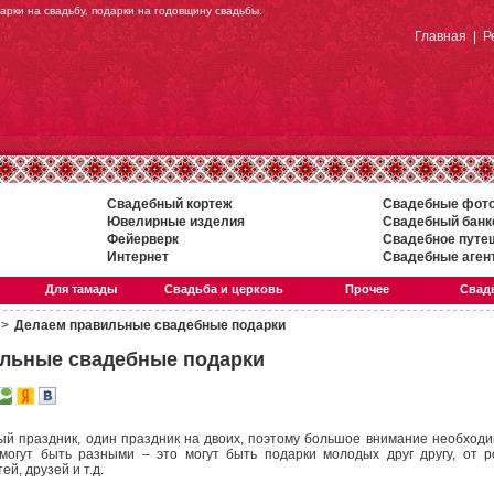
рки на свадьбу, подарки на годовщину свадьбы.
Главная
|
Р
Свадебный кортеж
Свадебные фот
Ювелирные изделия
Свадебный банк
Фейерверк
Свадебное путе
Интернет
Свадебные аген
Для тамады
Свадьба и церковь
Прочее
Свадь
>
Делаем правильные свадебные подарки
льные свадебные подарки
ый праздник, один праздник на двоих, поэтому большое внимание необходи
огут быть разными – это могут быть подарки молодых друг другу, от р
ей, друзей и т.д.