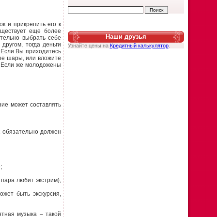
к и прикрепить его к
уществует еще более
Наши друзья
ятельно выбрать себе
другом, тогда деньги
Узнайте цены на
Кредитный калькулятор
.
 Если Вы приходитесь
ные шары, или вложите
. Если же молодожены
ние может составлять
к обязательно должен
;
пара любит экстрим),
ожет быть экскурсия,
ятная музыка – такой