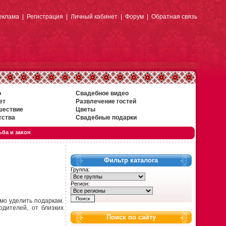
еклама
|
Регистрация
|
Личный кабинет
|
Форум
|
Обратная связь
о
Свадебное видео
ет
Развлечение гостей
шествие
Цветы
тства
Свадебные подарки
ба и закон
Фильтр каталога
Группа:
Регион:
мо уделить подаркам.
одителей, от близких
Поиск по сайту