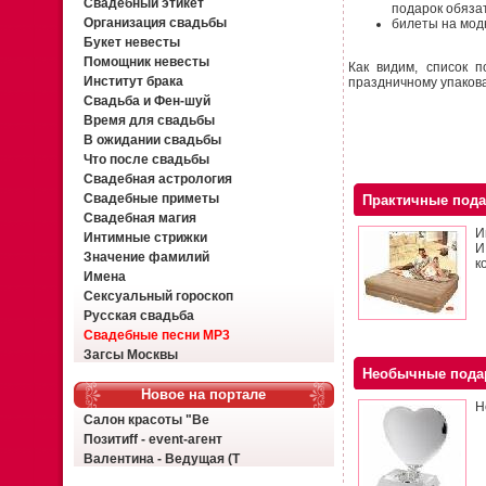
Свадебный этикет
подарок обяза
Организация свадьбы
билеты на мод
Букет невесты
Помощник невесты
Как видим, список 
Институт брака
праздничному упаков
Свадьба и Фен-шуй
Время для свадьбы
В ожидании свадьбы
Что после свадьбы
Свадебная астрология
Свадебные приметы
Практичные под
Свадебная магия
И
Интимные стрижки
И
Значение фамилий
к
Имена
Сексуальный гороскоп
Русская свадьба
Свадебные песни MP3
Загсы Москвы
Необычные пода
Новое на портале
Н
Салон красоты "Ве
Позитиff - event-агент
Валентина - Ведущая (Т