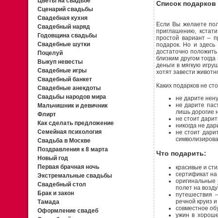
Цветы на свадьбе
Список подарков
Сценарий свадьбы
Свадебная кухня
Если Вы желаете пол
Свадебный наряд
приглашению, кстати
Годовщина свадьбы
простой вариант – п
Свадебные шутки
подарок. Но и здесь
достаточно положить 
Поцелуй
близким другом тогда
Выкуп невесты
деньги в мягкую игру
Свадебные игры
хотят завести животно
Свадебный банкет
Каких подарков не сто
Свадебные анекдоты
Свадьбы народов мира
не дарите нен
не дарите пас
Мальчишник и девичник
лишь дорогие 
Флирт
не стоит дарит
Как сделать предложение
никогда не дар
Семейная психология
не стоит дари
символизирова
Свадьба в Москве
Поздравления к 8 марта
Что подарить:
Новый год
Первая брачная ночь
красивые и сти
сертификат на
Экстремальные свадьбы
оригинальные
Свадебный стол
полет на возд
Брак и закон
путешествия –
речной круиз и 
Тамада
совместное обу
Оформление свадеб
ужин в хороше