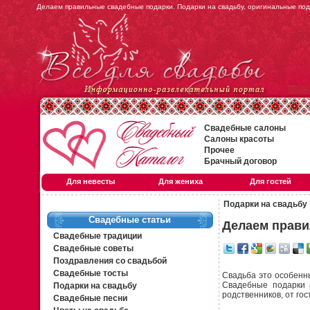
Делаем правильные свадебные подарки. Подарки на свадьбу, оригинальные пода
Свадебные салоны
Салоны красоты
Прочее
Брачный договор
Для невесты
Для жениха
Для гостей
Подарки на свадьбу
Свадебные статьи
Делаем прави
Свадебные традиции
Свадебные советы
Поздравления со свадьбой
Свадебные тосты
Свадьба это особенн
Свадебные подарки м
Подарки на свадьбу
родственников, от гост
Свадебные песни