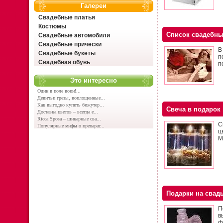
Галереи
Свадебные платья
Костюмы
Список свадебны
Свадебные автомобили
Свадебные прически
В
Свадебные букеты
п
Свадебная обувь
п
Это интересно
Один в поле воин!...
Девичьи грезы, воплощенные...
Как выгодно купить бижутер...
Свеча в подарок
Доставка цветов – всегда е...
Ricca Sposa – шикарные сва...
С
Популярные мифы о препарат...
ц
М
Подарки на свадь
П
в
ф