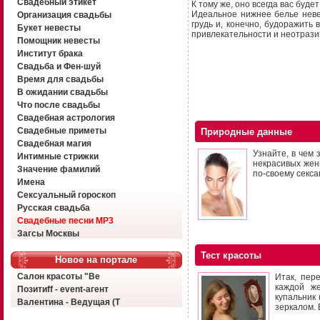
Свадебный этикет
К тому же, оно всегда вас буде
Идеальное нижнее белье нев
Организация свадьбы
грудь и, конечно, будоражить
Букет невесты
привлекательности и неотрази
Помощник невесты
Институт брака
Свадьба и Фен-шуй
Время для свадьбы
В ожидании свадьбы
Что после свадьбы
Свадебная астрология
Свадебные приметы
Природные данные
Свадебная магия
Узнайте, в чем
Интимные стрижки
некрасивых жен
Значение фамилий
по-своему секса
Имена
Сексуальный гороскоп
Русская свадьба
Свадебные песни MP3
Загсы Москвы
Тест красоты
Новое на портале
Салон красоты "Ве
Итак, пер
каждой ж
Позитиff - event-агент
купальник
Валентина - Ведущая (Т
зеркалом. 