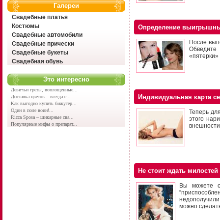
Галереи
Свадебные платья
Костюмы
Определение выигрышны
Свадебные автомобили
После вып
Свадебные прически
Обведите 
Свадебные букеты
«пятерки» 
Свадебная обувь
Это интересно
Девичьи грезы, воплощенные...
Индивидуальная карта с
Доставка цветов – всегда е...
Как выгодно купить бижутер...
Один в поле воин!...
Теперь дл
Ricca Sposa – шикарные сва...
этого нар
Популярные мифы о препарат...
внешности
Не стоит ждать милостей
Вы можете с
“приспособле
недополучили
можно сделать