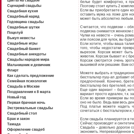
Цветы на свадьбе
белье будет комфортно, к пр
Сценарий свадьбы
Поэтому стоит купить 2 компле
Если вы приобретаете один ком
Свадебная кухня
оставить мужа на ложе для но
Свадебный наряд
может быть абсолютно любым. 
Годовщина свадьбы
Считается, что подвязки – об
Свадебные шутки
подвязка снимается женихом с
Поцелуй
Чулки на невесте – очень рома
Выкуп невесты
или поясом для чулок, вы буде
Свадебные игры
Если хотите, чтобы ваша тали
того, чтобы недостатки превр
Свадебный банкет
вырезом. Корсаж может быть 
Свадебные анекдоты
животик. Корсаж бывает и с б
Свадьбы народов мира
Корсаж смотрится очень эрот
вышивкой или рюшами. Вам ост
Мальчишник и девичник
Флирт
Можете выбрать и традиционны
Как сделать предложение
бюстгальтер пуш-ап добавит о
Семейная психология
предпочтений. Конечно, брет
бюстгальтер без бретелей, но 
Свадьба в Москве
Еще один вариант – боди, ко
Поздравления к 8 марта
вариант просто идеален, т.к. з
Новый год
Если во время примерки вы по
оно не было. Ведь вам весь де
Первая брачная ночь
Под платье можете надеть ч
Экстремальные свадьбы
сочетаться с бюстгальтером и,
Свадебный стол
Брак и закон
Если свадьба планируется в те
Сейчас производят и синтетич
Тамада
Свадьба – довольно дорогое с
Оформление свадеб
экономить. Непревзойденное ка