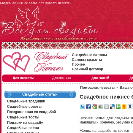
Свадебное нижнее белье. Что выбрать невесте?.
Свадебные салоны
Салоны красоты
Прочее
Брачный договор
Для невесты
Для жениха
Для гостей
Д
Помощник невесты
>
Ваша с
Свадебные статьи
Свадебное нижнее б
Свадебные традиции
Свадебные советы
Поздравления со свадьбой
Свадебные тосты
Нижнее белье для свадьбы з
манящим и, конечно, безумно к
Подарки на свадьбу
Свадебные песни
Жених на свадьбе пытается п