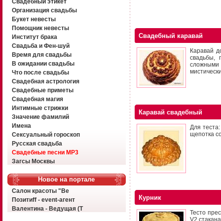
Свадебный этикет
Организация свадьбы
Букет невесты
Помощник невесты
Свадебный каравай
Институт брака
Свадьба и Фен-шуй
Каравай д
Время для свадьбы
свадьбы, 
В ожидании свадьбы
сложными 
мистическ
Что после свадьбы
Свадебная астрология
Свадебные приметы
Свадебная магия
Интимные стрижки
Каравай свадебный
Значение фамилий
Имена
Для теста:
щепотка со
Сексуальный гороскоп
Русская свадьба
Свадебные песни MP3
Загсы Москвы
Новое на портале
Салон красоты "Ве
Курник
Позитиff - event-агент
Валентина - Ведущая (Т
Тесто прес
V2 стакана