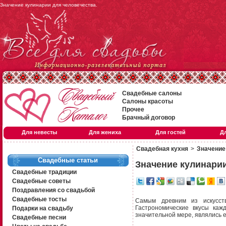
Значение кулинарии для человечества.
Свадебные салоны
Салоны красоты
Прочее
Брачный договор
Для невесты
Для жениха
Для гостей
Д
Свадебная кухня
>
Значение
Свадебные статьи
Значение кулинарии
Свадебные традиции
Свадебные советы
Поздравления со свадьбой
Свадебные тосты
Cамым древним из искусств
Гастрономические вкусы каж
Подарки на свадьбу
значительной мере, являлись 
Свадебные песни