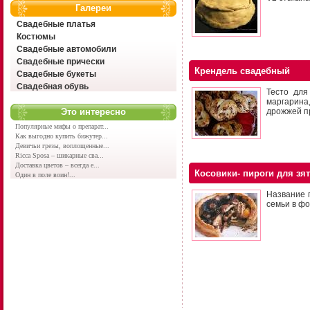
Галереи
Свадебные платья
Костюмы
Свадебные автомобили
Свадебные прически
Крендель свадебный
Свадебные букеты
Свадебная обувь
Тесто для
маргарина,
Это интересно
дрожжей пр
Популярные мифы о препарат...
Как выгодно купить бижутер...
Девичьи грезы, воплощенные...
Ricca Sposa – шикарные сва...
Доставка цветов – всегда е...
Косовики- пироги для зя
Один в поле воин!...
Название п
семьи в ф