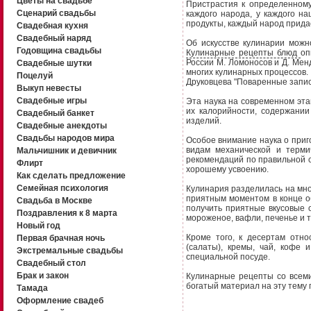
Цветы на свадьбе
Пристрастия к определенному
Сценарий свадьбы
каждого народа, у каждого н
продукты, каждый народ прида
Свадебная кухня
Свадебный наряд
Об искусстве кулинарии можн
Годовщина свадьбы
Кулинарные рецепты блюд
оп
России М. Ломоносов и Д. Мен
Свадебные шутки
многих кулинарных процессов. 
Поцелуй
Друковцева "Поваренные запис
Выкуп невесты
Свадебные игры
Эта наука на современном этап
их калорийности, содержании
Свадебный банкет
изделий.
Свадебные анекдоты
Свадьбы народов мира
Особое внимание наука о при
видам механической и терми
Мальчишник и девичник
рекомендаций по правильной с
Флирт
хорошему усвоению.
Как сделать предложение
Семейная психология
Кулинария разделилась на мно
приятным моментом в конце о
Свадьба в Москве
получить приятные вкусовые 
Поздравления к 8 марта
мороженое, вафли, печенье и т
Новый год
Кроме того, к десертам отно
Первая брачная ночь
(салаты), кремы, чай, кофе
Экстремальные свадьбы
специальной посуде.
Свадебный стол
Брак и закон
Кулинарные рецепты со всеми
богатый материал на эту тему
Тамада
Оформление свадеб