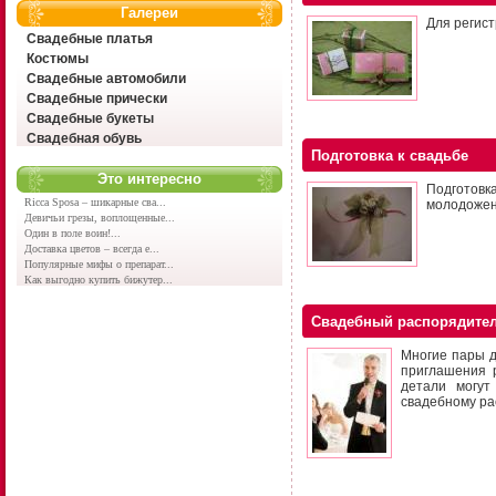
Галереи
Для регис
Свадебные платья
Костюмы
Свадебные автомобили
Свадебные прически
Свадебные букеты
Свадебная обувь
Подготовка к свадьбе
Это интересно
Подготовк
Ricca Sposa – шикарные сва...
молодожено
Девичьи грезы, воплощенные...
Один в поле воин!...
Доставка цветов – всегда е...
Популярные мифы о препарат...
Как выгодно купить бижутер...
Свадебный распорядите
Многие пары д
приглашения р
детали могут
свадебному ра