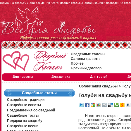
Голуби на свадьбу и дни рождения. Организация свадьбы, организация и проведение свад
Свадебные салоны
Салоны красоты
Прочее
Брачный договор
Для невесты
Для жениха
Для гостей
Д
Организация свадьбы
>
Голу
Свадебные статьи
Голуби на свадьбу 
Свадебные традиции
Свадебные советы
Поздравления со свадьбой
Свадебные тосты
И вот очень скоро настанет
родственники и друзья. Сваде
Подарки на свадьбу
ты думаешь, когда представля
Свадебные песни
нескромный. Но о чём-то ты вс