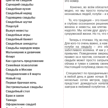
Цветы на свадьбе
это номер.
Сценарий свадьбы
Конечно, во всём обязательн
Свадебная кухня
модно, но мы просто попытае
Свадебный наряд
незнакомых людей, голуби – и 
Годовщина свадьбы
То, что традиция – это понятн
Свадебные шутки
и глубоко осознанное решение
Поцелуй
жениха и невесты, как клятва 
надолго. Мы хотим друг другу
Выкуп невесты
супружеской жизни. Но то, что 
Свадебные игры
Свадебный банкет
Теперь о птичках. Ну, во-пер
Для кого-то очень важно, а нам
Свадебные анекдоты
голуби на свадьбу
– это обы
Свадьбы народов мира
заботливого хозяина. И как у
Мальчишник и девичник
привычек. Поведением зверюш
Флирт
правил за и против, согласия 
свадьбе может просто запрыгн
Как сделать предложение
облака и туман к самому свое
Семейная психология
Настоящий голубевод своих по
Свадьба в Москве
Специалист по праздничным п
Поздравления к 8 марта
в любой день и даже ночью. В
Новый год
несколько сотен метров,
пар
Первая брачная ночь
предстоит дожидаться начал
завтрак в любимой голубятне. 
Экстремальные свадьбы
Свадебный стол
Брак и закон
Тамада
Оформление свадеб