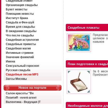
Свадебный этикет
Организация свадьбы
Букет невесты
Помощник невесты
Институт брака
Свадьба и Фен-шуй
Время для свадьбы
Свадебные плакаты
В ожидании свадьбы
Предлагае
Что после свадьбы
целиком о
Свадебная астрология
навыков
Свадебные приметы
Свадебная магия
Интимные стрижки
Значение фамилий
Имена
План подготовки к свадь
Сексуальный гороскоп
Русская свадьба
За 6 меся
Свадебные песни MP3
Приблизите
Загсы Москвы
Новое на портале
Салон красоты "Ве
Позитиff - event-агент
Валентина - Ведущая (Т
Необходимые мелочи для