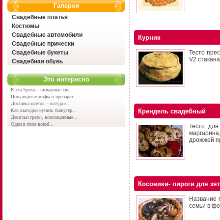
Галереи
Свадебные платья
Костюмы
Свадебные автомобили
Курник
Свадебные прически
Свадебные букеты
Тесто прес
V2 стакана
Свадебная обувь
Это интересно
Ricca Sposa – шикарные сва...
Популярные мифы о препарат...
Доставка цветов – всегда е...
Как выгодно купить бижутер...
Крендель свадебный
Девичьи грезы, воплощенные...
Один в поле воин!...
Тесто для
маргарина,
дрожжей пр
Косовики- пироги для зя
Название п
семьи в ф