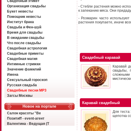
Свадебный этикет
Организация свадьбы
- Стебли растения можно испо
к запеканию мяса. Они придаду
Букет невесты
Помощник невесты
- Розмарин часто используют
Институт брака
растения покупаете, иначе воз
Свадьба и Фен-шуй
Время для свадьбы
В ожидании свадьбы
Что после свадьбы
Свадебная астрология
Свадебные приметы
Свадебный каравай
Свадебная магия
Интимные стрижки
Каравай д
Значение фамилий
свадьбы, 
Имена
сложными 
мистическ
Сексуальный гороскоп
Русская свадьба
Свадебные песни MP3
Загсы Москвы
Каравай свадебный
Новое на портале
Для теста:
Салон красоты "Ве
щепотка со
Позитиff - event-агент
Валентина - Ведущая (Т