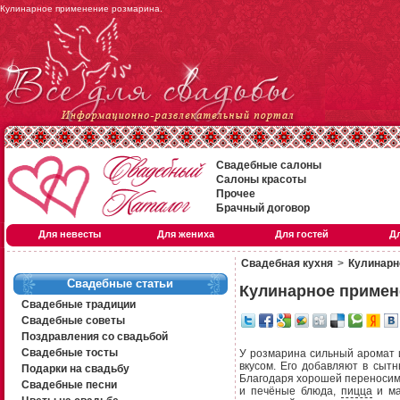
Кулинарное применение розмарина.
Свадебные салоны
Салоны красоты
Прочее
Брачный договор
Для невесты
Для жениха
Для гостей
Д
Свадебная кухня
>
Кулинарн
Свадебные статьи
Кулинарное примен
Свадебные традиции
Свадебные советы
Поздравления со свадьбой
Свадебные тосты
У розмарина сильный аромат и
вкусом. Его добавляют в сыт
Подарки на свадьбу
Благодаря хорошей переносимос
Свадебные песни
и печёные блюда,
пицца
и ма