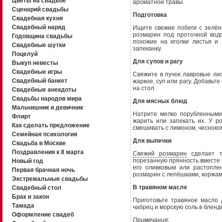
Цветы на свадьбе
ароматной травы.
Сценарий свадьбы
Подготовка
Свадебная кухня
Свадебный наряд
Ищите свежие побеги с зелён
розмарин под проточной вод
Годовщина свадьбы
похожие на иголки листья и 
Свадебные шутки
запеканку.
Поцелуй
Для супов и рагу
Выкуп невесты
Свадебные игры
Свяжите в пучок лавровые ли
Свадебный банкет
жаркое, суп или рагу. Добавьт
на стол.
Свадебные анекдоты
Свадьбы народов мира
Для мясных блюд
Мальчишник и девичник
Натрите мелко порубленными 
Флирт
жарить или запекать их. У р
Как сделать предложение
смешивать с лимоном, чесноком
Семейная психология
Для выпечки
Свадьба в Москве
Поздравления к 8 марта
Свежий розмарин
сделает то
порезанную прянность вместе с 
Новый год
его оливковым или растопл
Первая брачная ночь
розмарин с лепёшками, коржам
Экстремальные свадьбы
В травяном масле
Свадебный стол
Брак и закон
Приготовьте травяное масло 
Тамада
чабрец и морскую соль в бленд
Оформление свадеб
Примечания
: