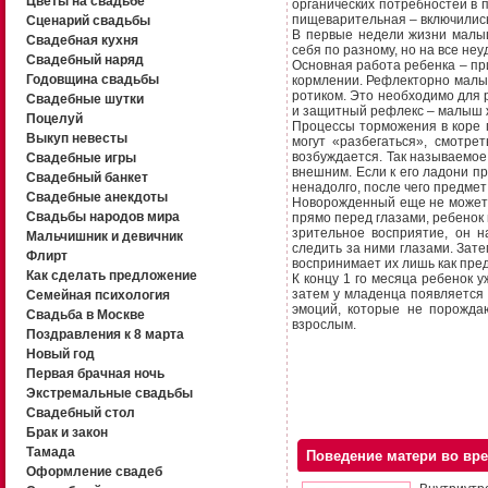
Цветы на свадьбе
органических потребностей в 
пищеварительная – включились
Сценарий свадьбы
В первые недели жизни малыш
Свадебная кухня
себя по разному, но на все не
Свадебный наряд
Основная работа ребенка – при
Годовщина свадьбы
кормлении. Рефлекторно малыш 
ротиком. Это необходимо для
Свадебные шутки
и защитный рефлекс – малыш ж
Поцелуй
Процессы торможения в коре г
Выкуп невесты
могут «разбегаться», смотре
возбуждается. Так называемое
Свадебные игры
внешним. Если к его ладони пр
Свадебный банкет
ненадолго, после чего предмет
Свадебные анекдоты
Новорожденный еще не может х
Свадьбы народов мира
прямо перед глазами, ребенок 
зрительное восприятие, он 
Мальчишник и девичник
следить за ними глазами. Зате
Флирт
воспринимает их лишь как пред
Как сделать предложение
К концу 1 го месяца ребенок 
затем у младенца появляется 
Семейная психология
эмоций, которые не порожда
Свадьба в Москве
взрослым.
Поздравления к 8 марта
Новый год
Первая брачная ночь
Экстремальные свадьбы
Свадебный стол
Брак и закон
Тамада
Поведение матери во вр
Оформление свадеб