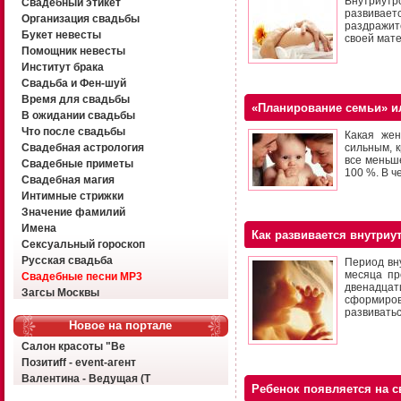
Внутриут
Свадебный этикет
развивает
Организация свадьбы
раздражит
Букет невесты
своей мате
Помощник невесты
Институт брака
Свадьба и Фен-шуй
Время для свадьбы
«Планирование семьи» и
В ожидании свадьбы
Что после свадьбы
Какая жен
Свадебная астрология
сильным, 
все меньш
Свадебные приметы
100 %. В ч
Свадебная магия
Интимные стрижки
Значение фамилий
Имена
Как развивается внутри
Сексуальный гороскоп
Русская свадьба
Период вн
месяца пр
Свадебные песни MP3
двенадцат
Загсы Москвы
сформиров
развиватьс
Новое на портале
Салон красоты "Ве
Позитиff - event-агент
Валентина - Ведущая (Т
Ребенок появляется на с