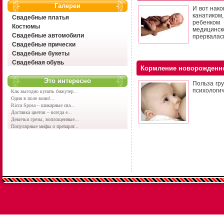
Галереи
И вот нако
канатиком
Свадебные платья
ребенком
Костюмы
медицинск
Свадебные автомобили
прервалас
Свадебные прически
Свадебные букеты
Свадебная обувь
Кормление новорожденно
Это интересно
Польза гру
психологич
Как выгодно купить бижутер...
Один в поле воин!...
Ricca Sposa – шикарные сва...
Доставка цветов – всегда е...
Девичьи грезы, воплощенные...
Популярные мифы о препарат...