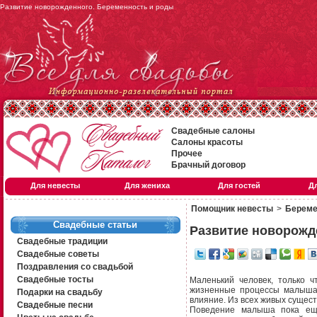
Развитие новорожденного. Беременность и роды
Свадебные салоны
Салоны красоты
Прочее
Брачный договор
Для невесты
Для жениха
Для гостей
Д
Помощник невесты
>
Береме
Свадебные статьи
Развитие новорожд
Свадебные традиции
Свадебные советы
Поздравления со свадьбой
Свадебные тосты
Маленький человек, только 
жизненные процессы малыша 
Подарки на свадьбу
влияние. Из всех живых сущес
Свадебные песни
Поведение малыша пока еще