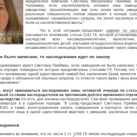
юридической компании Светлану Михайловну Приймак, ко
"например,
если наследодатель оставил свое завещ
имущество, принадлежащее ему (или некая часть имуще
различные обязанности потом переходят в полную соб
называемого «гражданского» супруга, то этот наследник 
долю из наследственной массы
."
"Но в этой ситуации,-продолжает
адвокат по нас
учитывается положение статьи 1241 ГК, которой устанавлива
наследстве всех несовершеннолетних, малолетних,
совершеннолетних детей, учитывая нетрудоспособных родите
независимости от непосредственного содержания такого заве
е было написано, то наследование идет по закону
одчеркивает юрист Светлана Приймак,- если завещание не было написано, 
 в порядке очередности, которая предусмотрена статьями ГК. Потому что ч
что проживание одной единственной семьей без заключения брака является 
 права и обязанностей обычных супругов, то отнести такого мужа / жену кон
евозможно."
ут признаваться наследниками лишь четвертой очереди по статье
ьей со своим наследодателем на протяжении долгого временного отрезка
наследства
(то есть, дня кончины наследодателя). Сам факт проживания м
ливаться и в судебном порядке. "К слову,-продолжает Светлана Прийма
ЖЭО, а также, регистрационная запись, совершенная в паспорте, четко
ленного лица в одной единственной квартире с умершим, различные пок
ледников
имать во внимание, что по части 2 ст. 1258 ГК любая последующая очере