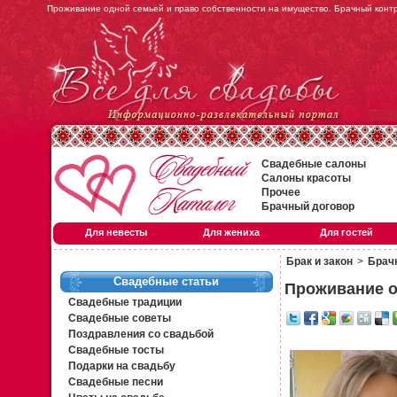
Проживание одной семьей и право собственности на имущество. Брачный контра
Свадебные салоны
Салоны красоты
Прочее
Брачный договор
Для невесты
Для жениха
Для гостей
Брак и закон
>
Брач
Свадебные статьи
Проживание о
Свадебные традиции
Свадебные советы
Поздравления со свадьбой
Свадебные тосты
Подарки на свадьбу
Свадебные песни