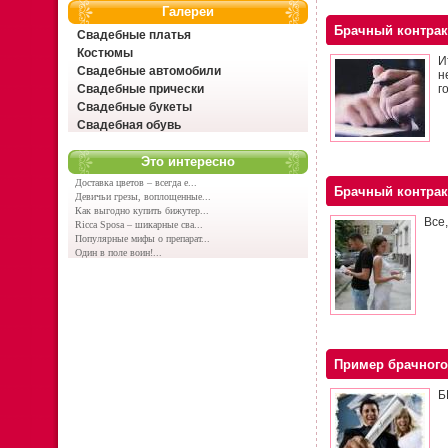
Галереи
Брачный контрак
Свадебные платья
Костюмы
И
Свадебные автомобили
н
Свадебные прически
г
Свадебные букеты
Свадебная обувь
Это интересно
Доставка цветов – всегда е...
Брачный контрак
Девичьи грезы, воплощенные...
Как выгодно купить бижутер...
Все,
Ricca Sposa – шикарные сва...
Популярные мифы о препарат...
Один в поле воин!...
Пример брачного
Б