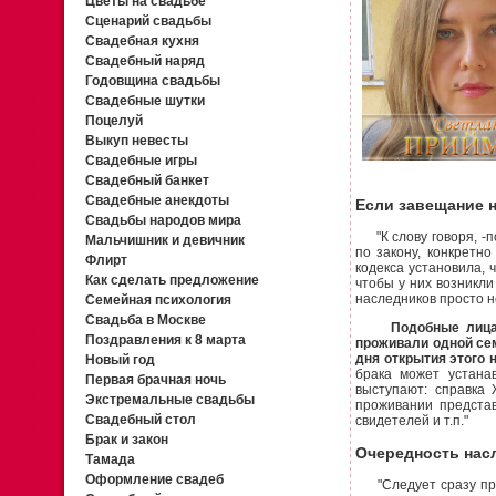
Цветы на свадьбе
Сценарий свадьбы
Свадебная кухня
Свадебный наряд
Годовщина свадьбы
Свадебные шутки
Поцелуй
Выкуп невесты
Свадебные игры
Свадебный банкет
Свадебные анекдоты
Если завещание н
Свадьбы народов мира
"К слову говоря, -п
Мальчишник и девичник
по закону, конкретно
Флирт
кодекса установила, 
Как сделать предложение
чтобы у них возникли
наследников просто н
Семейная психология
Свадьба в Москве
Подобные лица мог
Поздравления к 8 марта
проживали одной сем
дня открытия этого 
Новый год
брака может устанав
Первая брачная ночь
выступают: справка 
Экстремальные свадьбы
проживании представ
Свадебный стол
свидетелей и т.п."
Брак и закон
Очередность нас
Тамада
Оформление свадеб
"Следует сразу прин