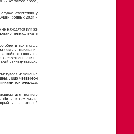
 их от такого права,
случае отсутствия у
бушки, родных дяди и
 не находятся или же
 должно принадлежать
 обратиться в суд с
ой семьей, признания
ава собственности на
аво собственности на
 всей наследственной
ыступает изменение
аины.
Лицо четвертой
никами той очереди,
ловием для полного
заботы, в том числе,
торый из-за тяжелой