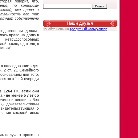
торая говорит, что,
ание, по которому
ства), все права и
ственность его так
получит собственную
Наши друзья
Узнайте цены на
Кредитный калькулятор
.
ледственным делам
,-
лось право на долю в
 нетрудоспособных
лей наследодателя, в
щания".
то наследование идет
. 2 ст. 21 Семейного
основанием для того,
кретно к 1-ой очереди
 1264 ГК, если они
 - не менее 5 лет со
ужчины и женщины без
к,- доказательствами
 свидетельствующая о
азания соседей, иных
дь получает право на