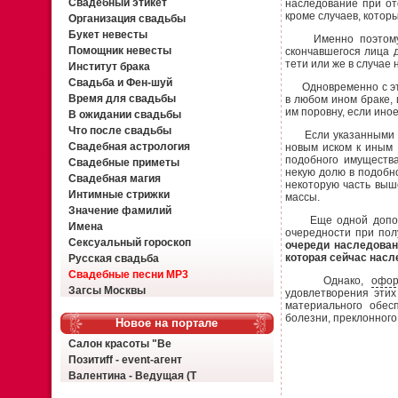
Свадебный этикет
наследование при отс
кроме случаев, котор
Организация свадьбы
Букет невесты
Именно поэтому, на
Помощник невесты
скончавшегося лица д
тети или же в случае
Институт брака
Свадьба и Фен-шуй
Одновременно с этим,
Время для свадьбы
в любом ином браке,
им поровну, если ино
В ожидании свадьбы
Что после свадьбы
Если указанными лиц
Свадебная астрология
новым иском к иным 
подобного имущества
Свадебные приметы
некую долю в подобн
Свадебная магия
некоторую часть выш
Интимные стрижки
массы.
Значение фамилий
Еще одной дополни
Имена
очередности при пол
Сексуальный гороскоп
очереди наследован
которая сейчас насл
Русская свадьба
Свадебные песни MP3
Однако,
офор
Загсы Москвы
удовлетворения этих
материального обес
болезни, преклонного
Новое на портале
Салон красоты "Ве
Позитиff - event-агент
Валентина - Ведущая (Т