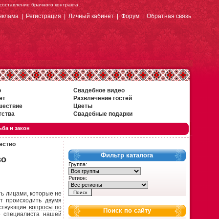
 составление брачного контракта
еклама
|
Регистрация
|
Личный кабинет
|
Форум
|
Обратная связь
о
Свадебное видео
ет
Развлечение гостей
шествие
Цветы
тства
Свадебные подарки
ба и закон
ество
Фильтр каталога
во
Группа:
Регион:
 лицами, которые не
т происходить двумя
ествующие
вопросы по
Поиск по сайту
 специалиста нашей