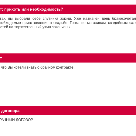
т: прихоть или необходимость?
так, вы выбрали себе спутника жизни. Уже назначен день бракосочета
еобходимые приготовления к свадьбе. Гонка по магазинам, свадебным са
остей на торжественный ужин закончены.
т
 что Вы хотели знать о брачном контракте.
 договора
РАЧНЫЙ ДОГОВОР