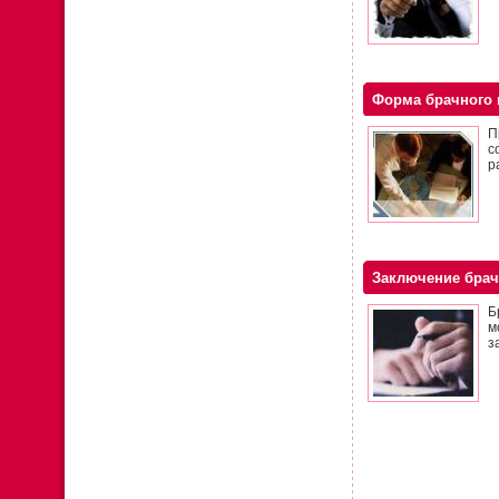
Форма брачного 
П
с
р
Заключение брач
Б
м
з