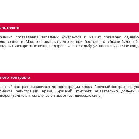
контракта
ринцип составления западных контрактов и наших примерно одинако
обственности. Можно определить, что из приобретенного в браке будет об
азделить конкретные вещи, подаренные на свадьбу, установить долевое вла
ного контракта
рачный контракт заключают до регистрации брака. Брачный контракт вступа
омента регистрации брака. Брачный контракт обязательно должен 
аверен(только в этом случае он имеет юридическую силу).