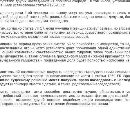
утствии других наследников из прошлой очереди , в том числе, устранения
ые были установлены статьей 1259 ГКУ.
следники 4-ой очереди по закону могут получить наследство лишь в 
етей, родителей, каких-либо родных братьев и родных сестер, дедушки, ба
 непринятия данными лицами наследства.
 согласно статье 74 СК, если мужчина и женщина живут семьей, но в браке
 имущество, которое было куплено ими за период совместного проживания,
е не установлено между ними письменным договором.
ами за период проживания вместе было приобретено имущество, то надо
наследникам, чтобы четко установить факт проживания одной единственн
 общей совместной собственностью обоих супругов, также признании пр
ом имуществе. В таком случае за гражданским мужем / женой признается пр
еуказанного имущества и приведенная доля будет полностью исключена из
тельной возможностью получить наследство вышеуказанными лицами в
учении очередного права на наследование по части 2 статьи 1259 ГК Укр
ия по судебному решению может получить право наследовать с наслед
едует
(к примеру, вместе с детьми, а также, родителями наследодателя).
мить наследство
таким способом достаточно трудно, обязательным ус
 требований является предоставление доказательств фактов длительной 
печения, оказания другой помощи подобным лицом наследодателю, ко
 возраста или же увечья был в тяжелом беспомощном состоянии."