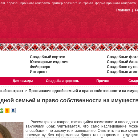
кт, образец брачного контракта, пример брачного контракта, форма брачного контракта,
Главная
|
Р
Свадебный кортеж
Свадебные фот
Ювелирные изделия
Свадебный банк
Фейерверк
Свадебное путе
Интернет
Свадебные аген
Для тамады
Свадьба и церковь
Прочее
Свадь
ный контракт
>
Проживание одной семьей и право собственности на имущ
дной семьей и право собственности на имущест
Рассматривая вопрос, касающийся возможности наследовать
заключили брак, учитывается, что само наследование може
способами - по закону или завещанию. Ответить на все сущ
наследству без оформления брака
мы попросили ведущего