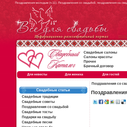
Поздравления молодым (ч.11). Поздравления со свадьбой, поздравления на сва
Свадебные салоны
Салоны красоты
Прочее
Брачный договор
Для невесты
Для жениха
Для гостей
Поздравления со св
Свадебные статьи
Поздравления
Свадебные традиции
Свадебные советы
Поздравления со свадьбой
Свадебные тосты
Подарки на свадьбу
Свадебные песни