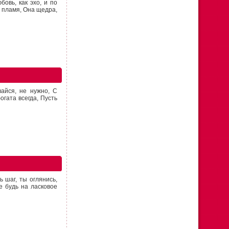
овь, как эхо, и по
т пламя, Она щедра,
айся, не нужно, С
огата всегда, Пусть
ь шаг, ты оглянись,
е будь на ласковое