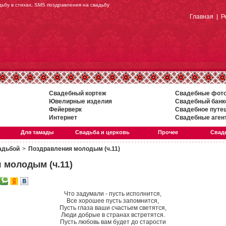
дьбу в стихах, SMS поздравления на свадьбу
Главная
|
Р
Свадебный кортеж
Свадебные фот
Ювелирные изделия
Свадебный банк
Фейерверк
Свадебное путе
Интернет
Свадебные аген
Для тамады
Свадьба и церковь
Прочее
Свадь
адьбой
>
Поздравления молодым (ч.11)
 молодым (ч.11)
Что задумали - пусть исполнится,
Все хорошее пусть запомнится,
Пусть глаза ваши счастьем светятся,
Люди добрые в странах встретятся.
Пусть любовь вам будет до старости