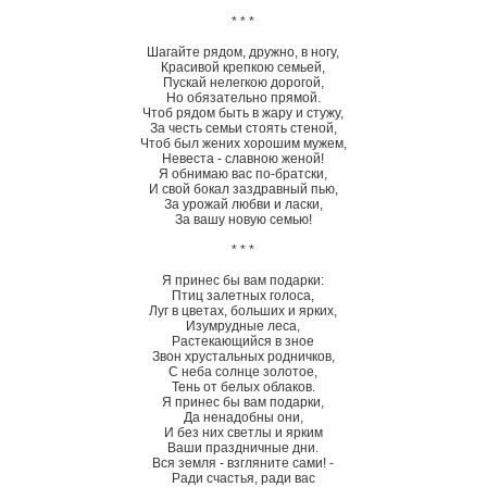
* * *
Шагайте рядом, дружно, в ногу,
Красивой крепкою семьей,
Пускай нелегкою дорогой,
Но обязательно прямой.
Чтоб рядом быть в жару и стужу,
За честь семьи стоять стеной,
Чтоб был жених хорошим мужем,
Невеста - славною женой!
Я обнимаю вас по-братски,
И свой бокал заздравный пью,
За урожай любви и ласки,
За вашу новую семью!
* * *
Я принес бы вам подарки:
Птиц залетных голоса,
Луг в цветах, больших и ярких,
Изумрудные леса,
Растекающийся в зное
Звон хрустальных родничков,
С неба солнце золотое,
Тень от белых облаков.
Я принес бы вам подарки,
Да ненадобны они,
И без них светлы и ярким
Ваши праздничные дни.
Вся земля - взгляните сами! -
Ради счастья, ради вас