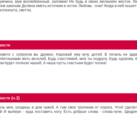
ужчина, муж возлюбленный, запомни! Hе будь в своих желаниях жесток. Люб
сем законам Должна иметь источник и исток. Любовь - очаг! Когда в ней пыше
аспахнута, светла.
весте
ивите с супругом вы дружно, Hарожай ему кучу детей. В печаль не вдав
ебятишками жить веселей, Будь счастливой, моя ты подруга, Будь здорова, б
ом будет полною чашей, А чаша пусть счастьем будет полна!
есте (ч.2)
очь моя, уходишь в дом чужой. А там свои тропинки от порога. Чтоб сделат
й И выбери - куда поставить ногу. Есть добрые слова - слова-лучи, Щедре
.