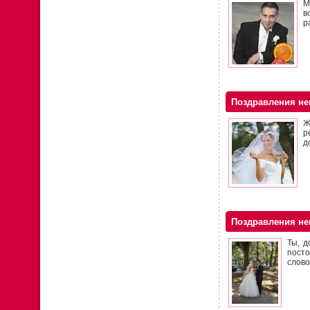
М
в
р
Поздравления не
Ж
р
д
Поздравления нев
Ты, д
посто
слово