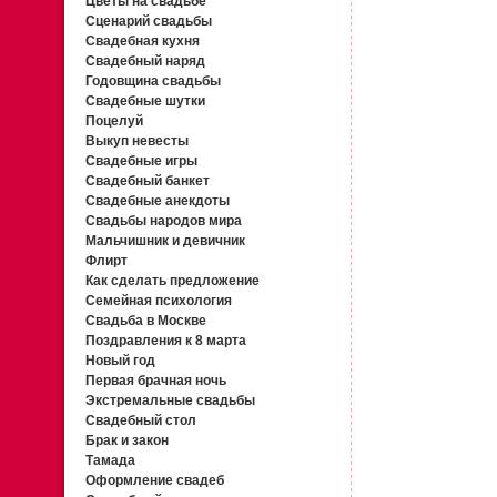
Цветы на свадьбе
Сценарий свадьбы
Свадебная кухня
Свадебный наряд
Годовщина свадьбы
Свадебные шутки
Поцелуй
Выкуп невесты
Свадебные игры
Свадебный банкет
Свадебные анекдоты
Свадьбы народов мира
Мальчишник и девичник
Флирт
Как сделать предложение
Семейная психология
Свадьба в Москве
Поздравления к 8 марта
Новый год
Первая брачная ночь
Экстремальные свадьбы
Свадебный стол
Брак и закон
Тамада
Оформление свадеб