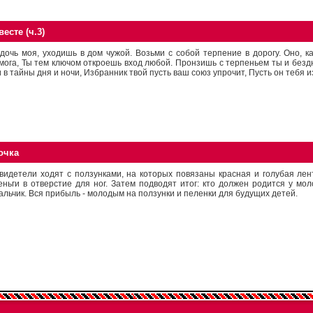
есте (ч.3)
 дочь моя, уходишь в дом чужой. Возьми с собой терпение в дорогу. Оно, к
мога, Ты тем ключом откроешь вход любой. Пронзишь с терпеньем ты и безд
и в тайны дня и ночи, Избранник твой пусть ваш союз упрочит, Пусть он тебя и
очка
видетели ходят с ползунками, на которых повязаны красная и голубая лент
еньги в отверстие для ног. Затем подводят итог: кто должен родится у мол
альчик. Вся прибыль - молодым на ползунки и пеленки для будущих детей.