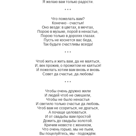
Я желаю вам только радости.
* * *
Что пожелать вам?
Конечно - счастья!
Оно везде: в цветах, в мечтах,
Порою в музыке, порой в ненастье,
Порою только в дорогих глазах.
Пусть не коснется вас беда,
Так будьте счастливы всегда!
* * *
Чтоб жить и жить вам, да не маяться,
И, век прожив, о прожитом не каяться!
И пожелать хотим вам вновь и вновь
Совет да счастье, да любовь!
* * *
Чтобы очень дружно жили
И людей чтоб не смешили,
Чтобы не было ненастья
И светило только счастье да любовь.
Чтоб вам не ссориться, не драться,
А почаще целоваться.
И от свадьбы вам простой
Дожить до свадьбы золотой.
Кричим невесте с женихом,
Что очень горько, мы не пьем,
Вы поцелуйтесь, мы - подождём.