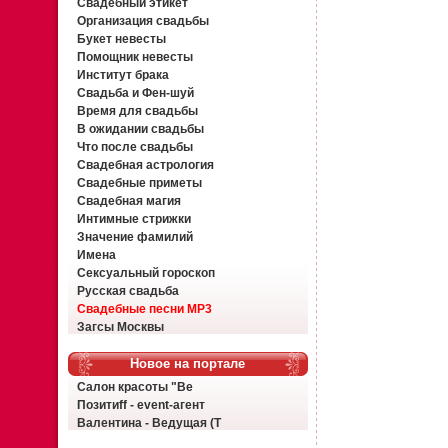
Свадебный этикет
Организация свадьбы
Букет невесты
Помощник невесты
Институт брака
Свадьба и Фен-шуй
Время для свадьбы
В ожидании свадьбы
Что после свадьбы
Свадебная астрология
Свадебные приметы
Свадебная магия
Интимные стрижки
Значение фамилий
Имена
Сексуальный гороскоп
Русская свадьба
Свадебные песни MP3
Загсы Москвы
Новое на портале
Салон красоты "Ве
Позитиff - event-агент
Валентина - Ведущая (Т