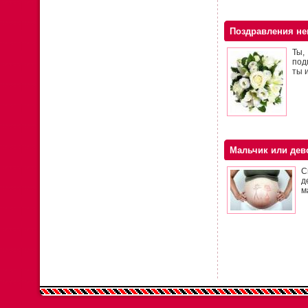
Поздравления нев
Ты,
под
ты 
Мальчик или дев
С
д
м