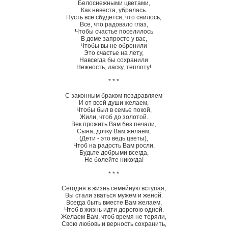
Белоснежными цветами,
Как невеста, убралась.
Пусть все сбудется, что снилось,
Все, что радовало глаз,
Чтобы счастье поселилось
В доме запросто у вас,
Чтобы вы не обронили
Это счастье на лету,
Навсегда бы сохранили
Нежность, ласку, теплоту!
* * *
С законным браком поздравляем
И от всей души желаем,
Чтобы был в семье покой,
Жили, чтоб до золотой.
Век прожить Вам без печали,
Сына, дочку Вам желаем,
(Дети - это ведь цветы),
Чтоб на радость Вам росли.
Будьте добрыми всегда,
Не болейте никогда!
* * *
Сегодня в жизнь семейную вступая,
Вы стали зваться мужем и женой.
Всегда быть вместе Вам желаем,
Чтоб в жизнь идти дорогою одной.
Желаем Вам, чтоб время не теряли,
Свою любовь и верность сохранить,