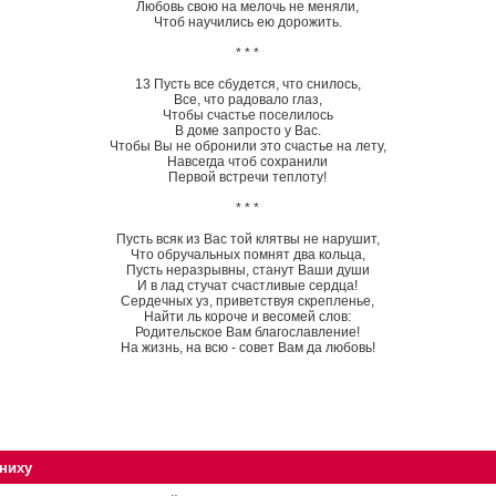
Любовь свою на мелочь не меняли,
Чтоб научились ею дорожить.
* * *
13 Пусть все сбудется, что снилось,
Все, что радовало глаз,
Чтобы счастье поселилось
В доме запросто у Вас.
Чтобы Вы не обронили это счастье на лету,
Навсегда чтоб сохранили
Первой встречи теплоту!
* * *
Пусть всяк из Вас той клятвы не нарушит,
Что обручальных помнят два кольца,
Пусть неразрывны, станут Ваши души
И в лад стучат счастливые сердца!
Сердечных уз, приветствуя скрепленье,
Найти ль короче и весомей слов:
Родительское Вам благославление!
На жизнь, на всю - совет Вам да любовь!
ниху