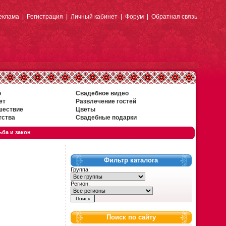
еклама
|
Регистрация
|
Личный кабинет
|
Форум
|
Обратная связь
о
Свадебное видео
ет
Развлечение гостей
шествие
Цветы
тства
Свадебные подарки
ба и закон
Фильтр каталога
Группа:
Регион:
Поиск по сайту