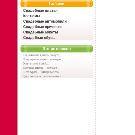
Галереи
Свадебные платья
Костюмы
Свадебные автомобили
Свадебные прически
Свадебные букеты
Свадебная обувь
Это интересно
Как выгодно купить бижутер...
Популярные мифы о препарат...
Один в поле воин!...
Доставка цветов – всегда е...
Ricca Sposa – шикарные сва...
Девичьи грезы, воплощенные...