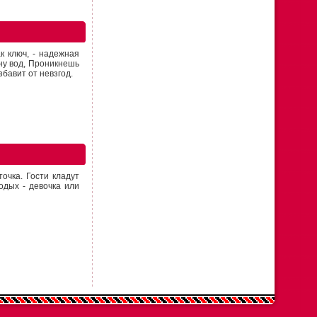
ак ключ, - надежная
ну вод, Проникнешь
збавит от невзгод.
очка. Гости кладут
одых - девочка или