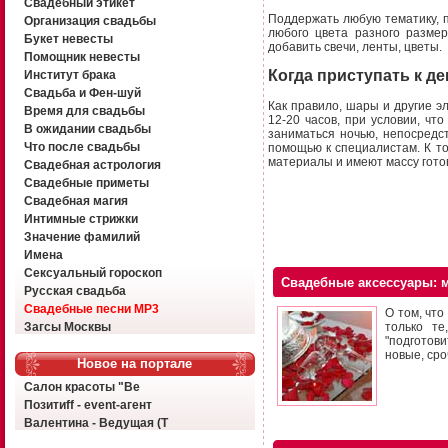
Свадебный этикет
Поддержать любую тематику, 
Организация свадьбы
любого цвета разного разме
Букет невесты
добавить свечи, ленты, цветы.
Помощник невесты
Когда приступать к д
Институт брака
Свадьба и Фен-шуй
Как правило, шары и другие э
Время для свадьбы
12-20 часов, при условии, ч
В ожидании свадьбы
заниматься ночью, непосредс
Что после свадьбы
помощью к специалистам. К т
материалы и имеют массу гото
Свадебная астрология
Свадебные приметы
Свадебная магия
Интимные стрижки
Значение фамилий
Имена
Сексуальный гороскоп
Свадебные аксессуары: 
Русская свадьба
Свадебные песни MP3
О том, что
только те
Загсы Москвы
"подготов
новые, сро
Новое на портале
Салон красоты "Ве
Позитиff - event-агент
Валентина - Ведущая (Т