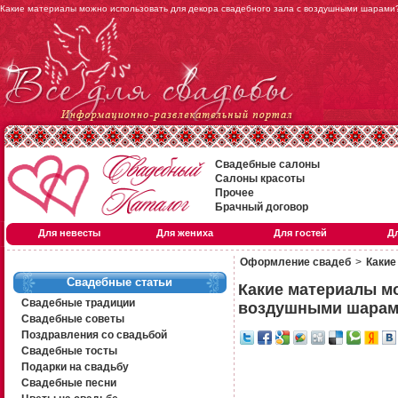
Какие материалы можно использовать для декора свадебного зала с воздушными шарам
Свадебные салоны
Салоны красоты
Прочее
Брачный договор
Для невесты
Для жениха
Для гостей
Д
Оформление свадеб
>
Какие
Свадебные статьи
Какие материалы мо
Свадебные традиции
воздушными шара
Свадебные советы
Поздравления со свадьбой
Свадебные тосты
Подарки на свадьбу
Свадебные песни