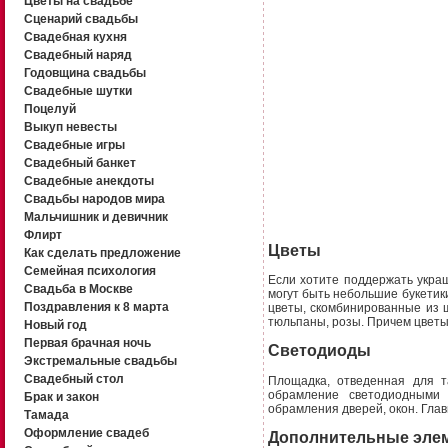
Цветы на свадьбе
Сценарий свадьбы
Свадебная кухня
Свадебный наряд
Годовщина свадьбы
Свадебные шутки
Поцелуй
Выкуп невесты
Свадебные игры
Свадебный банкет
Свадебные анекдоты
Свадьбы народов мира
Мальчишник и девичник
Флирт
Цветы
Как сделать предложение
Семейная психология
Если хотите поддержать укра
Свадьба в Москве
могут быть небольшие букетики
Поздравления к 8 марта
цветы, скомбинированные из 
тюльпаны, розы. Причем цветы м
Новый год
Первая брачная ночь
Светодиоды
Экстремальные свадьбы
Свадебный стол
Площадка, отведенная для т
обрамление светодиодными 
Брак и закон
обрамления дверей, окон. Глав
Тамада
Оформление свадеб
Дополнительные эле