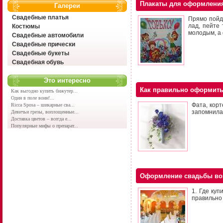
Плакаты для оформления
Галереи
Свадебные платья
Прямо пойд
лад, пейте
Костюмы
молодым, а 
Свадебные автомобили
Свадебные прически
Свадебные букеты
Свадебная обувь
Это интересно
Как правильно оформить
Как выгодно купить бижутер...
Один в поле воин!...
Фата, корт
Ricca Sposa – шикарные сва...
запомнилас
Девичьи грезы, воплощенные...
Доставка цветов – всегда е...
Популярные мифы о препарат...
Оформление свадьбы в
1. Где ку
правильно 