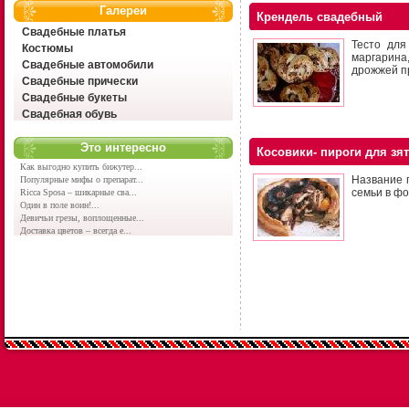
Галереи
Крендель свадебный
Свадебные платья
Тесто для
Костюмы
маргарина,
Свадебные автомобили
дрожжей пр
Свадебные прически
Свадебные букеты
Свадебная обувь
Это интересно
Косовики- пироги для зя
Как выгодно купить бижутер...
Название п
Популярные мифы о препарат...
семьи в ф
Ricca Sposa – шикарные сва...
Один в поле воин!...
Девичьи грезы, воплощенные...
Доставка цветов – всегда е...