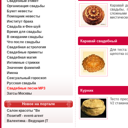
Свадебный этикет
Каравай д
Организация свадьбы
свадьбы, 
Букет невесты
сложными 
Помощник невесты
мистическ
Институт брака
Свадьба и Фен-шуй
Время для свадьбы
В ожидании свадьбы
Каравай свадебный
Что после свадьбы
Свадебная астрология
Для теста:
Свадебные приметы
щепотка со
Свадебная магия
Интимные стрижки
Значение фамилий
Имена
Сексуальный гороскоп
Русская свадьба
Свадебные песни MP3
Курник
Загсы Москвы
Тесто прес
V2 стакана
Новое на портале
Салон красоты "Ве
Позитиff - event-агент
Валентина - Ведущая (Т