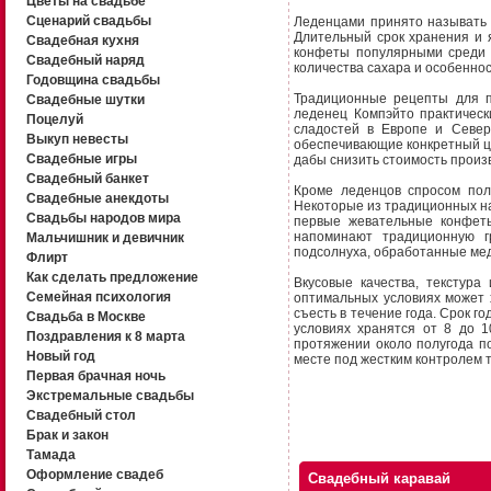
Цветы на свадьбе
Сценарий свадьбы
Леденцами принято называть 
Длительный срок хранения и я
Свадебная кухня
конфеты популярными среди 
Свадебный наряд
количества сахара и особеннос
Годовщина свадьбы
Традиционные рецепты для п
Свадебные шутки
леденец Компэйто практическ
Поцелуй
сладостей в Европе и Север
Выкуп невесты
обеспечивающие конкретный цв
Свадебные игры
дабы снизить стоимость произ
Свадебный банкет
Кроме леденцов спросом пол
Свадебные анекдоты
Некоторые из традиционных на
Свадьбы народов мира
первые жевательные конфеты
напоминают традиционную г
Мальчишник и девичник
подсолнуха, обработанные мед
Флирт
Как сделать предложение
Вкусовые качества, текстура
Семейная психология
оптимальных условиях может 
съесть в течение года. Срок г
Свадьба в Москве
условиях хранятся от 8 до 
Поздравления к 8 марта
протяжении около полугода п
Новый год
месте под жестким контролем 
Первая брачная ночь
Экстремальные свадьбы
Свадебный стол
Брак и закон
Тамада
Оформление свадеб
Свадебный каравай