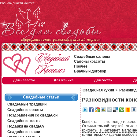
Разновидности конфет.
Свадебные салоны
Салоны красоты
Прочее
Брачный договор
Для невесты
Для жениха
Для гостей
Д
Свадебная кухня
>
Разновид
Свадебные статьи
Разновидности кон
Свадебные традиции
Свадебные советы
Поздравления со свадьбой
Свадебные тосты
Конфета – это кондитерское
Отличительной чертой этих 
Подарки на свадьбу
конфеты в интернет магази
Свадебные песни
кондитерских изделий особое 