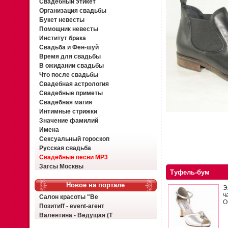
Свадебный этикет
Организация свадьбы
Букет невесты
Помощник невесты
Институт брака
Свадьба и Фен-шуй
Время для свадьбы
В ожидании свадьбы
Что после свадьбы
Свадебная астрология
Свадебные приметы
Свадебная магия
Интимные стрижки
Значение фамилий
Имена
Сексуальный гороскоп
Русская свадьба
Свадебные песни MP3
Загсы Москвы
Туфель-бум
Новое на портале
Э
ч
Салон красоты "Ве
О
Позитиff - event-агент
Валентина - Ведущая (Т