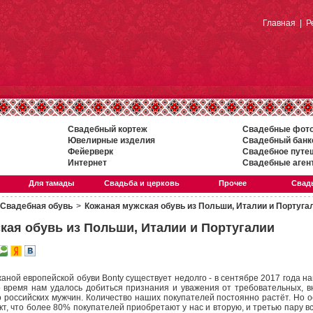
Главная
|
Р
Свадебный кортеж
Свадебные фот
Ювелирные изделия
Свадебный банк
Фейерверк
Свадебное путе
Интернет
Свадебные аген
Для тамады
Свадьба и церковь
Прочее
Свадь
Свадебная обувь
>
Кожаная мужская обувь из Польши, Италии и Португа
кая обувь из Польши, Италии и Португалии
аной европейской обуви Bonty существует недолго - в сентябре 2017 года н
то время нам удалось добиться признания и уважения от требовательных, 
 российских мужчин. Количество наших покупателей постоянно растёт. Но о
т, что более 80% покупателей приобретают у нас и вторую, и третью пару вс