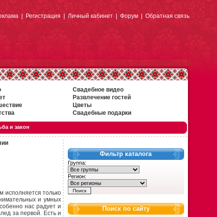
еклама
|
Регистрация
|
Личный кабинет
|
Форум
|
Обратная связь
о
Свадебное видео
ет
Развлечение гостей
шествие
Цветы
тства
Свадебные подарки
ба и закон
лии
Фильтр каталога
Группа:
Регион:
ам исполняется только
внимательных и умных
собенно нас радует и
Поиск по сайту
лед за первой. Есть и