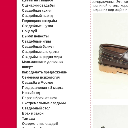
Цветы на свадьбе
рекордсмены. Это се
Сценарий свадьбы
причиной столь хоро
недавних пор ещё и и
Свадебная кухня
Свадебный наряд
Годовщина свадьбы
Свадебные шутки
Поцелуй
Выкуп невесты
Свадебные игры
Свадебный банкет
Свадебные анекдоты
Свадьбы народов мира
Мальчишник и девичник
Флирт
Как сделать предложение
Семейная психология
Свадьба в Москве
Поздравления к 8 марта
Новый год
Первая брачная ночь
Экстремальные свадьбы
Свадебный стол
Брак и закон
Тамада
Оформление свадеб