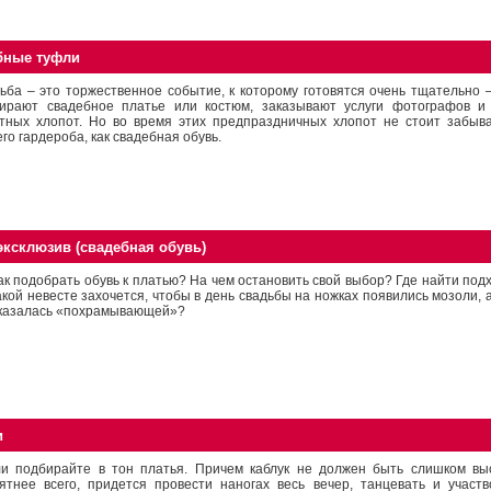
бные туфли
ьба – это торжественное событие, к которому готовятся очень тщательно 
ирают свадебное платье или костюм, заказывают услуги фотографов и
тных хлопот. Но во время этих предпраздничных хлопот не стоит забыва
го гардероба, как свадебная обувь.
эксклюзив (свадебная обувь)
ак подобрать обувь к платью? На чем остановить свой выбор? Где найти по
акой невесте захочется, чтобы в день свадьбы на ножках появились мозоли,
казалась «похрамывающей»?
и
и подбирайте в тон платья. Причем каблук не должен быть слишком высо
ятнее всего, придется провести наногах весь вечер, танцевать и участ