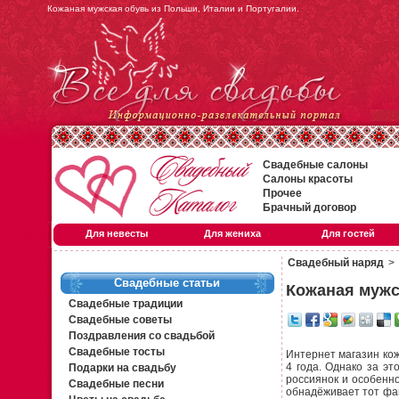
Кожаная мужская обувь из Польши, Италии и Португалии.
Свадебные салоны
Салоны красоты
Прочее
Брачный договор
Для невесты
Для жениха
Для гостей
Свадебный наряд
>
Свадебные статьи
Кожаная мужс
Свадебные традиции
Свадебные советы
Поздравления со свадьбой
Свадебные тосты
Интернет магазин кож
4 года. Однако за э
Подарки на свадьбу
россиянок и особенно
Свадебные песни
обнадёживает тот фак