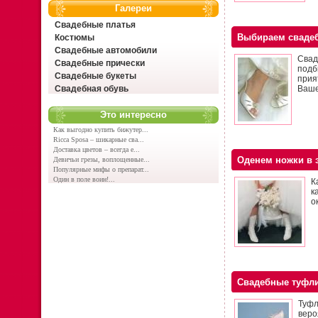
Галереи
Свадебные платья
Выбираем сваде
Костюмы
Свадебные автомобили
Свад
Свадебные прически
подб
Свадебные букеты
прия
Свадебная обувь
Ваше
Это интересно
Как выгодно купить бижутер...
Ricca Sposa – шикарные сва...
Доставка цветов – всегда е...
Оденем ножки в 
Девичьи грезы, воплощенные...
Популярные мифы о препарат...
Один в поле воин!...
К
к
о
Свадебные туфл
Туфл
веро