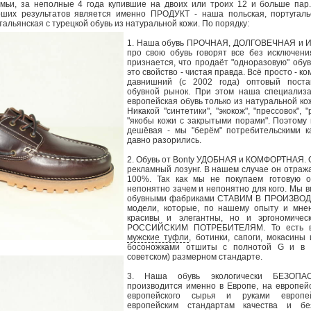
мьи, за неполные 4 года купившие на двоих или троих 12 и больше пар
ших результатов является именно ПРОДУКТ - наша польская, португальс
тальянская с турецкой обувь из натуральной кожи. По порядку:
1. Наша обувь ПРОЧНАЯ, ДОЛГОВЕЧНАЯ и 
про свою обувь говорят все без исключени
признается, что продаёт "одноразовую" обув
это свойство - чистая правда. Всё просто - к
давнишний (с 2002 года) оптовый поста
обувной рынок. При этом наша специализа
европейская обувь только из натуральной ко
Никакой "синтетики", "экокож", "прессовок", 
"якобы кожи с закрытыми порами". Поэтому
дешёвая - мы "берём" потребительскими к
давно разорились.
2. Обувь от Bonty УДОБНАЯ и КОМФОРТНАЯ. 
рекламный лозунг. В нашем случае он отража
100%. Так как мы не покупаем готовую о
непонятно зачем и непонятно для кого. Мы в
обувными фабриками СТАВИМ В ПРОИЗВОДС
модели, которые, по нашему опыту и мнен
красивы и элегантны, но и эргономич
РОССИЙСКИМ ПОТРЕБИТЕЛЯМ. То есть в
мужские туфли
, ботинки, сапоги, мокасины
босоножками отшиты с полнотой G и в р
советском) размерном стандарте.
3. Наша обувь экологически БЕЗОПА
производится именно в Европе, на европей
европейского сырья и руками европе
европейским стандартам качества и б