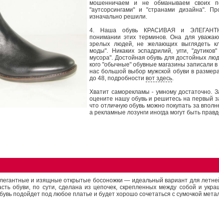
мошенничаем и не обманываем своих п
"аутсорсингами" и "странами дизайна". Пр
изначально решили.
4. Наша обувь КРАСИВАЯ и ЭЛЕГАНТН
понимании этих терминов. Она для уважа
зрелых людей, не желающих выглядеть к
моды". Никаких эспадрилий, угги, "дутиков"
мусора". Достойная обувь для достойных люде
кого "обычные" обувные магазины записали в 
нас большой выбор мужской обуви в размерах
до 48, подробности
вот здесь
.
Хватит саморекламы - умному достаточно. За
оцените нашу обувь и решитесь на первый за
что отличную обувь можно покупать за вполн
а рекламные лозунги иногда могут быть правд
легантные и изящные открытые босоножки — идеальный вариант для летне
асть обуви, по сути, сделана из цепочек, скрепленных между собой и укр
бувь подойдет под любое платье и будет хорошо сочетаться с сумочкой метал