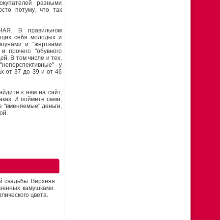
окупателей разными
осто потуму, что так
АЯ. В правильном
ющих себя молодых и
лоунами и "жертвами
 и прочего "обувного
й. В том числе и тех,
"неперспективные" - у
 от 37 до 39 и от 46
йдите к нам на сайт,
каз. И поймёте сами,
е "вменяемые" деньги,
ой.
й свадьбы. Верхняя
ашенных камушками.
лического цвета.