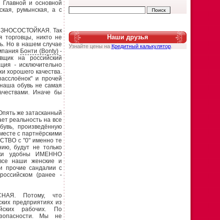
. Главной и основной
кая, румынская, а с
ИЗНОСОСТОЙКАЯ. Так
Наши друзья
я торговцы, никто не
ь. Но в нашем случае
Узнайте цены на
Кредитный калькулятор
.
омпания
Бонти (Bonty)
-
вщик на российский
ция - исключительно
жи хорошего качества.
"расслоёнок" и прочей
 наша обувь не самая
ачествами. Иначе бы
Опять же затасканный
ет реальность на все
бувь, произведённую
месте с партнёрскими
ТВО с "0" именно те
ию, будут не только
ески удобны ИМЕННО
се наши женские и
 и прочие сандалии с
оссийском (ранее -
СНАЯ. Потому, что
ских предприятиях из
йских рабочих. По
езопасности. Мы не