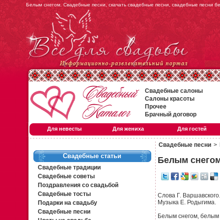
Белым снегом. Свадебные песни, скачать свадебные песни, свадебные песни б
Свадебные салоны
Салоны красоты
Прочее
Брачный договор
Для невесты
Для жениха
Для гостей
Свадебные песни
>
Свадебные статьи
Белым снего
Свадебные традиции
Свадебные советы
Поздравления со свадьбой
Свадебные тосты
Слова Г. Варшавского
Музыка Е. Родыгима.
Подарки на свадьбу
Свадебные песни
Белым снегом, белым