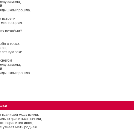
ежку замела,
ой
 рядышком прошла.
и встречи
 мне говорил.
ших позабыл?
ебя в тоске.
ала,
ялся вдалеке.
 снегом
ежку замела,
ой
 рядышком прошла.
ушки
а границей моду взяли,
ильно краситься начали,
ак накрасится иная,
е узнает мать родная.