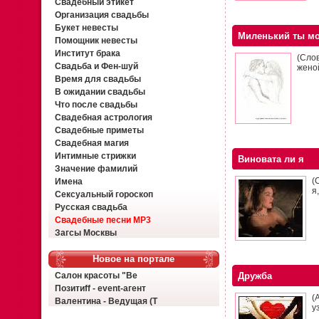
Свадебный этикет
Организация свадьбы
Букет невесты
Миленький ты м
Помощник невесты
Институт брака
(Слов
Свадьба и Фен-шуй
жено
Время для свадьбы
В ожидании свадьбы
Что после свадьбы
Свадебная астрология
Свадебные приметы
Свадебная магия
Интимные стрижки
Виновата ли я
Значение фамилий
(
Имена
я
Сексуальный гороскоп
Русская свадьба
Свадебные песни MP3
Загсы Москвы
Новое на портале
Салон красоты "Ве
Дружба
Позитиff - event-агент
(
Валентина - Ведущая (Т
у