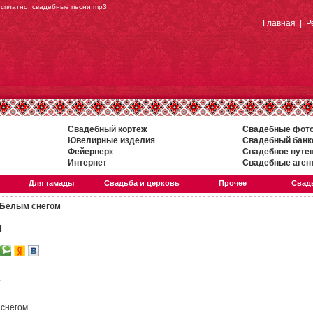
есплатно, свадебные песни mp3
Главная
|
Р
Свадебный кортеж
Свадебные фот
Ювелирные изделия
Свадебный банк
Фейерверк
Свадебное путе
Интернет
Свадебные аген
Для тамады
Свадьба и церковь
Прочее
Свадь
Белым снегом
м
.
 снегом