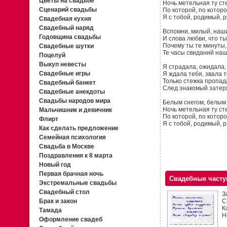
Цветы на свадьбе
Ночь метельная ту ст
Сценарий свадьбы
По которой, по котор
Я с тобой, родимый,
Свадебная кухня
Свадебный наряд
Вспомни, милый, наш
Годовщина свадьбы
И слова любви, что ты
Почему ты те минуты,
Свадебные шутки
Те часы свиданий на
Поцелуй
Выкуп невесты
Я страдала, ожидала,
Свадебные игры
Я ждала тебя, звала т
Только стежка пропад
Свадебный банкет
След знакомый затер
Свадебные анекдоты
Свадьбы народов мира
Белым снегом, белым
Ночь метельная ту ст
Мальчишник и девичник
По которой, по котор
Флирт
Я с тобой, родимый,
Как сделать предложение
Семейная психология
Свадьба в Москве
Поздравления к 8 марта
Новый год
Первая брачная ночь
Свадебные част
Экстремальные свадьбы
Свадебный стол
З
Брак и закон
С
К
Тамада
Н
Оформление свадеб