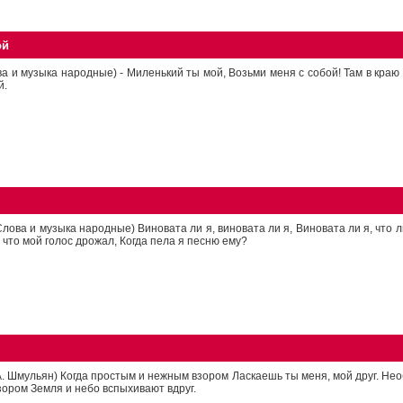
ой
а и музыка народные) - Миленький ты мой, Возьми меня с собой! Там в краю
й.
Слова и музыка народные) Виновата ли я, виновата ли я, Виновата ли я, что
, что мой голос дрожал, Когда пела я песню ему?
А. Шмульян) Когда простым и нежным взором Ласкаешь ты меня, мой друг. Н
зором Земля и небо вспыхивают вдруг.