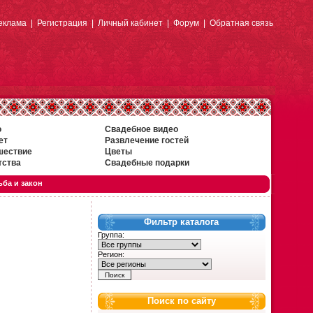
еклама
|
Регистрация
|
Личный кабинет
|
Форум
|
Обратная связь
о
Свадебное видео
ет
Развлечение гостей
шествие
Цветы
тства
Свадебные подарки
ба и закон
Фильтр каталога
Группа:
Регион:
Поиск по сайту