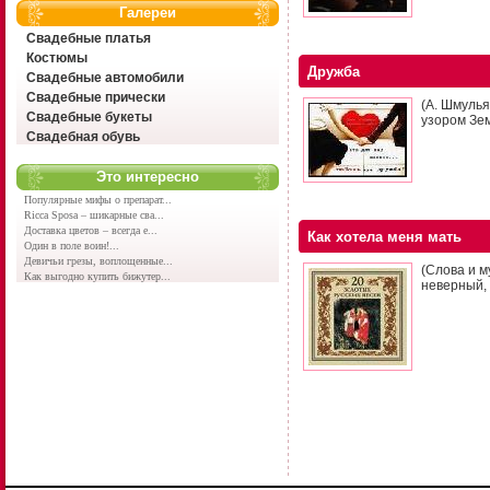
Галереи
Свадебные платья
Костюмы
Дружба
Свадебные автомобили
Свадебные прически
(А. Шмуль
Свадебные букеты
узором Зем
Свадебная обувь
Это интересно
Популярные мифы о препарат...
Ricca Sposa – шикарные сва...
Доставка цветов – всегда е...
Как хотела меня мать
Один в поле воин!...
Девичьи грезы, воплощенные...
(Слова и м
Как выгодно купить бижутер...
неверный, 