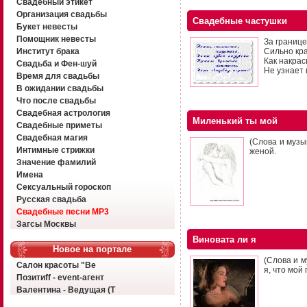
Свадебный этикет
Организация свадьбы
Свадебные частушки
Букет невесты
Помощник невесты
За границе
Институт брака
Сильно кра
Как накрас
Свадьба и Фен-шуй
Не узнает 
Время для свадьбы
В ожидании свадьбы
Что после свадьбы
Свадебная астрология
Миленький ты мой
Свадебные приметы
Свадебная магия
(Слова и музы
Интимные стрижки
женой.
Значение фамилий
Имена
Сексуальный гороскоп
Русская свадьба
Свадебные песни MP3
Загсы Москвы
Виновата ли я
Новое на портале
(Слова и м
Салон красоты "Ве
я, что мой
Позитиff - event-агент
Валентина - Ведущая (Т