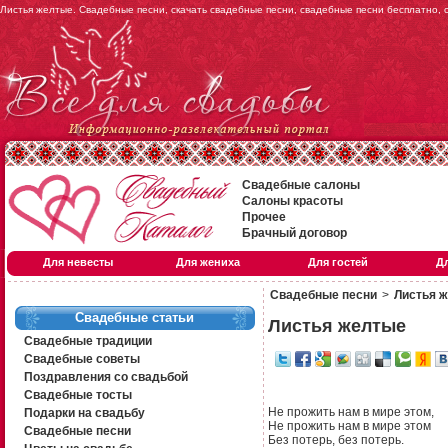
Листья желтые. Свадебные песни, скачать свадебные песни, свадебные песни бесплатно,
Свадебные салоны
Салоны красоты
Прочее
Брачный договор
Для невесты
Для жениха
Для гостей
Д
Свадебные песни
>
Листья 
Свадебные статьи
Листья желтые
Свадебные традиции
Свадебные советы
Поздравления со свадьбой
Свадебные тосты
Не прожить нам в мире этом,
Подарки на свадьбу
Не прожить нам в мире этом
Свадебные песни
Без потерь, без потерь.