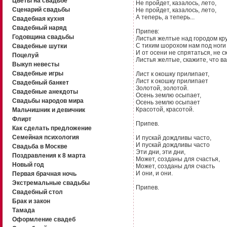
Цветы на свадьбе
Не пройдет, казалось, лето,
Сценарий свадьбы
Не пройдет, казалось, лето,
А теперь, а теперь...
Свадебная кухня
Свадебный наряд
Припев:
Годовщина свадьбы
Листья желтые над городом кр
С тихим шорохом нам под ноги
Свадебные шутки
И от осени не спрятаться, не ск
Поцелуй
Листья желтые, скажите, что в
Выкуп невесты
Свадебные игры
Лист к окошку прилипает,
Лист к окошку прилипает
Свадебный банкет
Золотой, золотой.
Свадебные анекдоты
Осень землю осыпает,
Свадьбы народов мира
Осень землю осыпает
Красотой, красотой.
Мальчишник и девичник
Флирт
Припев.
Как сделать предложение
Семейная психология
И пускай дождливы часто,
И пускай дождливы часто
Свадьба в Москве
Эти дни, эти дни,
Поздравления к 8 марта
Может, созданы для счастья,
Новый год
Может, созданы для счасть
И они, и они.
Первая брачная ночь
Экстремальные свадьбы
Припев.
Свадебный стол
Брак и закон
Тамада
Оформление свадеб