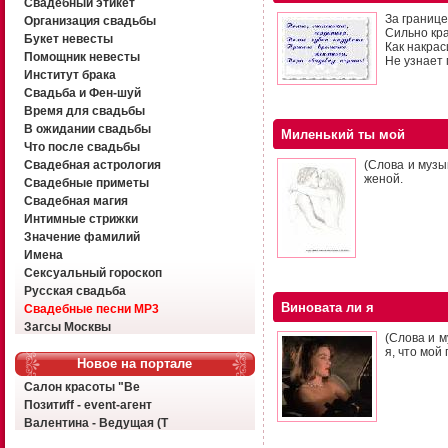
Свадебный этикет
За границе
Организация свадьбы
Сильно кра
Букет невесты
Как накрас
Помощник невесты
Не узнает 
Институт брака
Свадьба и Фен-шуй
Время для свадьбы
В ожидании свадьбы
Миленький ты мой
Что после свадьбы
Свадебная астрология
(Слова и музы
женой.
Свадебные приметы
Свадебная магия
Интимные стрижки
Значение фамилий
Имена
Сексуальный гороскоп
Русская свадьба
Виновата ли я
Свадебные песни MP3
Загсы Москвы
(Слова и м
я, что мой
Новое на портале
Салон красоты "Ве
Позитиff - event-агент
Валентина - Ведущая (Т