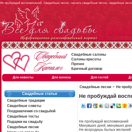
Не пробуждай воспоминаний. Свадебные песни, скачать свадебные песни, свадебные песн
Свадебные салоны
Салоны красоты
Прочее
Брачный договор
Для невесты
Для жениха
Для гостей
Д
Свадебные песни
>
Не проб
Свадебные статьи
Не пробуждай восп
Свадебные традиции
Свадебные советы
Поздравления со свадьбой
Свадебные тосты
Не пробуждай воспоминаний
Подарки на свадьбу
Минувших дней, минувших дней
Свадебные песни
Не возродишь былых желаний