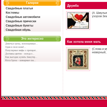
Галереи
Дружба
Свадебные платья
Костюмы
(А. Шмуль
узором Зем
Свадебные автомобили
Свадебные прически
Свадебные букеты
Свадебная обувь
Это интересно
Как хотела меня мать
Девичьи грезы, воплощенные...
Один в поле воин!...
(Слова и м
Популярные мифы о препарат...
неверный, 
Доставка цветов – всегда е...
Как выгодно купить бижутер...
Ricca Sposa – шикарные сва...