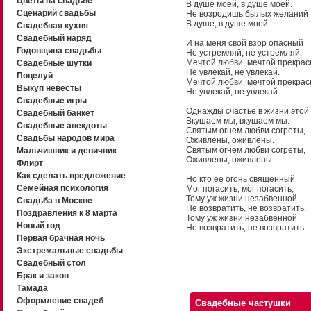
Цветы на свадьбе
В душе моей, в душе моей.
Сценарий свадьбы
Не возродишь былых желаний
В душе, в душе моей.
Свадебная кухня
Свадебный наряд
И на меня свой взор опасный
Годовщина свадьбы
Не устремляй, не устремляй,
Мечтой любви, мечтой прекрас
Свадебные шутки
Не увлекай, не увлекай.
Поцелуй
Мечтой любви, мечтой прекрас
Выкуп невесты
Не увлекай, не увлекай.
Свадебные игры
Однажды счастье в жизни этой
Свадебный банкет
Вкушаем мы, вкушаем мы.
Свадебные анекдоты
Святым огнем любви согреты,
Свадьбы народов мира
Оживлены, оживлены.
Святым огнем любви согреты,
Мальчишник и девичник
Оживлены, оживлены.
Флирт
Как сделать предложение
Но кто ее огонь священный
Семейная психология
Мог погасить, мог погасить,
Тому уж жизни незабвенной
Свадьба в Москве
Не возвратить, не возвратить.
Поздравления к 8 марта
Тому уж жизни незабвенной
Новый год
Не возвратить, не возвратить.
Первая брачная ночь
Экстремальные свадьбы
Свадебный стол
Брак и закон
Тамада
Оформление свадеб
Свадебные частушки