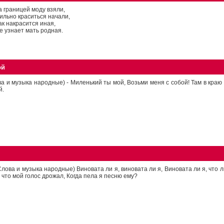
а границей моду взяли,
ильно краситься начали,
ак накрасится иная,
е узнает мать родная.
ой
а и музыка народные) - Миленький ты мой, Возьми меня с собой! Там в краю
й.
Слова и музыка народные) Виновата ли я, виновата ли я, Виновата ли я, что
, что мой голос дрожал, Когда пела я песню ему?