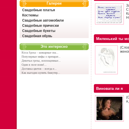
Галереи
З
С
Свадебные платья
К
Костюмы
Н
Свадебные автомобили
Свадебные прически
Свадебные букеты
Свадебная обувь
Миленький ты м
Это интересно
(Слов
жено
Ricca Sposa – шикарные сва...
Популярные мифы о препарат...
Девичьи грезы, воплощенные...
Один в поле воин!...
Доставка цветов – всегда е...
Как выгодно купить бижутер...
Виновата ли я
(
я