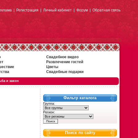
еклама
|
Регистрация
|
Личный кабинет
|
Форум
|
Обратная связь
о
Свадебное видео
ет
Развлечение гостей
шествие
Цветы
тства
Свадебные подарки
ба и закон
Фильтр каталога
Группа:
Регион:
Поиск по сайту