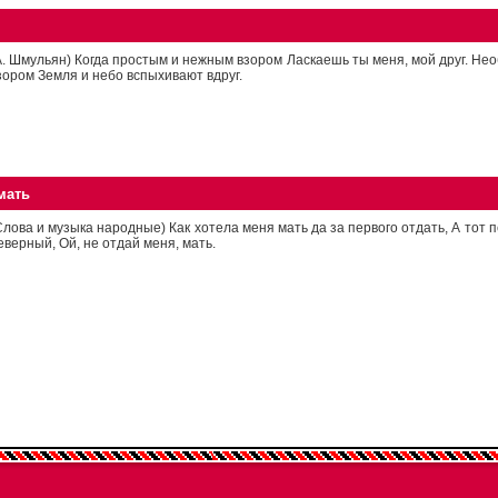
А. Шмульян) Когда простым и нежным взором Ласкаешь ты меня, мой друг. Н
зором Земля и небо вспыхивают вдруг.
мать
Слова и музыка народные) Как хотела меня мать да за первого отдать, А тот 
еверный, Ой, не отдай меня, мать.