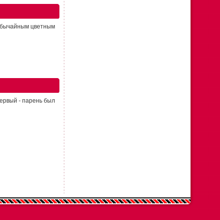
еобычайным цветным
первый - парень был