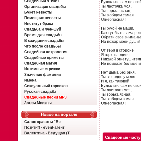
Свадебный этикет
Буквально сам не свой
Ты ласточка моя,
Организация свадьбы
Ты зорька ясная,
Букет невесты
Ты в общем самая
Помощник невесты
Огнеопасная!
Институт брака
Гы рукой не маши,
Свадьба и Фен-шуй
Как тут быть-сама ре
Время для свадьбы
Обрати свое внимань
В ожидании свадьбы
На пожар моей души!
Что после свадьбы
От тебя в стороне
Свадебная астрология
Я горю наедине.
Свадебные приметы
Никакой огнетушител
Свадебная магия
Не поможет больше м
Интимные стрижки
Нет дыма без огня,
Значение фамилий
Ты в сердце у меня.
Имена
И я, как таковой,
Буквально сам не сво
Сексуальный гороскоп
Ты ласточка моя,
Русская свадьба
Ты зорька ясная,
Свадебные песни MP3
Ты в общем самая
Загсы Москвы
Огнеопасная!
Новое на портале
Салон красоты "Ве
Позитиff - event-агент
Валентина - Ведущая (Т
Свадебные част