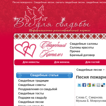
Песня пожарного. Свадебные песни, скачать свадебные песни, свадебные песн
Свадебные салоны
Салоны красоты
Прочее
Брачный договор
Для невесты
Для жениха
Для гостей
Свадебные песни
>
Свадебные статьи
Песня пожарн
Свадебные традиции
Свадебные советы
Поздравления со свадьбой
Свадебные тосты
Слова С. Смирнова.
Подарки на свадьбу
Музыка Б. Мокроусов
Свадебные песни