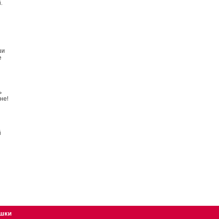
.
ши
е
ь
не!
й
ушки