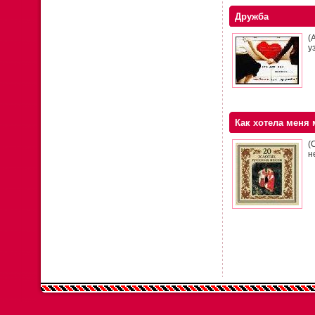
Дружба
(
у
Как хотела меня 
(
н