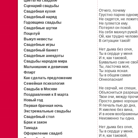
Цветы на свадьбе
Сценарий свадьбы
Отчего, почему
Свадебная кухня
Грустно парню одном
Свадебный наряд
Не сидятся, не ложитс
Годовщина свадьбы
Не гуляется ему.
Потерял он покой.
Свадебные шутки
На себя махнул рукой
Поцелуй
Ой, как трудно челове
Выкуп невесты
В ситуации такой!
Свадебные игры
Нет дыма без огня,
Свадебный банкет
Ты в сердце у меня
Свадебные анекдоты
И я, как таковой,
Свадьбы народов мира
Буквально сам не свой
Ты, ласточка моя,
Мальчишник и девичник
Ты зорька ясная.
Флирт
Ты в общем самая
Как сделать предложение
Огнеопасная!
Семейная психология
Не серчай, не спеши,
Свадьба в Москве
Объясниться разреши
Поздравления к 8 марта
Твои очи, между прочи
Новый год
Просто дивно хороши
Я печаль пью до дна,
Первая брачная ночь
Я хмелею без вина,
Экстремальные свадьбы
И в иоем воображень
Свадебный стол
Неизменно ты одна.
Брак и закон
Нет дыма без огня,
Тамада
Ты в сердце у меня.
Оформление свадеб
И я, как таковой,