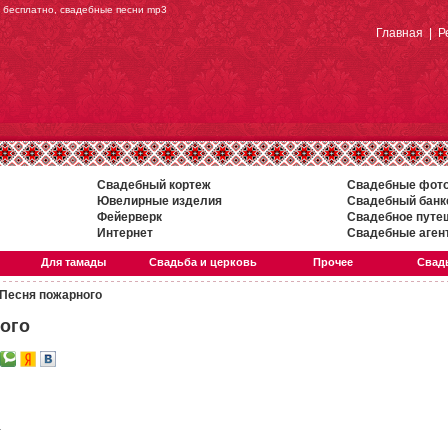
и бесплатно, свадебные песни mp3
Главная
|
Р
Свадебный кортеж
Свадебные фот
Ювелирные изделия
Свадебный банк
Фейерверк
Свадебное путе
Интернет
Свадебные аген
Для тамады
Свадьба и церковь
Прочее
Свадь
Песня пожарного
ого
а