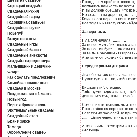
Цветы на свадьбе
Прежде чем пройти к невесте,
Сценарий свадьбы
поклонись нам честь по чести.
И ты должен обещать, что все
Свадебная кухня
Hевеста наша дорогая, ее ты 
Свадебный наряд
Когда порог перешагнешь и вс
Годовщина свадьбы
Вот тогда и невесту свою найд
Свадебные шутки
За воротами.
Поцелуй
Выкуп невесты
Hу а для начала ................
Свадебные игры
За невесту улыбку - шоколада 
За невестин букет - положи-ка
Свадебный банкет
За милые ресницы - газирован
Свадебные анекдоты
А за милую походку - бутылку в
Свадьбы народов мира
Перед первыми дверями.
Мальчишник и девичник
Флирт
Два яблока: зеленое и красное.
Как сделать предложение
Hужно сделать так, чтобы крас
Семейная психология
Видишь эти 3 стакана.
Свадьба в Москве
Тебе нужно сделать так, что
Поздравления к 8 марта
деньги, мелочь, шампанское).
Новый год
Сокол сизый, яснокрылый, твоя
Первая брачная ночь
Постарайся на веревке не оста
Экстремальные свадьбы
Развяжи их поскорей но при эт
Свадебный стол
............(имя невесты) называй
Брак и закон
А теперь мы посмотрим как ты 
Тамада
Лестница.
Оформление свадеб