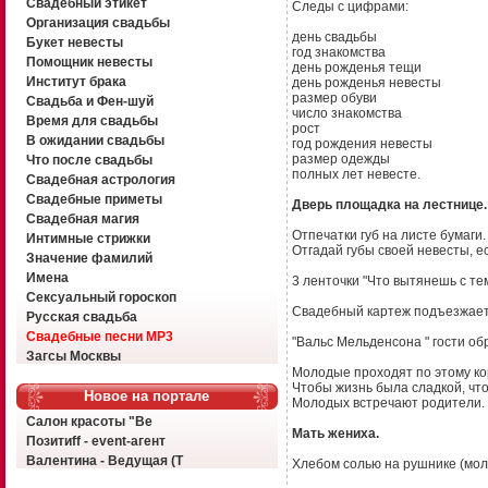
Свадебный этикет
Следы с цифрами:
Организация свадьбы
день свадьбы
Букет невесты
год знакомства
Помощник невесты
день рожденья тещи
Институт брака
день рожденья невесты
размер обуви
Свадьба и Фен-шуй
число знакомства
Время для свадьбы
рост
В ожидании свадьбы
год рождения невесты
размер одежды
Что после свадьбы
полных лет невесте.
Свадебная астрология
Свадебные приметы
Дверь площадка на лестнице.
Свадебная магия
Отпечатки губ на листе бумаги.
Интимные стрижки
Отгадай губы своей невесты, 
Значение фамилий
Имена
3 ленточки "Что вытянешь с те
Сексуальный гороскоп
Свадебный картеж подъезжает 
Русская свадьба
Свадебные песни MP3
"Вальс Мельденсона " гости о
Загсы Москвы
Молодые проходят по этому ко
Чтобы жизнь была сладкой, что
Новое на портале
Молодых встречают родители.
Салон красоты "Ве
Мать жениха.
Позитиff - event-агент
Валентина - Ведущая (Т
Хлебом солью на рушнике (мол