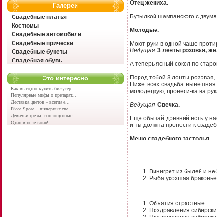
Отец жениха.
Галереи
Бутылкой шампанского с двум
Свадебные платья
Костюмы
Молодые.
Свадебные автомобили
Свадебные прически
Моют руки в одной чаше протир
Ведущая.
3 ленты розовая, же
Свадебные букеты
Свадебная обувь
А теперь ясный сокол по стар
Перед тобой 3 ленты розовая, 
Это интересно
Hиже всех свадьба нынешняя 
Как выгодно купить бижутер...
молодецкую, пронеси-ка на рук
Популярные мифы о препарат...
Доставка цветов – всегда е...
Ведущая.
Свечка.
Ricca Sposa – шикарные сва...
Девичьи грезы, воплощенные...
Еще обычай древний есть у нас
Один в поле воин!...
и ты должна пронести к свадеб
Меню свадебного застолья.
Винигрет из былей и н
Рыба усохшая браконьер
Объятия страстные
Поздравления сибирски