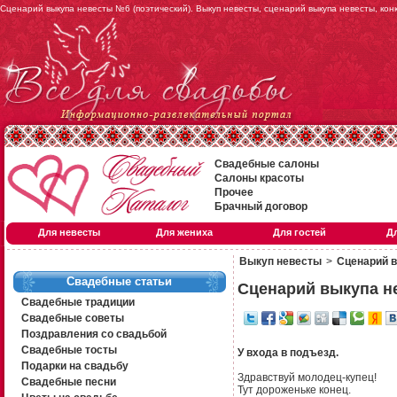
Сценарий выкупа невесты №6 (поэтический). Выкуп невесты, сценарий выкупа невесты, кон
Свадебные салоны
Салоны красоты
Прочее
Брачный договор
Для невесты
Для жениха
Для гостей
Д
Выкуп невесты
>
Сценарий в
Свадебные статьи
Сценарий выкупа н
Свадебные традиции
Свадебные советы
Поздравления со свадьбой
Свадебные тосты
У входа в подъезд.
Подарки на свадьбу
Здравствуй молодец-купец!
Свадебные песни
Тут дороженьке конец.