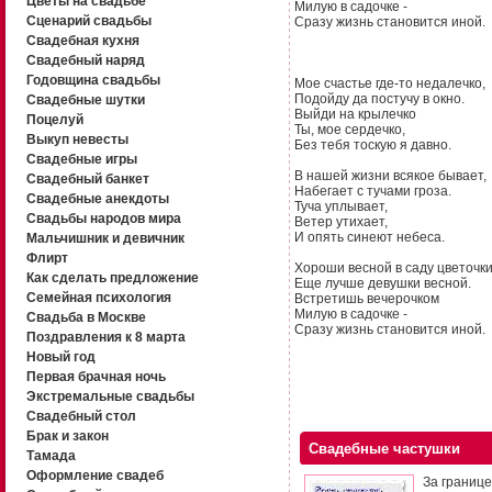
Цветы на свадьбе
Милую в садочке -
Сценарий свадьбы
Сразу жизнь становится иной.
Свадебная кухня
Свадебный наряд
Годовщина свадьбы
Мое счастье где-то недалечко,
Подойду да постучу в окно.
Свадебные шутки
Выйди на крылечко
Поцелуй
Ты, мое сердечко,
Выкуп невесты
Без тебя тоскую я давно.
Свадебные игры
В нашей жизни всякое бывает,
Свадебный банкет
Набегает с тучами гроза.
Свадебные анекдоты
Туча уплывает,
Свадьбы народов мира
Ветер утихает,
И опять синеют небеса.
Мальчишник и девичник
Флирт
Хороши весной в саду цветочки
Как сделать предложение
Еще лучше девушки весной.
Семейная психология
Встретишь вечерочком
Милую в садочке -
Свадьба в Москве
Сразу жизнь становится иной.
Поздравления к 8 марта
Новый год
Первая брачная ночь
Экстремальные свадьбы
Свадебный стол
Брак и закон
Свадебные частушки
Тамада
Оформление свадеб
За границе