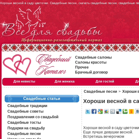
Хороши весной в саду цветочки. Свадебные песни, скачать свадебные песни, свадебные п
Свадебные салоны
Салоны красоты
Прочее
Брачный договор
Для невесты
Для жениха
Для гостей
Д
Свадебные песни
>
Хороши в
Свадебные статьи
Хороши весной в са
Свадебные традиции
Свадебные советы
Поздравления со свадьбой
Свадебные тосты
Хороши весной в саду цветочки
Подарки на свадьбу
Еще лучше девушки весной.
Свадебные песни
Встретишь вечерочком