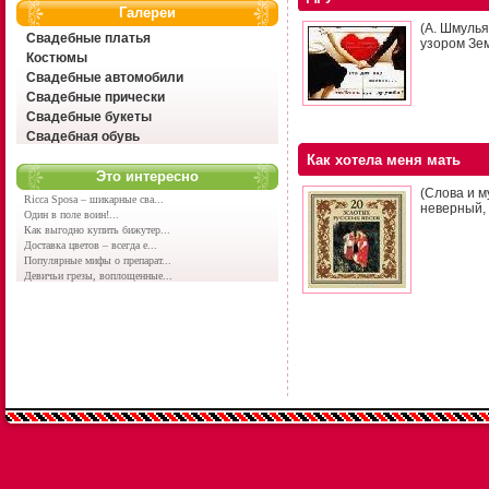
Галереи
(А. Шмуль
Свадебные платья
узором Зем
Костюмы
Свадебные автомобили
Свадебные прически
Свадебные букеты
Свадебная обувь
Как хотела меня мать
Это интересно
(Слова и м
Ricca Sposa – шикарные сва...
неверный, 
Один в поле воин!...
Как выгодно купить бижутер...
Доставка цветов – всегда е...
Популярные мифы о препарат...
Девичьи грезы, воплощенные...