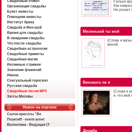
Свадебный этикет
Сильно кра
Как накрас
Организация свадьбы
Не узнает 
Букет невесты
Помощник невесты
Институт брака
Свадьба и Фен-шуй
Миленький ты мой
Время для свадьбы
В ожидании свадьбы
(Слова и музы
Что после свадьбы
женой.
Свадебная астрология
Свадебные приметы
Свадебная магия
Интимные стрижки
Значение фамилий
Имена
Сексуальный гороскоп
Виновата ли я
Русская свадьба
Свадебные песни MP3
(Слова и м
я, что мой
Загсы Москвы
Новое на портале
Салон красоты "Ве
Позитиff - event-агент
Валентина - Ведущая (Т
Дружба