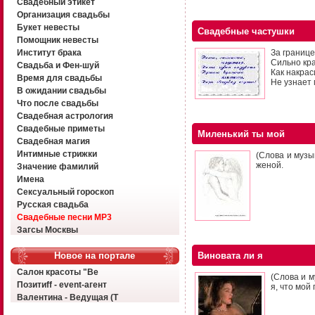
Свадебный этикет
Организация свадьбы
Букет невесты
Свадебные частушки
Помощник невесты
Институт брака
За границе
Сильно кра
Свадьба и Фен-шуй
Как накрас
Время для свадьбы
Не узнает 
В ожидании свадьбы
Что после свадьбы
Свадебная астрология
Свадебные приметы
Миленький ты мой
Свадебная магия
Интимные стрижки
(Слова и музы
женой.
Значение фамилий
Имена
Сексуальный гороскоп
Русская свадьба
Свадебные песни MP3
Загсы Москвы
Новое на портале
Виновата ли я
Салон красоты "Ве
(Слова и м
Позитиff - event-агент
я, что мой
Валентина - Ведущая (Т