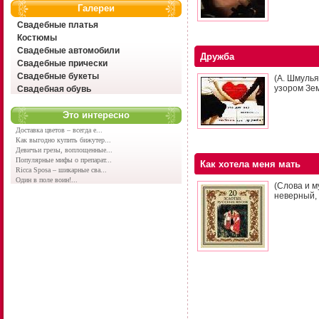
Галереи
Свадебные платья
Костюмы
Свадебные автомобили
Дружба
Свадебные прически
Свадебные букеты
(А. Шмуль
узором Зем
Свадебная обувь
Это интересно
Доставка цветов – всегда е...
Как выгодно купить бижутер...
Девичьи грезы, воплощенные...
Популярные мифы о препарат...
Как хотела меня мать
Ricca Sposa – шикарные сва...
Один в поле воин!...
(Слова и м
неверный, 