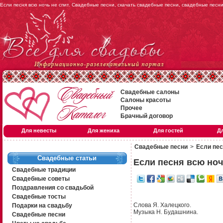
Если песня всю ночь не спит. Свадебные песни, скачать свадебные песни, свадебные песн
Свадебные салоны
Салоны красоты
Прочее
Брачный договор
Для невесты
Для жениха
Для гостей
Д
Свадебные песни
>
Если пес
Свадебные статьи
Если песня всю ноч
Свадебные традиции
Свадебные советы
Поздравления со свадьбой
Свадебные тосты
Слова Я. Халецкого.
Подарки на свадьбу
Музыка Н. Будашнина.
Свадебные песни