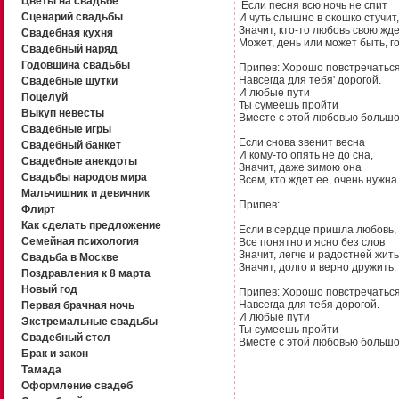
Цветы на свадьбе
Если песня всю ночь не спит
Сценарий свадьбы
И чуть слышно в окошко стучит,
Значит, кто-то любовь свою жд
Свадебная кухня
Может, день или может быть, го
Свадебный наряд
Годовщина свадьбы
Припев: Хорошо повстречаться
Навсегда для тебя' дорогой.
Свадебные шутки
И любые пути
Поцелуй
Ты сумеешь пройти
Выкуп невесты
Вместе с этой любовью большо
Свадебные игры
Если снова звенит весна
Свадебный банкет
И кому-то опять не до сна,
Свадебные анекдоты
Значит, даже зимою она
Свадьбы народов мира
Всем, кто ждет ее, очень нужна
Мальчишник и девичник
Припев:
Флирт
Как сделать предложение
Если в сердце пришла любовь,
Семейная психология
Все понятно и ясно без слов
Значит, легче и радостней жить
Свадьба в Москве
Значит, долго и верно дружить.
Поздравления к 8 марта
Новый год
Припев: Хорошо повстречаться
Навсегда для тебя дорогой.
Первая брачная ночь
И любые пути
Экстремальные свадьбы
Ты сумеешь пройти
Свадебный стол
Вместе с этой любовью большо
Брак и закон
Тамада
Оформление свадеб