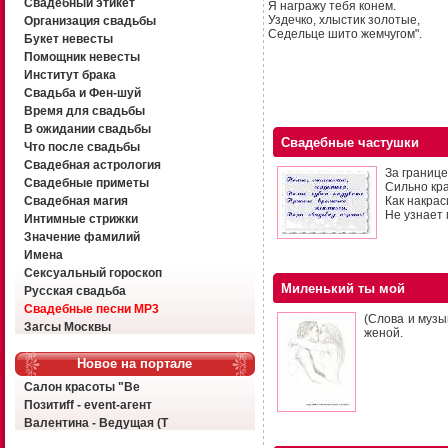
Свадебный этикет
Я награжу тебя конем.
Уздечко, хлыстик золотые,
Организация свадьбы
Седельце шито жемчугом".
Букет невесты
Помощник невесты
Институт брака
Свадьба и Фен-шуй
Время для свадьбы
В ожидании свадьбы
Свадебные частушки
Что после свадьбы
Свадебная астрология
За границе
Свадебные приметы
Сильно кра
Свадебная магия
Как накрас
Не узнает 
Интимные стрижки
Значение фамилий
Имена
Сексуальный гороскоп
Миленький ты мой
Русская свадьба
Свадебные песни MP3
(Слова и музы
Загсы Москвы
женой.
Новое на портале
Салон красоты "Ве
Позитиff - event-агент
Валентина - Ведущая (Т