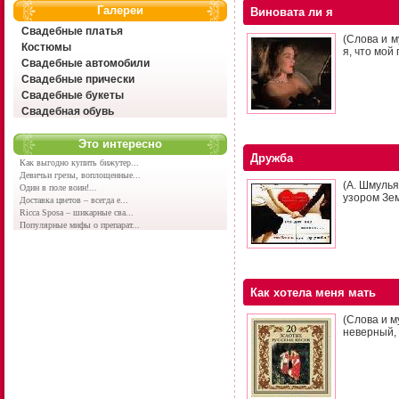
Галереи
Виновата ли я
Свадебные платья
(Слова и м
Костюмы
я, что мой
Свадебные автомобили
Свадебные прически
Свадебные букеты
Свадебная обувь
Это интересно
Дружба
Как выгодно купить бижутер...
Девичьи грезы, воплощенные...
(А. Шмуль
Один в поле воин!...
узором Зем
Доставка цветов – всегда е...
Ricca Sposa – шикарные сва...
Популярные мифы о препарат...
Как хотела меня мать
(Слова и м
неверный, 