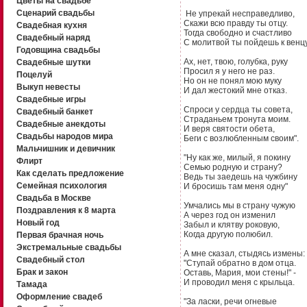
Цветы на свадьбе
Сценарий свадьбы
Не упрекай несправедливо,
Скажи всю правду ты отцу.
Свадебная кухня
Тогда свободно и счастливо
Свадебный наряд
С молитвой ты пойдешь к венцу
Годовщина свадьбы
Ах, нет, твою, голубка, руку
Свадебные шутки
Просил я у него не раз.
Поцелуй
Но он не понял мою муку
Выкуп невесты
И дал жестокий мне отказ.
Свадебные игры
Спроси у сердца ты совета,
Свадебный банкет
Страданьем тронута моим.
Свадебные анекдоты
И веря святости обета,
Свадьбы народов мира
Беги с возлюбленным своим".
Мальчишник и девичник
"Ну как же, милый, я покину
Флирт
Семью родную и страну?
Как сделать предложение
Ведь ты заедешь на чужбину
Семейная психология
И бросишь там меня одну"
Свадьба в Москве
Умчались мы в страну чужую
Поздравления к 8 марта
А через год он изменил
Новый год
Забыл и клятву роковую,
Когда другую полюбил.
Первая брачная ночь
Экстремальные свадьбы
А мне сказал, стыдясь измены:
Свадебный стол
"Ступай обратно в дом отца.
Брак и закон
Оставь, Мария, мои стены!" -
И проводил меня с крыльца.
Тамада
Оформление свадеб
"За ласки, речи огневые