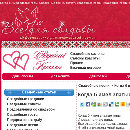
Когда б имел златые горы. Свадебные песни, скачать свадебные песни, свадебные песни 
Свадебные салоны
Салоны красоты
Прочее
Брачный договор
Для невесты
Для жениха
Для гостей
Д
Свадебные песни
>
Когда б 
Свадебные статьи
Когда б имел златы
Свадебные традиции
Свадебные советы
Поздравления со свадьбой
Свадебные тосты
Когда б имел златые горы
И реки, полные вина,
Подарки на свадьбу
Все отдал бы за ласки, взоры,
Свадебные песни
Чтоб ты владела мной одна.