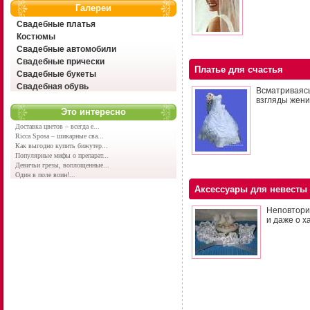
Галереи
Свадебные платья
Костюмы
Свадебные автомобили
Свадебные прически
Платье для счастья
Свадебные букеты
Свадебная обувь
Всматриваясь
взгляды жених
Это интересно
Доставка цветов – всегда е...
Ricca Sposa – шикарные сва...
Как выгодно купить бижутер...
Популярные мифы о препарат...
Девичьи грезы, воплощенные...
Один в поле воин!...
Аксессуары для невесты
Неповторим
и даже о х