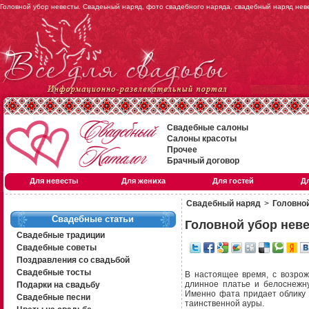
Головной убор невесты. Свадеьный наряд, фото свадебного наряда, свадебный наряд нев
Свадебные салоны
Салоны красоты
Прочее
Брачный договор
Для невесты
Для жениха
Для гостей
Д
Свадебный наряд
>
Головно
Свадебные статьи
Головной убор нев
Свадебные традиции
Свадебные советы
Поздравления со свадьбой
Свадебные тосты
В настоящее время, с возрож
длинное платье и белоснежну
Подарки на свадьбу
Именно фата придает облику 
Свадебные песни
таинственной ауры.