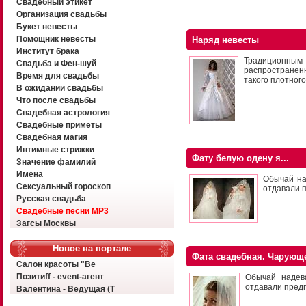
Свадебный этикет
Организация свадьбы
Букет невесты
Помощник невесты
Наряд невесты
Институт брака
Традиционным
Свадьба и Фен-шуй
распространен
Время для свадьбы
такого плотног
В ожидании свадьбы
Что после свадьбы
Свадебная астрология
Свадебные приметы
Свадебная магия
Интимные стрижки
Фату белую одену я...
Значение фамилий
Имена
Обычай на
Сексуальный гороскоп
отдавали п
Русская свадьба
Свадебные песни MP3
Загсы Москвы
Новое на портале
Фата свадебная. Чарующе
Салон красоты "Ве
Позитиff - event-агент
Обычай надев
отдавали предп
Валентина - Ведущая (Т