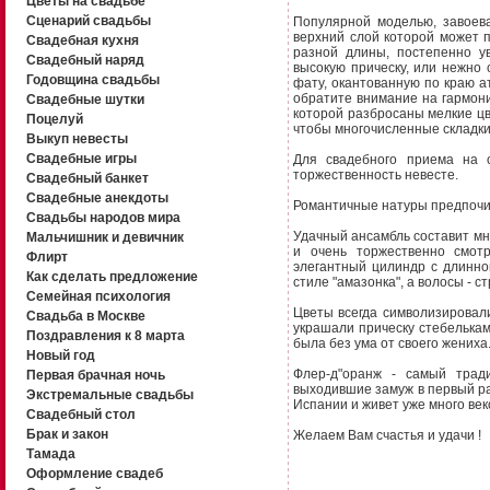
Цветы на свадьбе
Сценарий свадьбы
Популярной моделью, завоев
верхний слой которой может 
Свадебная кухня
разной длины, постепенно у
Свадебный наряд
высокую прическу, или нежно
Годовщина свадьбы
фату, окантованную по краю 
обратите внимание на гармони
Свадебные шутки
которой разбросаны мелкие ц
Поцелуй
чтобы многочисленные складки
Выкуп невесты
Свадебные игры
Для свадебного приема на 
торжественность невесте.
Свадебный банкет
Свадебные анекдоты
Романтичные натуры предпочит
Свадьбы народов мира
Удачный ансамбль составит м
Мальчишник и девичник
и очень торжественно смот
Флирт
элегантный цилиндр с длинно
Как сделать предложение
стиле "амазонка", а волосы - с
Семейная психология
Цветы всегда символизировали
Свадьба в Москве
украшали прическу стебелькам
Поздравления к 8 марта
была без ума от своего жениха
Новый год
Флер-д"оранж - самый трад
Первая брачная ночь
выходившие замуж в первый ра
Экстремальные свадьбы
Испании и живет уже много век
Свадебный стол
Брак и закон
Желаем Вам счастья и удачи !
Тамада
Оформление свадеб