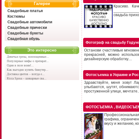
Галереи
Красиво. Кач
____________
Свадебные платья
свадьба прихо
Костюмы
Свадебные автомобили
Свадебные прически
Свадебные букеты
Свадебная обувь
Фотограф на свадьбу Годун
Это интересно
Останови счастливые мгновен
прекрасней, можно использо
Девичьи грезы, воплощенные...
дизайнерскую обработку....
Популярные мифы о препарат...
Один в поле воин!...
Как выгодно купить бижутер...
Доставка цветов – всегда е...
Фотосъемка в Украине и Ро
Ricca Sposa – шикарные сва...
Здравствуйте, меня зовут Л
улыбаются, шутят, обнимаются
простуженной улице, мечтате..
ФОТОСЪЕМКА , ВИДЕОСЪЕ
Профессиональная
графика, ограниче
вкусу и желанию, ко