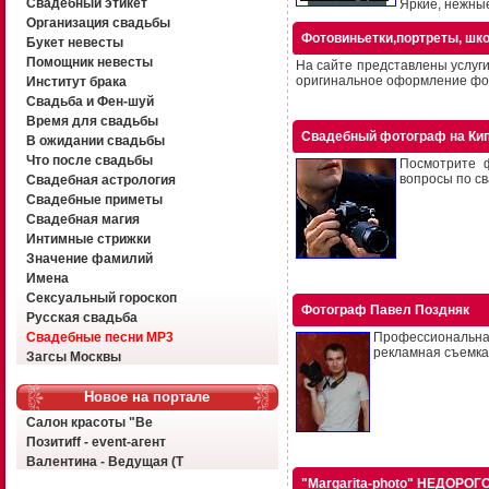
Свадебный этикет
Яркие, нежные
Организация свадьбы
Фотовиньетки,портреты, шк
Букет невесты
Помощник невесты
На сайте представлены услуги
оригинальное оформление фот
Институт брака
Свадьба и Фен-шуй
Время для свадьбы
Свадебный фотограф на Ки
В ожидании свадьбы
Что после свадьбы
Посмотрите ф
вопросы по сва
Свадебная астрология
Свадебные приметы
Свадебная магия
Интимные стрижки
Значение фамилий
Имена
Сексуальный гороскоп
Фотограф Павел Поздняк
Русская свадьба
Свадебные песни MP3
Профессиональна
рекламная съемка,
Загсы Москвы
Новое на портале
Салон красоты "Ве
Позитиff - event-агент
Валентина - Ведущая (Т
"Margarita-photo" НЕДОРО