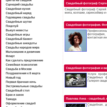
Цветы на свадьбе
Свадебный фотограф Серге
Сценарий свадьбы
Свадебная кухня
Свадебный фотограф Сергей К
книга, коллажи, скринсейвер и
Свадебный наряд
Годовщина свадьбы
Свадебные шутки
Свадебная фотография. Фот
Поцелуй
Выкуп невесты
Профессиона
фотография,
Свадебные игры
контактная ин
Свадебный банкет
Свадебные анекдоты
Свадьбы народов мира
Мальчишник и девичник
Флирт
Как сделать предложение
Семейная психология
Свадебная фотография и в
Свадьба в Москве
Поздравления к 8 марта
Услуги проф
Свадебных ф
Новый год
Галерея сваде
Первая брачная ночь
Экстремальные свадьбы
Свадебный стол
Брак и закон
Павлова Анна - свадебный, 
Тамада
Оформление свадеб
Свадебная, д