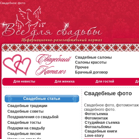
Свадебное фото
Свадебные салоны
Салоны красоты
Прочее
Брачный договор
Для невесты
Для жениха
Для гостей
Д
Свадебные фото
Свадебные статьи
Свадебное фото, фотомонтаж, 
Свадебные традиции
свадебного фото.
Свадебные советы
Фотосъемка
Поздравления со свадьбой
Фотомонтаж
Свадебные тосты
Студийная съемка
Фотоальбомы
Подарки на свадьбу
Свадебные книги
Свадебные песни
Love-story