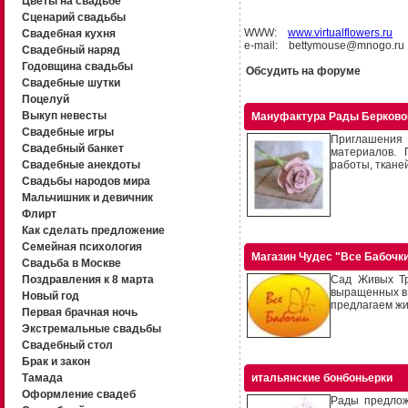
Цветы на свадьбе
Сценарий свадьбы
WWW:
www.virtualflowers.ru
Свадебная кухня
e-mail: bettymouse@mnogo.ru
Свадебный наряд
Годовщина свадьбы
Обсудить на форуме
Свадебные шутки
Поцелуй
Выкуп невесты
Мануфактура Рады Берково
Свадебные игры
Приглашения
Свадебный банкет
материалов. 
Свадебные анекдоты
работы, тканей
Свадьбы народов мира
Мальчишник и девичник
Флирт
Как сделать предложение
Семейная психология
Магазин Чудес "Все Бабочк
Свадьба в Москве
Поздравления к 8 марта
Сад Живых Тр
выращенных в 
Новый год
предлагаем жи
Первая брачная ночь
Экстремальные свадьбы
Свадебный стол
Брак и закон
Тамада
итальянские бонбоньерки
Оформление свадеб
Рады предлож