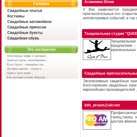
Асминина Юлия
Галереи
У Вас намечается праздни
Свадебные платья
пригласительных-это открытк
Костюмы
неповторимых событий, и так з
Свадебные автомобили
Свадебные прически
Свадебные букеты
Танцевальная студия "QUE
Свадебная обувь
Танцевальная
предлагаем: -
Это интересно
оригинальных т
Популярные мифы о препарат...
Девичьи грезы, воплощенные...
Ricca Sposa – шикарные сва...
Доставка цветов – всегда е...
Один в поле воин!...
Свадебные пригласительны
Как выгодно купить бижутер...
Эксклюзивные свадебные при
Изготовление свадебных при
европейских производителей. Д
info_proam@ukr.net
Профессиональ
танец,танец 
центре вблизи 