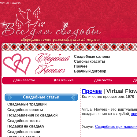
Virtual Flowers -
Свадебные салоны
Салоны красоты
Прочее
Брачный договор
Для невесты
Для жениха
Для гостей
Д
Прочее
| Virtual Flo
Количество просмотров:
1670
Свадебные статьи
Свадебные традиции
Virtual Flowers - это виртуаль
Свадебные советы
поздравления со свадьбой,
при
Поздравления со свадьбой
Свадебные тосты
Подарки на свадьбу
Услуги:
Свадебные приглашен
Свадебные песни