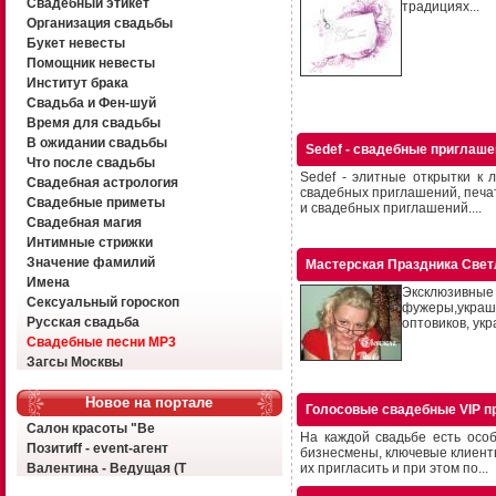
Свадебный этикет
традициях...
Организация свадьбы
Букет невесты
Помощник невесты
Институт брака
Свадьба и Фен-шуй
Время для свадьбы
В ожидании свадьбы
Sedef - свадебные приглаш
Что после свадьбы
Sedef - элитные открытки к
Свадебная астрология
свадебных приглашений, печат
Свадебные приметы
и свадебных приглашений....
Свадебная магия
Интимные стрижки
Значение фамилий
Мастерская Праздника Све
Имена
Эксклюзивные 
Сексуальный гороскоп
фужеры,украше
Русская свадьба
оптовиков, ук
Свадебные песни MP3
Загсы Москвы
Новое на портале
Голосовые свадебные VIP п
Салон красоты "Ве
На каждой свадьбе есть особ
Позитиff - event-агент
бизнесмены, ключевые клиенты
Валентина - Ведущая (Т
их пригласить и при этом по...