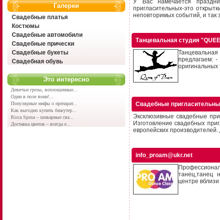
У Вас намечается праздни
Галереи
пригласительных-это открытк
неповторимых событий, и так з
Свадебные платья
Костюмы
Свадебные автомобили
Танцевальная студия "QUE
Свадебные прически
Свадебные букеты
Танцевальная
предлагаем: -
Свадебная обувь
оригинальных т
Это интересно
Девичьи грезы, воплощенные...
Один в поле воин!...
Популярные мифы о препарат...
Свадебные пригласительны
Как выгодно купить бижутер...
Эксклюзивные свадебные при
Ricca Sposa – шикарные сва...
Изготовление свадебных при
Доставка цветов – всегда е...
европейских производителей. Д
info_proam@ukr.net
Профессиональ
танец,танец 
центре вблизи 