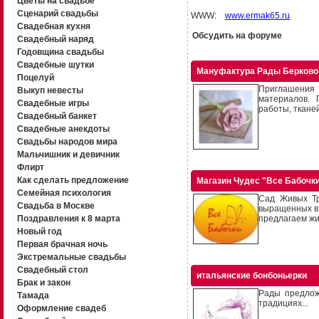
Цветы на свадьбе
Сценарий свадьбы
WWW:
www.ermak65.ru
Свадебная кухня
Обсудить на форуме
Свадебный наряд
Годовщина свадьбы
Свадебные шутки
Мануфактура Рады Берково
Поцелуй
Приглашения
Выкуп невесты
материалов. 
Свадебные игры
работы, тканей
Свадебный банкет
Свадебные анекдоты
Свадьбы народов мира
Мальчишник и девичник
Флирт
Как сделать предложение
Магазин Чудес "Все Бабочк
Семейная психология
Сад Живых Тр
Свадьба в Москве
выращенных в 
Поздравления к 8 марта
предлагаем жи
Новый год
Первая брачная ночь
Экстремальные свадьбы
Свадебный стол
итальянские бонбоньерки
Брак и закон
Рады предлож
Тамада
традициях...
Оформление свадеб