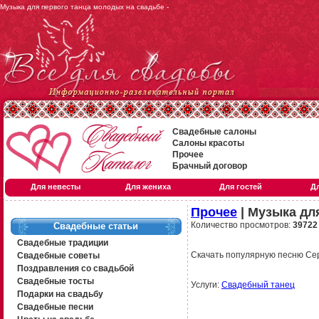
Музыка для первого танца молодых на свадьбе -
Свадебные салоны
Салоны красоты
Прочее
Брачный договор
Для невесты
Для жениха
Для гостей
Д
Прочее
| Музыка дл
Количество просмотров:
39722
Свадебные статьи
Свадебные традиции
Скачать популярную песню Сер
Свадебные советы
Поздравления со свадьбой
Свадебные тосты
Услуги:
Свадебный танец
Подарки на свадьбу
Свадебные песни