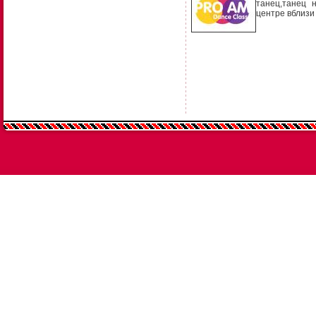
танец,танец 
центре вблизи 