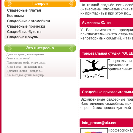
Галереи
На каждой свадьбе есть особ
бизнесмены, ключевые клиенты
Свадебные платья
их пригласить и при этом по...
Костюмы
Свадебные автомобили
Асминина Юлия
Свадебные прически
У Вас намечается праздни
Свадебные букеты
пригласительных-это открытк
Свадебная обувь
неповторимых событий, и так з
Это интересно
Танцевальная студия "QUE
Девичьи грезы, воплощенные...
Один в поле воин!...
Танцевальная
Популярные мифы о препарат...
предлагаем: -
Ricca Sposa – шикарные сва...
оригинальных т
Доставка цветов – всегда е...
Как выгодно купить бижутер...
Свадебные пригласительны
Эксклюзивные свадебные при
Изготовление свадебных при
европейских производителей. Д
info_proam@ukr.net
Профессиональ