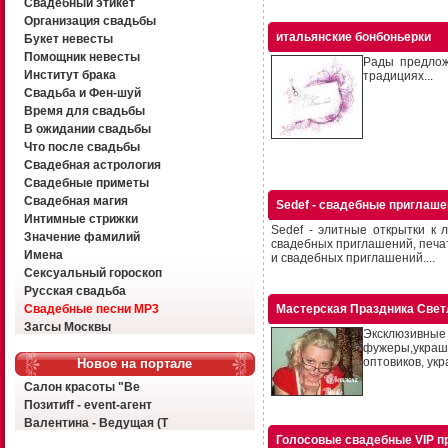
Свадебный этикет
Организация свадьбы
итальянские бонбоньерки
Букет невесты
Помощник невесты
Рады предлож
Институт брака
традициях...
Свадьба и Фен-шуй
Время для свадьбы
В ожидании свадьбы
Что после свадьбы
Свадебная астрология
Свадебные приметы
Свадебная магия
Sedef - свадебные приглаш
Интимные стрижки
Sedef - элитные открытки к
Значение фамилий
свадебных приглашений, печат
Имена
и свадебных приглашений....
Сексуальный гороскоп
Русская свадьба
Свадебные песни MP3
Мастерская Праздника Све
Загсы Москвы
Эксклюзивные 
фужеры,украше
оптовиков, ук
Новое на портале
Салон красоты "Ве
Позитиff - event-агент
Валентина - Ведущая (Т
Голосовые свадебные VIP п