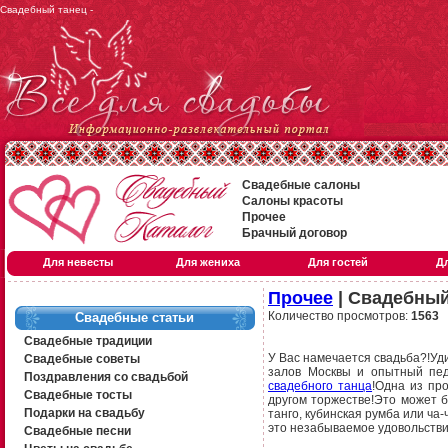
Свадебный танец -
Свадебные салоны
Салоны красоты
Прочее
Брачный договор
Для невесты
Для жениха
Для гостей
Д
Прочее
| Свадебный
Количество просмотров:
1563
Свадебные статьи
Свадебные традиции
У Вас намечается свадьба?!Уди
Свадебные советы
залов Москвы и опытный пед
Поздравления со свадьбой
свадебного танца
!Одна из пр
Свадебные тосты
другом торжестве!Это может б
Подарки на свадьбу
танго, кубинская румба или ча-
это незабываемое удовольстви
Свадебные песни