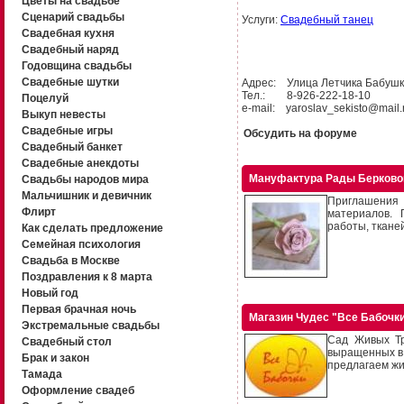
Цветы на свадьбе
Сценарий свадьбы
Услуги:
Свадебный танец
Свадебная кухня
Свадебный наряд
Годовщина свадьбы
Свадебные шутки
Адрес: Улица Летчика Бабушки
Тел.: 8-926-222-18-10
Поцелуй
e-mail: yaroslav_sekisto@mail.
Выкуп невесты
Свадебные игры
Обсудить на форуме
Свадебный банкет
Свадебные анекдоты
Мануфактура Рады Берково
Свадьбы народов мира
Мальчишник и девичник
Приглашения
Флирт
материалов. 
работы, тканей
Как сделать предложение
Семейная психология
Свадьба в Москве
Поздравления к 8 марта
Новый год
Первая брачная ночь
Магазин Чудес "Все Бабочк
Экстремальные свадьбы
Сад Живых Тр
Свадебный стол
выращенных в 
Брак и закон
предлагаем жи
Тамада
Оформление свадеб