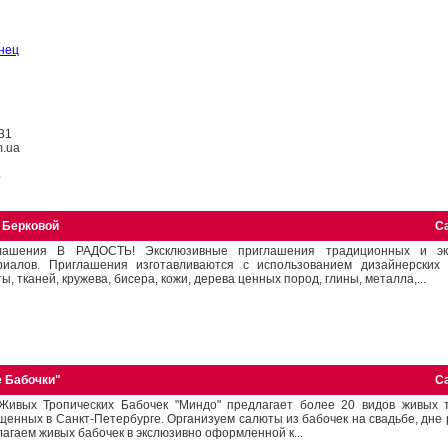
нец
31
m.ua
е
 Берковой
С
лашения В РАДОСТЬ! Эксклюзивные приглашения традиционных и эк
риалов. Приглашения изготавливаются с использованием дизайнерских 
ы, тканей, кружева, бисера, кожи, дерева ценных пород, глины, металла,...
е Бабочки"
С
Живых Тропических Бабочек "Миндо" предлагает более 20 видов живых т
енных в Санкт-Петербурге. Организуем салюты из бабочек на свадьбе, дне р
агаем живых бабочек в экслюзивно оформленной к...