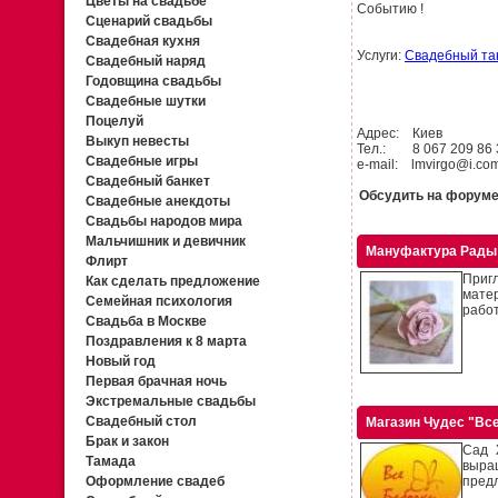
Цветы на свадьбе
Событию !
Сценарий свадьбы
Свадебная кухня
Услуги:
Свадебный та
Свадебный наряд
Годовщина свадьбы
Свадебные шутки
Поцелуй
Адрес: Киев
Выкуп невесты
Тел.: 8 067 209 86 
Свадебные игры
e-mail: lmvirgo@i.co
Свадебный банкет
Обсудить на форум
Свадебные анекдоты
Свадьбы народов мира
Мальчишник и девичник
Мануфактура Рады
Флирт
Приг
Как сделать предложение
мате
Семейная психология
работ
Свадьба в Москве
Поздравления к 8 марта
Новый год
Первая брачная ночь
Экстремальные свадьбы
Свадебный стол
Магазин Чудес "Вс
Брак и закон
Сад 
Тамада
выращ
Оформление свадеб
предл