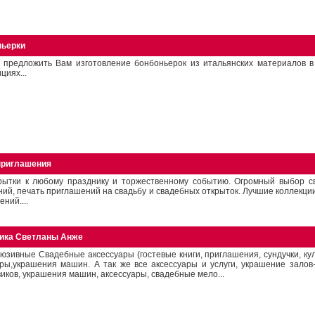
ньерки
 предложить Вам изготовление бонбоньерок из итальянских материалов в
циях...
 приглашения
крытки к любому празднику и торжественному событию. Огромный выбор с
ий, печать приглашений на свадьбу и свадебных открыток. Лучшие коллекци
ний....
ика Светланы Анже
юзивные Свадебные аксессуары (гостевые книги, приглашения, сундучки, кулё
ры,украшения машин. А так же все аксессуары и услуги, украшение залов-
иков, украшения машин, аксессуары, свадебные мело...