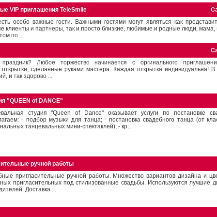
ые VIP приглашения TeleSmile
С
сть особо важные гости. Важными гостями могут являться как представит
 клиенты и партнеры, так и просто близкие, любимые и родные люди, мама, п
том по...
С
праздник? Любое торжество начинается с оргинального приглашени
 открытки, сделанные руками мастера. Каждая открытка индивидуальна! В
, и так здорово ...
ия "QUEEN of DANCE"
евальная студия "Queen of Dance" оказывает услуги по постановке св
агаем: - подбор музыки для танца; - постановка свадебного танца (от кла
нальных танцевальных мини-спектаклей); - кр...
ительные ручной работы
бные пригласительные ручной работы. Множество вариантов дизайна и цв
бных пригласительных под стилизованные свадьбы. Используются лучшие д
ителей. Доставка ...