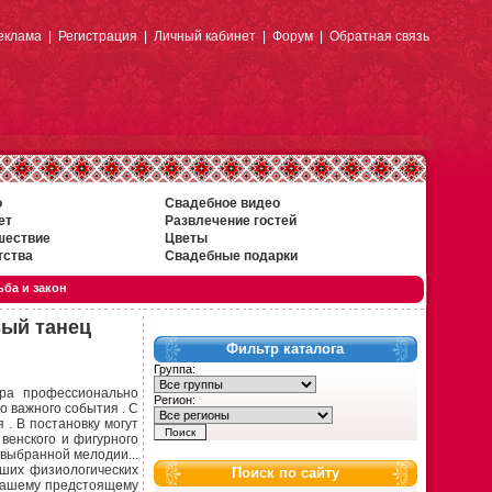
еклама
|
Регистрация
|
Личный кабинет
|
Форум
|
Обратная связь
о
Свадебное видео
ет
Развлечение гостей
шествие
Цветы
тства
Свадебные подарки
ба и закон
вый танец
Фильтр каталога
Группа:
ра профессионально
Регион:
 важного события . С
 . В постановку могут
 венского и фигурного
 выбранной мелодии...
аших физиологических
Поиск по сайту
 Вашему предстоящему