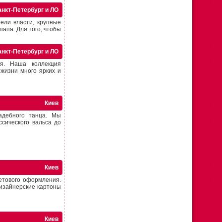
анкт-Петербург и ЛО
ели власти, крупные
апа. Для того, чтобы
анкт-Петербург и ЛО
я. Наша коллекция
 жизни много ярких и
Киев
адебного танца. Мы
ссического вальса до
Киев
етового оформления.
изайнерские картоны
Киев