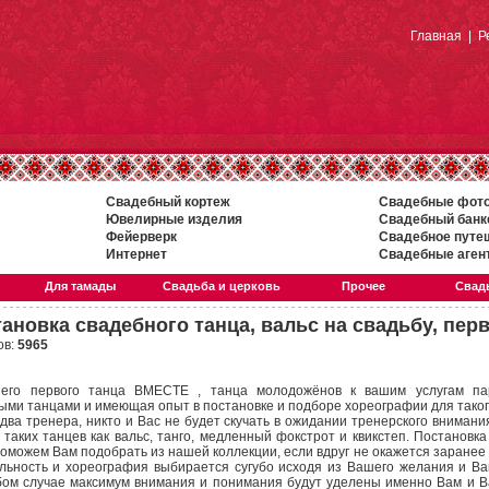
Главная
|
Р
Свадебный кортеж
Свадебные фот
Ювелирные изделия
Свадебный банк
Фейерверк
Свадебное путе
Интернет
Свадебные аген
Для тамады
Свадьба и церковь
Прочее
Свадь
тановка свадебного танца, вальс на свадьбу, пер
ов:
5965
шего первого танца ВМЕСТЕ , танца молодожёнов к вашим услугам па
ми танцами и имеющая опыт в постановке и подборе хореографии для такого
два тренера, никто и Вас не будет скучать в ожидании тренерского внимания
таких танцев как вальс, танго, медленный фокстрот и квикстеп. Постановка
поможем Вам подобрать из нашей коллекции, если вдруг не окажется заранее
льность и хореография выбирается сугубо исходя из Вашего желания и В
бом случае максимум внимания и понимания будут уделены именно Вам и