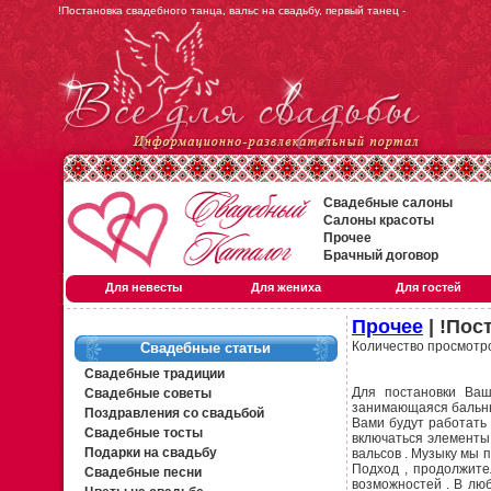
!Постановка свадебного танца, вальс на свадьбу, первый танец -
Свадебные салоны
Салоны красоты
Прочее
Брачный договор
Для невесты
Для жениха
Для гостей
Прочее
| !Пос
Количество просмотр
Свадебные статьи
Свадебные традиции
Для постановки Ва
Свадебные советы
занимающаяся бальны
Поздравления со свадьбой
Вами будут работать 
Свадебные тосты
включаться элементы 
Подарки на свадьбу
вальсов . Музыку мы 
Подход , продолжите
Свадебные песни
возможностей . В лю