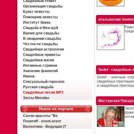
Свадебный этикет
Организация свадьбы
Букет невесты
Помощник невесты
итальянские бонбо
Институт брака
Рады
Свадьба и Фен-шуй
тради
Время для свадьбы
В ожидании свадьбы
Что после свадьбы
Свадебная астрология
Свадебные приметы
Свадебная магия
Интимные стрижки
Sedef - свадебные
Значение фамилий
Имена
Sedef - элитные от
свадебных приглашен
Сексуальный гороскоп
и свадебных приглаше
Русская свадьба
Свадебные песни MP3
Загсы Москвы
Мастерская Праздн
Экскл
Новое на портале
фуже
Салон красоты "Ве
оптов
Позитиff - event-агент
Валентина - Ведущая (Т