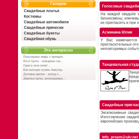
Галереи
Голосовые свадебн
Свадебные платья
На каждой свадьбе е
Костюмы
бизнесмены, ключевые
Свадебные автомобили
их пригласить и при э
Свадебные прически
Асминина Юлия
Свадебные букеты
Свадебная обувь
У Вас намечается 
пригласительных-это
неповторимых событий
Это интересно
Популярные мифы о препарат...
Ricca Sposa – шикарные сва...
Танцевальная студ
Один в поле воин!...
Как выгодно купить бижутер...
Танц
Доставка цветов – всегда е...
предл
Девичьи грезы, воплощенные...
ориги
Свадебные приглас
Эксклюзивные сваде
Изготовление сваде
европейских производ
info_proam@ukr.net