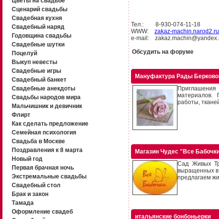
Цветы на свадьбе
Сценарий свадьбы
Свадебная кухня
Тел.: 8-930-074-11-18
Свадебный наряд
WWW:
zakaz-machin.narod2.ru
Годовщина свадьбы
e-mail: zakaz.machin@yandex.
Свадебные шутки
Обсудить на форуме
Поцелуй
Выкуп невесты
Свадебные игры
Мануфактура Рады Берково
Свадебный банкет
Свадебные анекдоты
Приглашения
материалов. 
Свадьбы народов мира
работы, тканей
Мальчишник и девичник
Флирт
Как сделать предложение
Семейная психология
Свадьба в Москве
Поздравления к 8 марта
Магазин Чудес "Все Бабочк
Новый год
Сад Живых Тр
Первая брачная ночь
выращенных в 
Экстремальные свадьбы
предлагаем жи
Свадебный стол
Брак и закон
Тамада
Оформление свадеб
итальянские бонбоньерки