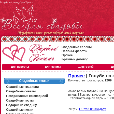
Голуби на свадьбу в Туле -
Свадебные салоны
Салоны красоты
Прочее
Брачный договор
Для невесты
Для жениха
Для гостей
Д
Прочее
| Голуби на 
Количество просмотров:
1269
Свадебные статьи
Свадебные традиции
Заказ белых голубей на Вашу с
Свадебные советы
птицы ! Быстро, качественно, н
Поздравления со свадьбой
. Стоимость одной пары = 100
Свадебные тосты
Подарки на свадьбу
Услуги:
Голуби на свадьбу
Свадебные песни