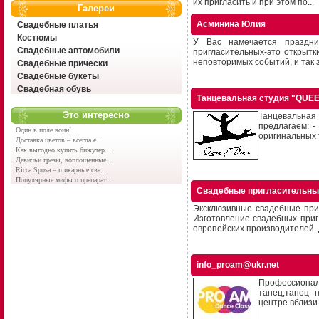
их пригласить и при этом по...
Галереи
Асминина Юлия
Свадебные платья
Костюмы
У Вас намечается праздни
Свадебные автомобили
пригласительных-это открытк
неповторимых событий, и так з
Свадебные прически
Свадебные букеты
Свадебная обувь
Танцевальная студия "QUE
Это интересно
Танцевальная
предлагаем: -
Один в поле воин!...
оригинальных т
Доставка цветов – всегда е...
Как выгодно купить бижутер...
Девичьи грезы, воплощенные...
Ricca Sposa – шикарные сва...
Популярные мифы о препарат...
Свадебные пригласительны
Эксклюзивные свадебные при
Изготовление свадебных при
европейских производителей. Д
info_proam@ukr.net
Профессиональ
танец,танец 
центре вблизи 