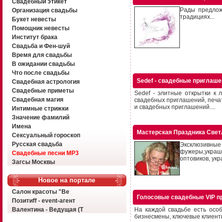
Свадебный этикет
Рады предлож
Организация свадьбы
традициях...
Букет невесты
Помощник невесты
Институт брака
Свадьба и Фен-шуй
Время для свадьбы
В ожидании свадьбы
Что после свадьбы
Sedef - свадебные приглаш
Свадебная астрология
Свадебные приметы
Sedef - элитные открытки к
Свадебная магия
свадебных приглашений, печат
и свадебных приглашений....
Интимные стрижки
Значение фамилий
Имена
Мастерская Праздника Све
Сексуальный гороскоп
Русская свадьба
Эксклюзивные 
фужеры,украше
Свадебные песни MP3
оптовиков, ук
Загсы Москвы
Новое на портале
Салон красоты "Ве
Голосовые свадебные VIP п
Позитиff - event-агент
Валентина - Ведущая (Т
На каждой свадьбе есть особ
бизнесмены, ключевые клиенты