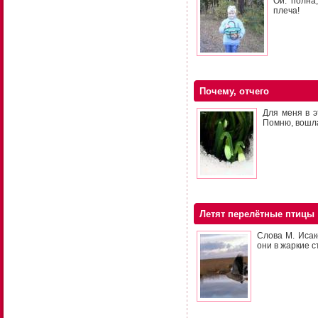
Ой. полна
плеча!
Почему, отчего
Для меня в э
Помню, вошл
Летят перелётные птицы
Слова М. Исак
они в жаркие с