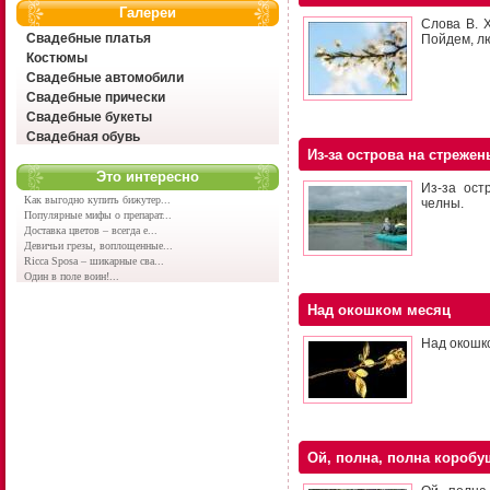
Галереи
Слова В. 
Свадебные платья
Пойдем, л
Костюмы
Свадебные автомобили
Свадебные прически
Свадебные букеты
Свадебная обувь
Из-за острова на стрежен
Это интересно
Из-за ост
Как выгодно купить бижутер...
челны.
Популярные мифы о препарат...
Доставка цветов – всегда е...
Девичьи грезы, воплощенные...
Ricca Sposa – шикарные сва...
Один в поле воин!...
Над окошком месяц
Над окошко
Ой, полна, полна коробу