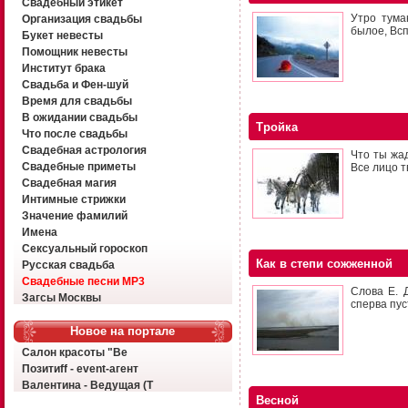
Свадебный этикет
Утро тума
Организация свадьбы
былое, Вс
Букет невесты
Помощник невесты
Институт брака
Свадьба и Фен-шуй
Время для свадьбы
В ожидании свадьбы
Тройка
Что после свадьбы
Свадебная астрология
Что ты жад
Свадебные приметы
Все лицо т
Свадебная магия
Интимные стрижки
Значение фамилий
Имена
Сексуальный гороскоп
Как в степи сожженной
Русская свадьба
Свадебные песни MP3
Слова Е. 
Загсы Москвы
сперва пус
Новое на портале
Салон красоты "Ве
Позитиff - event-агент
Валентина - Ведущая (Т
Весной