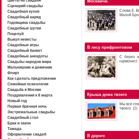
Цветы на свадьбе
Москвичи.
Сценарий свадьбы
Слова Е. В
Свадебная кухня
Малой Бро
Свадебный наряд
Годовщина свадьбы
Свадебные шутки
Поцелуй
Выкуп невесты
Свадебные игры
В лесу прифронтовом
Свадебный банкет
Свадебные анекдоты
С берез н
гармонист.
Свадьбы народов мира
Мальчишник и девичник
Флирт
Как сделать предложение
Семейная психология
Свадьба в Москве
Крыша дома твоего
Поздравления к 8 марта
Новый год
Мы все спе
Первая брачная ночь
твоего. (2)
Экстремальные свадьбы
Свадебный стол
Брак и закон
Тамада
Оформление свадеб
В дороге