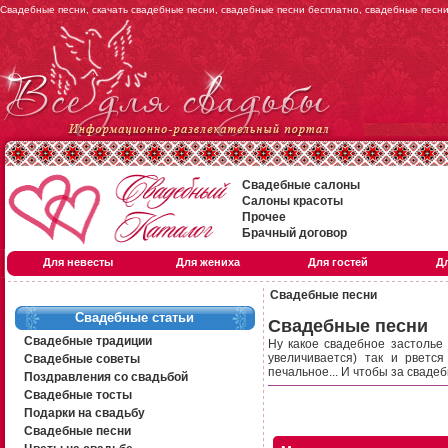
Свадебные песни, скачать свадебные песни, свадебные песни бесплатно, свадебные песн
Свадебные салоны
Салоны красоты
Прочее
Брачный договор
Для невесты
Для жениха
Для гостей
Д
Свадебные песни
Свадебные статьи
Свадебные песни
Свадебные традиции
Ну какое свадебное застолье
увеличивается) так и рвется
Свадебные советы
печальное... И чтобы за свадеб
Поздравления со свадьбой
Свадебные тосты
Подарки на свадьбу
Свадебные песни