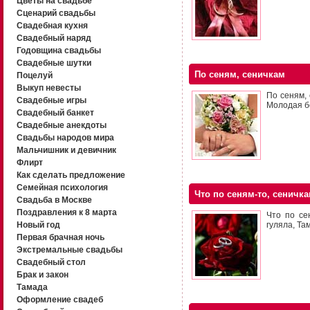
Цветы на свадьбе
Сценарий свадьбы
Свадебная кухня
Свадебный наряд
Годовщина свадьбы
Свадебные шутки
По сеням, сеничкам
Поцелуй
Выкуп невесты
По сеням,
Свадебные игры
Молодая бо
Свадебный банкет
Свадебные анекдоты
Свадьбы народов мира
Мальчишник и девичник
Флирт
Как сделать предложение
Семейная психология
Что по сеням-то, сеничк
Свадьба в Москве
Поздравления к 8 марта
Что по се
Новый год
гуляла, Та
Первая брачная ночь
Экстремальные свадьбы
Свадебный стол
Брак и закон
Тамада
Оформление свадеб