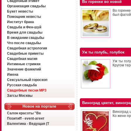
Свадебный этикет
Во горенке во новой
Организация свадьбы
Во горенке
Букет невесты
был фатой,
Помощник невесты
Институт брака
Свадьба и Фен-шуй
Время для свадьбы
В ожидании свадьбы
Что после свадьбы
Свадебная астрология
Уж ты голубь, голубок
Свадебные приметы
Свадебная магия
Уж ты голу
Интимные стрижки
Кругом тер
Значение фамилий
Имена
Сексуальный гороскоп
Русская свадьба
Свадебные песни MP3
Загсы Москвы
Виноград цветет, виногра
Новое на портале
Виноград ц
Салон красоты "Ве
Ко жене пр
Позитиff - event-агент
Валентина - Ведущая (Т