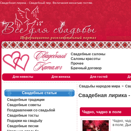
Свадебная лирика - Свадебный пир. Величания женатым гостям.
Свадебные салоны
Салоны красоты
Прочее
Брачный договор
Для невесты
Для жениха
Для гостей
Д
Свадьбы народов мира
>
Сва
Свадебные статьи
Свадебная лирика -
Свадебные традиции
Свадебные советы
Поздравления со свадьбой
Чадно, чадно в поле
Свадебные тосты
Подарки на свадьбу
Чадно, чад
в поле, Ды
Свадебные песни