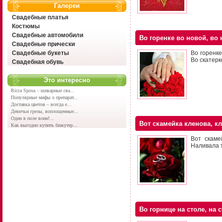
Галереи
Свадебные платья
Костюмы
Свадебные автомобили
Во горенке во новой, во
Свадебные прически
Свадебные букеты
Во горенке
Во скатерк
Свадебная обувь
Это интересно
Ricca Sposa – шикарные сва...
Популярные мифы о препарат...
Доставка цветов – всегда е...
Девичьи грезы, воплощенные...
Один в поле воин!...
Вот скамейка кленова, к
Как выгодно купить бижутер...
Вот скаме
Наливала т
Во горнице на столе, на 