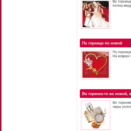
Во горнице
полна меду
По горнице по новой
По горнице
На коврах 
Во горенке-то во новой, 
Во горенке
чары золот