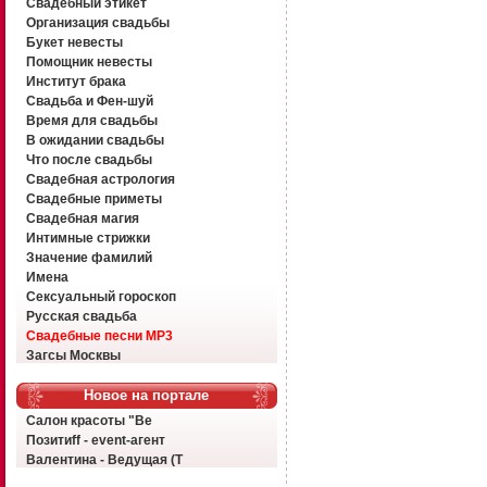
Свадебный этикет
Организация свадьбы
Букет невесты
Помощник невесты
Институт брака
Свадьба и Фен-шуй
Время для свадьбы
В ожидании свадьбы
Что после свадьбы
Свадебная астрология
Свадебные приметы
Свадебная магия
Интимные стрижки
Значение фамилий
Имена
Сексуальный гороскоп
Русская свадьба
Свадебные песни MP3
Загсы Москвы
Новое на портале
Салон красоты "Ве
Позитиff - event-агент
Валентина - Ведущая (Т