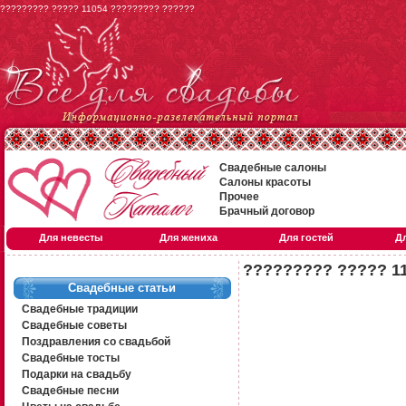
????????? ????? 11054 ????????? ??????
Свадебные салоны
Салоны красоты
Прочее
Брачный договор
Для невесты
Для жениха
Для гостей
Д
????????? ????? 1
Свадебные статьи
Свадебные традиции
Свадебные советы
Поздравления со свадьбой
Свадебные тосты
Подарки на свадьбу
Свадебные песни