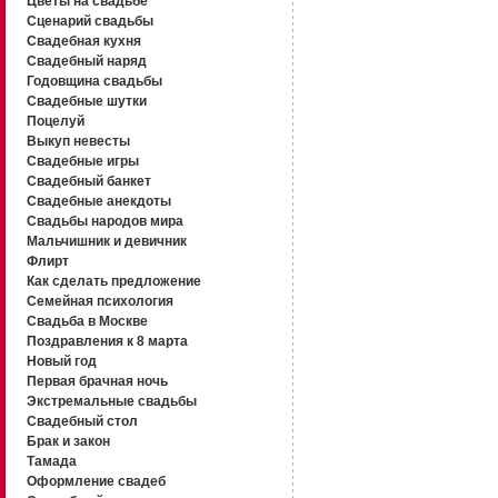
Цветы на свадьбе
Сценарий свадьбы
Свадебная кухня
Свадебный наряд
Годовщина свадьбы
Свадебные шутки
Поцелуй
Выкуп невесты
Свадебные игры
Свадебный банкет
Свадебные анекдоты
Свадьбы народов мира
Мальчишник и девичник
Флирт
Как сделать предложение
Семейная психология
Свадьба в Москве
Поздравления к 8 марта
Новый год
Первая брачная ночь
Экстремальные свадьбы
Свадебный стол
Брак и закон
Тамада
Оформление свадеб