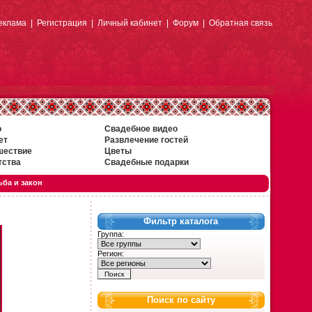
еклама
|
Регистрация
|
Личный кабинет
|
Форум
|
Обратная связь
о
Свадебное видео
ет
Развлечение гостей
шествие
Цветы
тства
Свадебные подарки
ба и закон
Фильтр каталога
Группа:
Регион:
Поиск по сайту