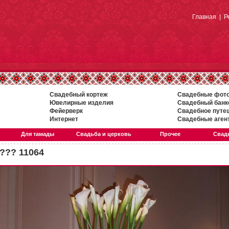
Главная
|
Р
Свадебный кортеж
Свадебные фот
Ювелирные изделия
Свадебный банк
Фейерверк
Свадебное путе
Интернет
Свадебные аген
Для тамады
Свадьба и церковь
Прочее
Свадь
??? 11064