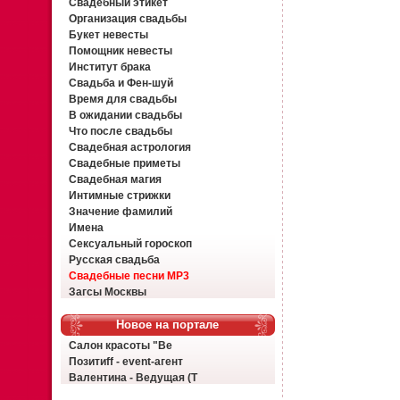
Свадебный этикет
Организация свадьбы
Букет невесты
Помощник невесты
Институт брака
Свадьба и Фен-шуй
Время для свадьбы
В ожидании свадьбы
Что после свадьбы
Свадебная астрология
Свадебные приметы
Свадебная магия
Интимные стрижки
Значение фамилий
Имена
Сексуальный гороскоп
Русская свадьба
Свадебные песни MP3
Загсы Москвы
Новое на портале
Салон красоты "Ве
Позитиff - event-агент
Валентина - Ведущая (Т