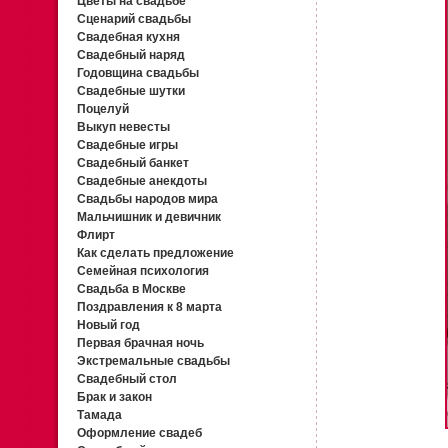
Цветы на свадьбе
Сценарий свадьбы
Свадебная кухня
Свадебный наряд
Годовщина свадьбы
Свадебные шутки
Поцелуй
Выкуп невесты
Свадебные игры
Свадебный банкет
Свадебные анекдоты
Свадьбы народов мира
Мальчишник и девичник
Флирт
Как сделать предложение
Семейная психология
Свадьба в Москве
Поздравления к 8 марта
Новый год
Первая брачная ночь
Экстремальные свадьбы
Свадебный стол
Брак и закон
Тамада
Оформление свадеб