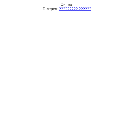
Фирма:
Галерея:
????????? ??????