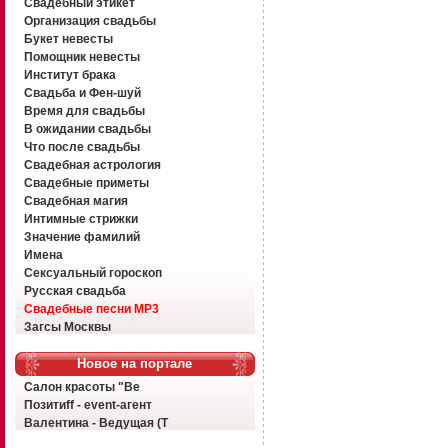
Свадебный этикет
Организация свадьбы
Букет невесты
Помощник невесты
Институт брака
Свадьба и Фен-шуй
Время для свадьбы
В ожидании свадьбы
Что после свадьбы
Свадебная астрология
Свадебные приметы
Свадебная магия
Интимные стрижки
Значение фамилий
Имена
Сексуальный гороскоп
Русская свадьба
Свадебные песни MP3
Загсы Москвы
Новое на портале
Салон красоты "Ве
Позитиff - event-агент
Валентина - Ведущая (Т