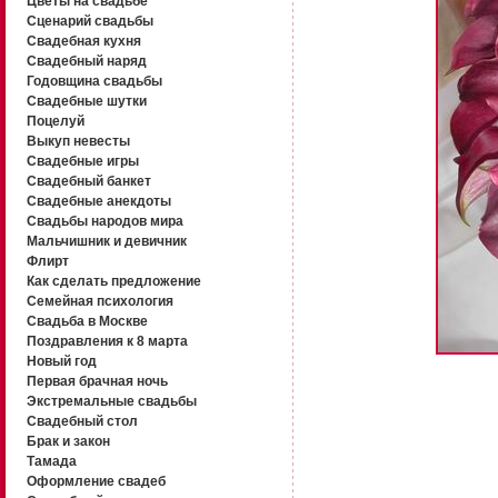
Цветы на свадьбе
Сценарий свадьбы
Свадебная кухня
Свадебный наряд
Годовщина свадьбы
Свадебные шутки
Поцелуй
Выкуп невесты
Свадебные игры
Свадебный банкет
Свадебные анекдоты
Свадьбы народов мира
Мальчишник и девичник
Флирт
Как сделать предложение
Семейная психология
Свадьба в Москве
Поздравления к 8 марта
Новый год
Первая брачная ночь
Экстремальные свадьбы
Свадебный стол
Брак и закон
Тамада
Оформление свадеб