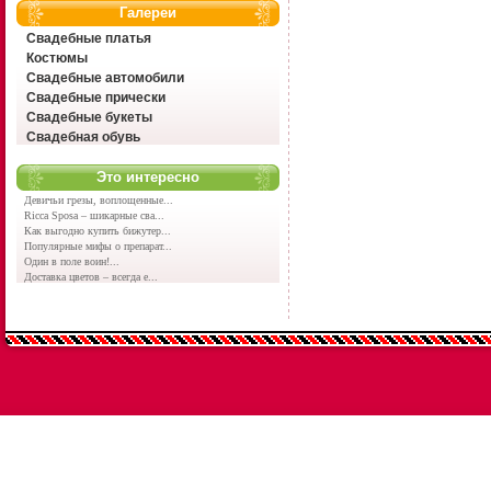
Галереи
Свадебные платья
Костюмы
Свадебные автомобили
Свадебные прически
Свадебные букеты
Свадебная обувь
Это интересно
Девичьи грезы, воплощенные...
Ricca Sposa – шикарные сва...
Как выгодно купить бижутер...
Популярные мифы о препарат...
Один в поле воин!...
Доставка цветов – всегда е...