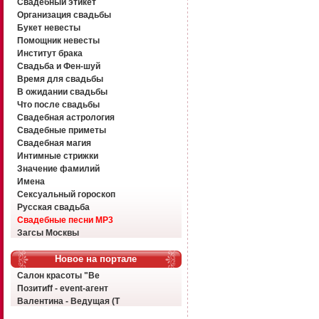
Свадебный этикет
Организация свадьбы
Букет невесты
Помощник невесты
Институт брака
Свадьба и Фен-шуй
Время для свадьбы
В ожидании свадьбы
Что после свадьбы
Свадебная астрология
Свадебные приметы
Свадебная магия
Интимные стрижки
Значение фамилий
Имена
Сексуальный гороскоп
Русская свадьба
Свадебные песни MP3
Загсы Москвы
Новое на портале
Салон красоты "Ве
Позитиff - event-агент
Валентина - Ведущая (Т