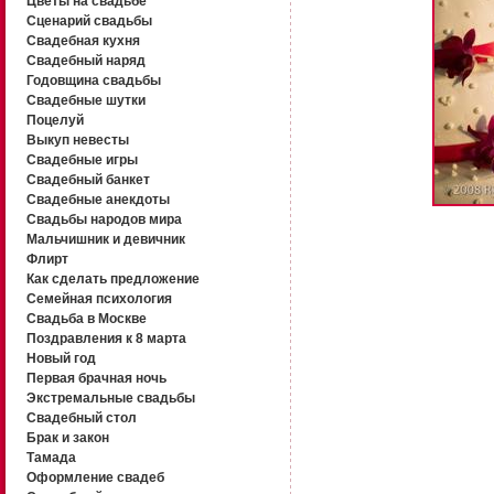
Цветы на свадьбе
Сценарий свадьбы
Свадебная кухня
Свадебный наряд
Годовщина свадьбы
Свадебные шутки
Поцелуй
Выкуп невесты
Свадебные игры
Свадебный банкет
Свадебные анекдоты
Свадьбы народов мира
Мальчишник и девичник
Флирт
Как сделать предложение
Семейная психология
Свадьба в Москве
Поздравления к 8 марта
Новый год
Первая брачная ночь
Экстремальные свадьбы
Свадебный стол
Брак и закон
Тамада
Оформление свадеб