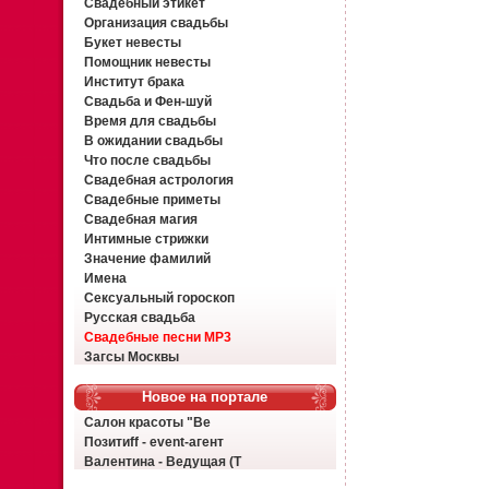
Свадебный этикет
Организация свадьбы
Букет невесты
Помощник невесты
Институт брака
Свадьба и Фен-шуй
Время для свадьбы
В ожидании свадьбы
Что после свадьбы
Свадебная астрология
Свадебные приметы
Свадебная магия
Интимные стрижки
Значение фамилий
Имена
Сексуальный гороскоп
Русская свадьба
Свадебные песни MP3
Загсы Москвы
Новое на портале
Салон красоты "Ве
Позитиff - event-агент
Валентина - Ведущая (Т