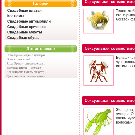
Сексуальная совместимо
Галереи
Свадебные платья
Телец люб
его скрыв
Костюмы
богатой фа
Свадебные автомобили
Свадебные прически
Свадебные букеты
Свадебная обувь
Сексуальная совместимо
Это интересно
Популярные мифы о препарат...
Большинст
Один в поле воин!...
чувственн
Ricca Sposa – шикарные сва...
интимных 
Доставка цветов – всегда е...
Как выгодно купить бижутер...
Девичьи грезы, воплощенные...
Сексуальная совместимо
Женщина, 
эмоции. О
очень чув
волосами.