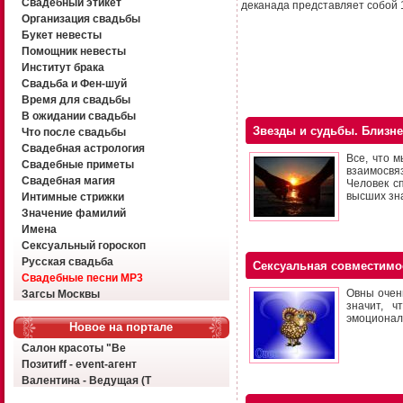
Свадебный этикет
деканада представляет собой 
Организация свадьбы
Букет невесты
Помощник невесты
Институт брака
Свадьба и Фен-шуй
Время для свадьбы
В ожидании свадьбы
Звезды и судьбы. Близн
Что после свадьбы
Свадебная астрология
Все, что м
Свадебные приметы
взаимосвяз
Свадебная магия
Человек с
высших зн
Интимные стрижки
Значение фамилий
Имена
Сексуальный гороскоп
Русская свадьба
Сексуальная совместимо
Свадебные песни MP3
Овны очен
Загсы Москвы
значит, ч
эмоциональ
Новое на портале
Салон красоты "Ве
Позитиff - event-агент
Валентина - Ведущая (Т