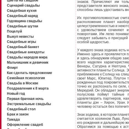
Цветы на свадьбе
знаков. Причисляют им тол
Сценарий свадьбы
представителя женского знака,
способны лишь удостаивать вн
Свадебная кухня
Свадебный наряд
Их противоположностью счита
Годовщина свадьбы
расположение планет наобор
целеустремленностью и некотор
Свадебные шутки
с удовольствием сочиняют 
Поцелуй
поворотами. Им легко понима
Выкуп невесты
следует забывать о присущей 
Свадебные игры
особой щедростью.
Свадебный банкет
У каждого знака зодиака есть 
Свадебные анекдоты
Именно здесь и проявляется 
Свадьбы народов мира
и здесь обнаружим общую зако
всего наделен характеристи
Мальчишник и девичник
Венеры, Сатурна и Нептуна. 
Флирт
активности планеты Солнца. Эт
Как сделать предложение
приближение к Солнцу на слиш
Семейная психология
свое! Марс, Юпитер, Плутон 
рожденных под покровительств
Свадьба в Москве
точно их распознать по силе
Поздравления к 8 марта
Меркурий. Он обладает энерги
Новый год
полуслова поймут тайные 
удовлетворить партнеров, на
Первая брачная ночь
планеты дэн – Хирон, Уран. 
Экстремальные свадьбы
человеку остаться без попечит
Свадебный стол
Брак и закон
Знак зодиака, в котором плане
считается хозяином Льва, Лун
Тамада
его рождения и дальнейшую жиз
Оформление свадеб
Обратимся за помощью к астр