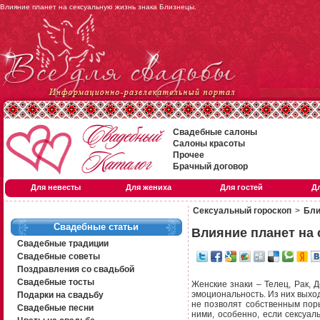
Влияние планет на сексуальную жизнь знака Близнецы.
Свадебные салоны
Салоны красоты
Прочее
Брачный договор
Для невесты
Для жениха
Для гостей
Д
Сексуальный гороскоп
>
Бли
Свадебные статьи
Влияние планет на
Свадебные традиции
Свадебные советы
Поздравления со свадьбой
Свадебные тосты
Женские знаки – Телец, Рак, 
эмоциональность. Из них вых
Подарки на свадьбу
не позволят собственным пор
Свадебные песни
ними, особенно, если сексуал