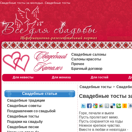
Свадебные тосты за молодых. Свадебные тосты
Свадебные салоны
Салоны красоты
Прочее
Брачный договор
Для невесты
Для жениха
Для гостей
Д
Свадебные тосты
>
Свадебн
Свадебные статьи
Свадебные тосты з
Свадебные традиции
Свадебные советы
Поздравления со свадьбой
Горе, печали и вьюги
Свадебные тосты
Пусть пролетают мимо.
Пусть сохранится на годы
Подарки на свадьбу
Нежное крепкое чувство.
Свадебные песни
Вместе в любви и невзгодах -