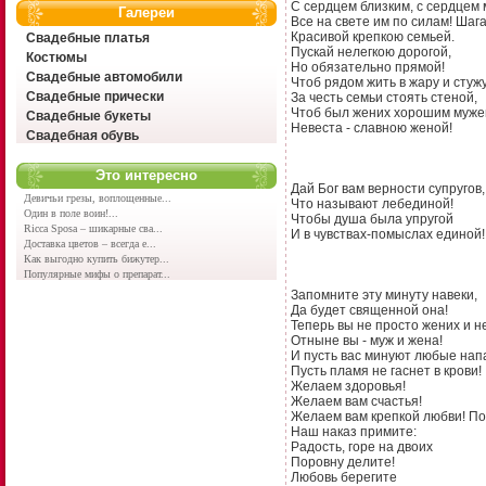
С сердцем близким, с сердцем
Галереи
Все на свете им по силам! Шага
Красивой крепкою семьей.
Свадебные платья
Пускай нелегкою дорогой,
Костюмы
Но обязательно прямой!
Свадебные автомобили
Чтоб рядом жить в жару и стужу
Свадебные прически
За честь семьи стоять стеной,
Чтоб был жених хорошим муже
Свадебные букеты
Невеста - славною женой!
Свадебная обувь
Это интересно
Дай Бог вам верности супругов,
Девичьи грезы, воплощенные...
Что называют лебединой!
Один в поле воин!...
Чтобы душа была упругой
Ricca Sposa – шикарные сва...
И в чувствах-помыслах единой!
Доставка цветов – всегда е...
Как выгодно купить бижутер...
Популярные мифы о препарат...
Запомните эту минуту навеки,
Да будет священной она!
Теперь вы не просто жених и н
Отныне вы - муж и жена!
И пусть вас минуют любые нап
Пусть пламя не гаснет в крови!
Желаем здоровья!
Желаем вам счастья!
Желаем вам крепкой любви! П
Наш наказ примите:
Радость, горе на двоих
Поровну делите!
Любовь берегите