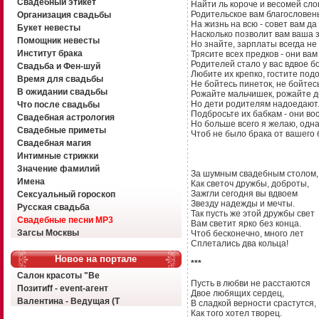
Свадебный этикет
Найти ль короче и весомей слов
Родительское вам благословенье
Организация свадьбы
На жизнь на всю - совет вам да
Букет невесты
Насколько позволит вам ваша 
Помощник невесты
Но знайте, зарплаты всегда не 
Институт брака
Трясите всех предков - они вам
Родителей стало у вас вдвое б
Свадьба и Фен-шуй
Любите их крепко, гостите под
Время для свадьбы
Не бойтесь пинеток, не бойтес
В ожидании свадьбы
Рожайте мальчишек, рожайте д
Но дети родителям надоедают
Что после свадьбы
Подбросьте их бабкам - они во
Свадебная астрология
Но больше всего я желаю, одна
Свадебные приметы
Чтоб не было брака от вашего 
Свадебная магия
Интимные стрижки
Значение фамилий
За шумным свадебным столом,
Имена
Как светоч дружбы, доброты,
Зажгли сегодня вы вдвоем
Сексуальный гороскоп
Звезду надежды и мечты.
Русская свадьба
Так пусть же этой дружбы свет
Свадебные песни MP3
Вам светит ярко без конца.
Загсы Москвы
Чтоб бесконечно, много лет
Сплетались два кольца!
Новое на портале
***
Салон красоты "Ве
Пусть в любви не расстаются
Позитиff - event-агент
Двое любящих сердец,
Валентина - Ведущая (Т
В сладкой верности срастутся,
Как того хотел творец.