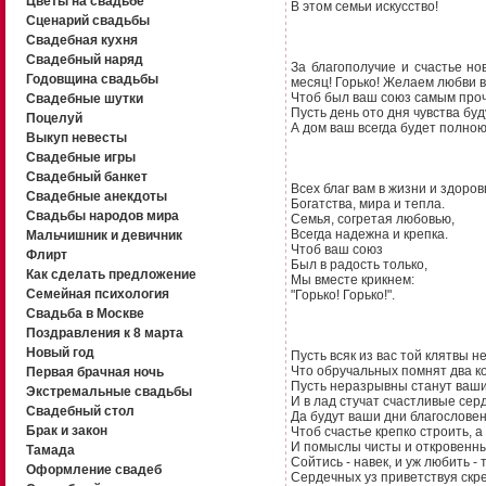
Цветы на свадьбе
В этом семьи искусство!
Сценарий свадьбы
Свадебная кухня
Свадебный наряд
За благополучие и счастье но
Годовщина свадьбы
месяц! Горько! Желаем любви 
Чтоб был ваш союз самым про
Свадебные шутки
Пусть день ото дня чувства буд
Поцелуй
А дом ваш всегда будет полно
Выкуп невесты
Свадебные игры
Свадебный банкет
Всех благ вам в жизни и здоров
Свадебные анекдоты
Богатства, мира и тепла.
Свадьбы народов мира
Семья, согретая любовью,
Всегда надежна и крепка.
Мальчишник и девичник
Чтоб ваш союз
Флирт
Был в радость только,
Как сделать предложение
Мы вместе крикнем:
Семейная психология
"Горько! Горько!".
Свадьба в Москве
Поздравления к 8 марта
Новый год
Пусть всяк из вас той клятвы н
Что обручальных помнят два к
Первая брачная ночь
Пусть неразрывны станут ваш
Экстремальные свадьбы
И в лад стучат счастливые сер
Свадебный стол
Да будут ваши дни благослове
Брак и закон
Чтоб счастье крепко строить, а 
И помыслы чисты и откровенны
Тамада
Сойтись - навек, и уж любить - 
Оформление свадеб
Сердечных уз приветствуя скр