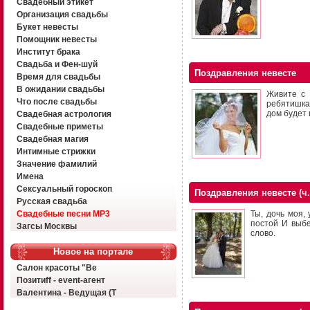
Свадебный этикет
Организация свадьбы
Букет невесты
Помощник невесты
Институт брака
Свадьба и Фен-шуй
Поздравления невесте
Время для свадьбы
В ожидании свадьбы
Живите с 
Что после свадьбы
ребятишкам
дом будет 
Свадебная астрология
Свадебные приметы
Свадебная магия
Интимные стрижки
Значение фамилий
Имена
Сексуальный гороскоп
Поздравления невесте (ч.
Русская свадьба
Свадебные песни MP3
Ты, дочь моя,
постой И выбе
Загсы Москвы
слово.
Новое на портале
Салон красоты "Ве
Позитиff - event-агент
Валентина - Ведущая (Т