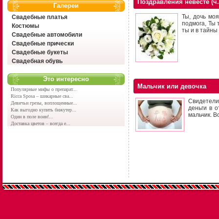
Поздравления невесте (ч.
Галереи
Ты, дочь моя
Свадебные платья
подмога, Ты
Костюмы
ты и в тайны
Свадебные автомобили
Свадебные прически
Свадебные букеты
Свадебная обувь
Это интересно
Мальчик или девочка
Популярные мифы о препарат...
Ricca Sposa – шикарные сва...
Свидетели
Девичьи грезы, воплощенные...
деньги в о
Как выгодно купить бижутер...
мальчик. В
Один в поле воин!...
Доставка цветов – всегда е...