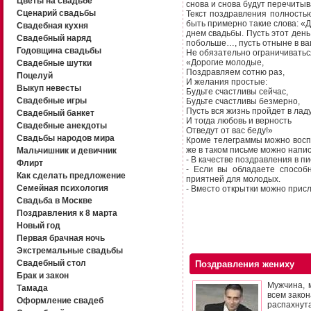
Цветы на свадьбе
снова и снова будут перечиты
Сценарий свадьбы
Текст поздравления полностью
быть примерно такие слова: «Д
Свадебная кухня
днем свадьбы. Пусть этот ден
Свадебный наряд
побольше…, пусть отныне в в
Годовщина свадьбы
Не обязательно ограничиваться
«Дорогие молодые,
Свадебные шутки
Поздравляем сотню раз,
Поцелуй
И желания простые:
Выкуп невесты
Будьте счастливы сейчас,
Свадебные игры
Будьте счастливы безмерно,
Пусть вся жизнь пройдет в ладу
Свадебный банкет
И тогда любовь и верность
Свадебные анекдоты
Отведут от вас беду!»
Свадьбы народов мира
Кроме телеграммы можно воспо
же в таком письме можно напис
Мальчишник и девичник
- В качестве поздравления в п
Флирт
- Если вы обладаете способн
Как сделать предложение
приятней для молодых.
Семейная психология
- Вместо открытки можно прис
Свадьба в Москве
Поздравления к 8 марта
Новый год
Первая брачная ночь
Экстремальные свадьбы
Свадебный стол
Поздравления жениху
Брак и закон
Мужчина, 
Тамада
всем закон
Оформление свадеб
распахнута