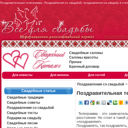
Поздравительная телеграмма. Поздравления со свадьбой, поздравления на свадьбу в сти
Свадебные салоны
Салоны красоты
Прочее
Брачный договор
Для невесты
Для жениха
Для гостей
Д
Поздравления со свадьбой
Свадебные статьи
Поздравительная т
Свадебные традиции
Свадебные советы
Поздравления со свадьбой
Свадебные тосты
Телеграмма - это замечател
расстоянии. Не стоит в такой
Подарки на свадьбу
«поздравляю!».
Свадебные песни
Поздравлять, так поздравлять, 