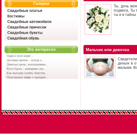
Галереи
Ты, дочь моя
подмога, Ты
Свадебные платья
ты и в тайны
Костюмы
Свадебные автомобили
Свадебные прически
Свадебные букеты
Свадебная обувь
Это интересно
Мальчик или девочка
Один в поле воин!...
Свидетели
Доставка цветов – всегда е...
деньги в о
Девичьи грезы, воплощенные...
мальчик. В
Ricca Sposa – шикарные сва...
Как выгодно купить бижутер...
Популярные мифы о препарат...