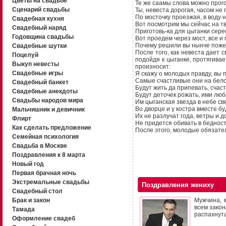
Цветы на свадьбе
Те же саамы слова можно прого
Сценарий свадьбы
Ты, невеста дорогая, часом не 
По мосточку проезжая, в воду н
Свадебная кухня
Вот посмотрим мы сейчас на тв
Свадебный наряд
Приготовь-ка для цыганки сере
Годовщина свадьбы
Вот проедем через мост, все и 
Почему решили вы нынче поже
Свадебные шутки
После того, как невеста дает с
Поцелуй
подойдя к цыганке, протягивае
Выкуп невесты
произносит:
Свадебные игры
Я скажу о молодых правду, вы п
Самые счастливые они на бело
Свадебный банкет
Будут жить да припевать, счас
Свадебные анекдоты
Будут деточек рожать, ими люб
Свадьбы народов мира
Им цыганская звезда в небе све
Во дворце и у костра вместе бу
Мальчишник и девичник
Их не разлучат года, ветры и д
Флирт
Не придется обивать в бедност
Как сделать предложение
После этого, молодые обязател
Семейная психология
Свадьба в Москве
Поздравления к 8 марта
Новый год
Первая брачная ночь
Экстремальные свадьбы
Поздравления жениху
Свадебный стол
Брак и закон
Мужчина, 
всем закон
Тамада
распахнута
Оформление свадеб