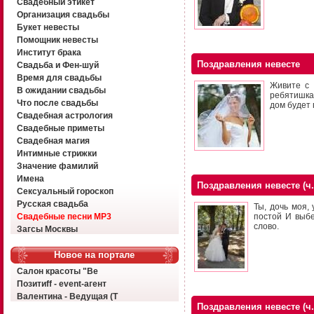
Свадебный этикет
Организация свадьбы
Букет невесты
Помощник невесты
Институт брака
Поздравления невесте
Свадьба и Фен-шуй
Время для свадьбы
Живите с 
В ожидании свадьбы
ребятишкам
Что после свадьбы
дом будет 
Свадебная астрология
Свадебные приметы
Свадебная магия
Интимные стрижки
Значение фамилий
Имена
Поздравления невесте (ч.
Сексуальный гороскоп
Русская свадьба
Ты, дочь моя,
Свадебные песни MP3
постой И выбе
слово.
Загсы Москвы
Новое на портале
Салон красоты "Ве
Позитиff - event-агент
Валентина - Ведущая (Т
Поздравления невесте (ч.