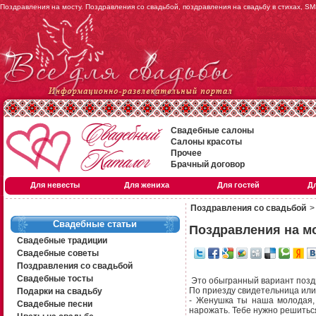
Поздравления на мосту. Поздравления со свадьбой, поздравления на свадьбу в стихах, S
Свадебные салоны
Салоны красоты
Прочее
Брачный договор
Для невесты
Для жениха
Для гостей
Д
Поздравления со свадьбой
Свадебные статьи
Поздравления на м
Свадебные традиции
Свадебные советы
Поздравления со свадьбой
Свадебные тосты
Это обыгранный вариант поздр
По приезду свидетельница или
Подарки на свадьбу
- Женушка ты наша молодая, 
Свадебные песни
нарожать. Тебе нужно решиться