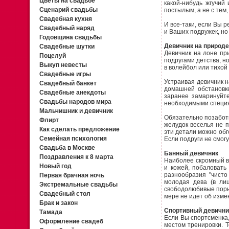
Цветы на свадьбе
какой-нибудь жгучий
Сценарий свадьбы
постылым, а не с тем
Свадебная кухня
И все-таки, если Вы р
Свадебный наряд
и Ваших подружек, но
Годовщина свадьбы
Девичник на природе
Свадебные шутки
Девичник на лоне пр
Поцелуй
подругами детства, н
Выкуп невесты
в волейбол или тихой
Свадебные игры
Устраивая девичник н
Свадебный банкет
домашней обстановке
Свадебные анекдоты
заранее замаринуйт
Свадьбы народов мира
необходимыми специ
Мальчишник и девичник
Обязательно позаботь
Флирт
желудок веселья не п
Как сделать предложение
эти детали можно обг
Семейная психология
Если подруги не смог
Свадьба в Москве
Банный девичник
Поздравления к 8 марта
Наиболее скромный ва
Новый год
и кожей, побаловать
разнообразия "чисто
Первая брачная ночь
молодая дева (в ли
Экстремальные свадьбы
свободолюбивые порыв
Свадебный стол
мере не идет об изме
Брак и закон
Спортивный девични
Тамада
Если Вы спортсменка,
Оформление свадеб
местом тренировки. Т