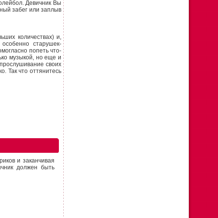
волейбол. Девичник Вы
ный забег или заплыв
ьших количествах) и,
а особенно старушек-
омогласно попеть что-
ько музыкой, но еще и
 прослушивание своих
о. Так что оттянитесь
риков и заканчивая
ичник должен быть