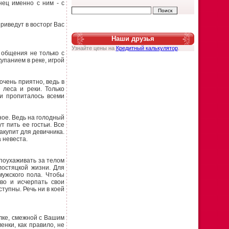
нец именно с ним - с
приведут в восторг Вас
Наши друзья
Узнайте цены на
Кредитный калькулятор
.
 общения не только с
упанием в реке, игрой
чень приятно, ведь в
 леса и реки. Только
и пропиталось всеми
ное. Ведь на голодный
т пить ее гостьи. Все
акупит для девичника.
 невеста.
 поухаживать за телом
лостяцкой жизни. Для
мужского пола. Чтобы
во и исчерпать свои
тупны. Речь ни в коей
алке, смежной с Вашим
енки, как правило, не