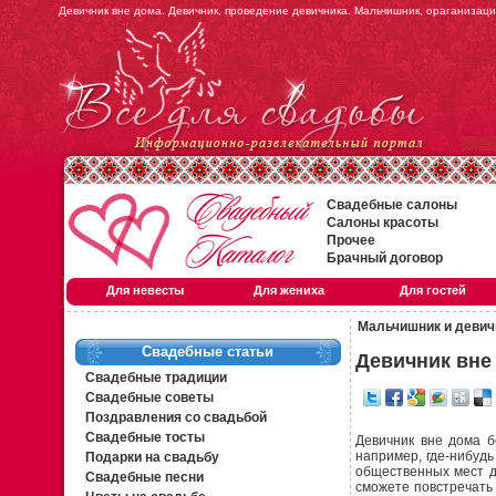
Девичник вне дома. Девичник, проведение девичника. Мальчишник, ораганизац
Свадебные салоны
Салоны красоты
Прочее
Брачный договор
Для невесты
Для жениха
Для гостей
Мальчишник и девич
Свадебные статьи
Девичник вне
Свадебные традиции
Свадебные советы
Поздравления со свадьбой
Свадебные тосты
Девичник вне дома б
например, где-нибудь
Подарки на свадьбу
общественных мест до
Свадебные песни
сможете повстречать 