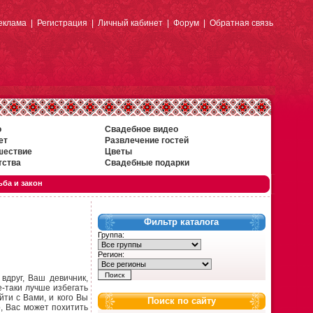
еклама
|
Регистрация
|
Личный кабинет
|
Форум
|
Обратная связь
о
Свадебное видео
ет
Развлечение гостей
шествие
Цветы
тства
Свадебные подарки
ба и закон
Фильтр каталога
Группа:
Регион:
вдруг, Ваш девичник,
е-таки лучше избегать
ти с Вами, и кого Вы
Поиск по сайту
о, Вас может похитить