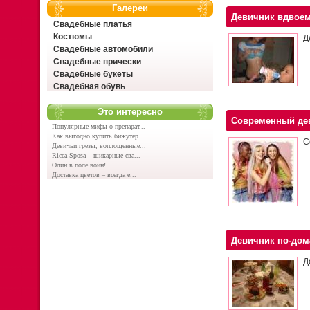
Галереи
Девичник вдвоем
Свадебные платья
Костюмы
Д
Свадебные автомобили
Свадебные прически
Свадебные букеты
Свадебная обувь
Это интересно
Современный де
Популярные мифы о препарат...
Как выгодно купить бижутер...
С
Девичьи грезы, воплощенные...
Ricca Sposa – шикарные сва...
Один в поле воин!...
Доставка цветов – всегда е...
Девичник по-до
Д