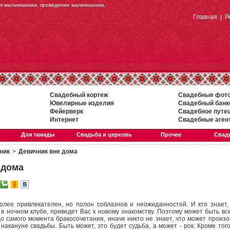
ия мальчишника, проведение мальчишника.
Главная
|
Р
Свадебный кортеж
Свадебные фот
Ювелирные изделия
Свадебный банк
Фейерверк
Свадебное путе
Интернет
Свадебные аген
Для тамады
Свадьба и церковь
Прочее
Свадь
ник
>
Девичник вне дома
 дома
олее привлекателен, но полон соблазнов и неожиданностей. И кто знает, 
 в ночном клубе, приведет Вас к новому знакомству. Поэтому может быть вс
 самого момента бракосочетания, иначе никто не знает, что может произой
накануне свадьбы. Быть может, это будет судьба, а может - рок. Кроме тог