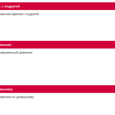
 с подругой
евичник вдвоем с подругой
вичник
овременный девичник
машнему
евичник по-домашнему