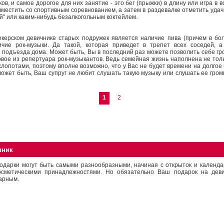
ов, и самое дорогое для них занятие - это бег (прыжки) в длину или игра в 
местить со спортивным соревнованием, а затем в раздевалке отметить удач
ой" или каким-нибудь безалкогольным коктейлем.
ерском девичнике старых подружек является наличие пива (причем в бол
ичие рок-музыки. Да такой, которая приведет в трепет всех соседей, 
 подъезда дома. Может быть, Вы в последний раз можете позволить себе гр
овое из репертуара рок-музыкантов. Ведь семейная жизнь наполнена не тол
лопотами, поэтому вполне возможно, что у Вас не будет времени на долгое
ожет быть, Ваш супруг не любит слушать такую музыку или слушать ее громк
1
2
чник
одарки могут быть самыми разнообразными, начиная с открыток и календа
осметическими принадлежностями. Но обязательно Ваш подарок на дев
арным.