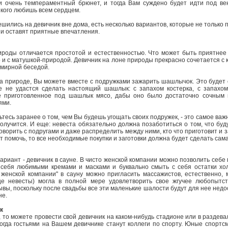
 и очень темпераментный брюнет, и тогда Вам суждено будет идти под ве
, кого любишь всем сердцем.
ешились на девичник вне дома, есть несколько вариантов, которые не только 
 и оставят приятные впечатления.
ироды отличается простотой и естественностью. Что может быть приятнее
о и с матушкой-природой. Девичник на лоне природы прекрасно сочетается с к
 мирной беседой.
а природе, Вы можете вместе с подружками зажарить шашлычок. Это будет о
 не удастся сделать настоящий шашлык: с запахом костерка, с запахом
е приготовленное под шашлык мясо, дабы оно было достаточно сочным 
ями.
тесь заранее о том, чем Вы будешь угощать своих подружек, - это самое важ
олучится. И еще: невеста обязательно должна позаботиться о том, что буду
оворить с подругами и даже распределить между ними, кто что приготовит и з
ут помочь, то все необходимые покупки и заготовки должна будет сделать сама
риант - девичник в сауне. В чисто женской компании можно позволить себе
 себя любимыми кремами и масками и буквально смыть с себя остатки хо
 женской компании" в сауну можно пригласить массажистов, естественно, 
це невесты) могла в полной мере удовлетворить свое жгучее любопытст
ы, поскольку после свадьбы все эти маленькие шалости будут для нее недос
не.
к
 то можете провести свой девичник на каком-нибудь стадионе или в раздев
огда гостьями на Вашем девичнике станут коллеги по спорту. Юные спортсм