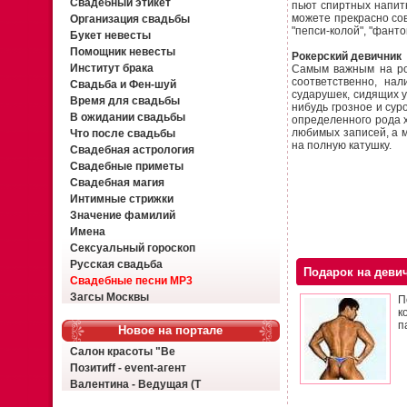
Свадебный этикет
пьют спиртных напитк
можете прекрасно сов
Организация свадьбы
"пепси-колой", "фант
Букет невесты
Помощник невесты
Рокерский девичник
Институт брака
Самым важным на рок
соответственно, нал
Свадьба и Фен-шуй
сударушек, сидящих у
Время для свадьбы
нибудь грозное и сур
В ожидании свадьбы
определенного рода х
любимых записей, а м
Что после свадьбы
на полную катушку.
Свадебная астрология
Свадебные приметы
Свадебная магия
Интимные стрижки
Значение фамилий
Имена
Сексуальный гороскоп
Русская свадьба
Подарок на деви
Свадебные песни MP3
Загсы Москвы
П
к
п
Новое на портале
Салон красоты "Ве
Позитиff - event-агент
Валентина - Ведущая (Т