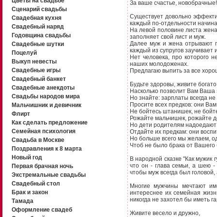
Цветы на свадьбе
За ваше счастье, новобрачные!
Сценарий свадьбы
Существует довольно эффектив
Свадебная кухня
каждый по-отдельности начина
Свадебный наряд
На левой половине листа жена п
Годовщина свадьбы
заполняет свой лист и муж.
Далее муж и жена отрывают п
Свадебные шутки
каждый из супругов заучивает 
Поцелуй
Нет человека, про которого н
Выкуп невесты
наших молодоженах.
Свадебные игры
Предлагаю выпить за все хорош
Свадебный банкет
Будьте здоровы, живите богато
Свадебные анекдоты
Насколько позволит Вам Ваша 
Свадьбы народов мира
Но знайте: зарплаты всегда не 
Просите всех предков: они Вам
Мальчишник и девичник
Не бойтесь штанишек, не бойт
Флирт
Рожайте мальчишек, рожайте д
Как сделать предложение
Но дети родителям надоедают 
Семейная психология
Отдайте их предкам: они воспи
Но больше всего мы желаем, о
Свадьба в Москве
Чтоб не было брака от Вашего 
Поздравления к 8 марта
Новый год
В народной сказке "Как мужик г
что он - глава семьи, а шею 
Первая брачная ночь
чтобы муж всегда был головой, 
Экстремальные свадьбы
Свадебный стол
Многие мужчины мечтают име
Брак и закон
интереснее их семейная жизн
никогда не захотел бы иметь га
Тамада
Оформление свадеб
Живите весело и дружно,