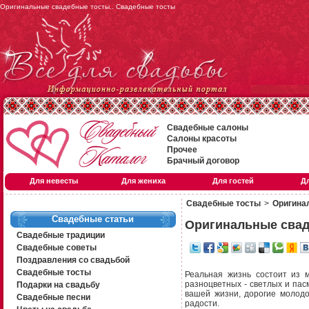
Оригинальные свадебные тосты.. Свадебные тосты
Свадебные салоны
Салоны красоты
Прочее
Брачный договор
Для невесты
Для жениха
Для гостей
Д
Свадебные тосты
>
Оригина
Свадебные статьи
Оригинальные свад
Свадебные традиции
Свадебные советы
Поздравления со свадьбой
Свадебные тосты
Реальная жизнь состоит из м
разноцветных - светлых и пасм
Подарки на свадьбу
вашей жизни, дорогие молодо
Свадебные песни
радости.