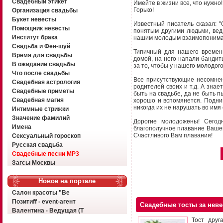
Свадебный этикет
Имейте в жизни все, что нужно!
Горько!
Организация свадьбы
Букет невесты
Известный писатель сказал: "
Помощник невесты
понятым другими людьми, вед
Институт брака
нашим молодым взаимопонимани
Свадьба и Фен-шуй
Типичный для нашего времен
Время для свадьбы
домой, на него напали бандит
В ожидании свадьбы
за то, чтобы у нашего молодого
Что после свадьбы
Все присутствующие несомнен
Свадебная астрология
родителей своих и т.д. А знае
Свадебные приметы
быть на свадьбе, да не быть п
Свадебная магия
хорошо и вспомянется. Подни
никогда их не нарушать во имя
Интимные стрижки
Значение фамилий
Дорогие молодожены! Сегод
Имена
благополучное плавание Вашег
Счастливого Вам плавания!
Сексуальный гороскоп
Русская свадьба
Свадебные песни MP3
Загсы Москвы
Новое на портале
Салон красоты "Ве
Позитиff - event-агент
Свадебные тосты за неве
Валентина - Ведущая (Т
Тост друг