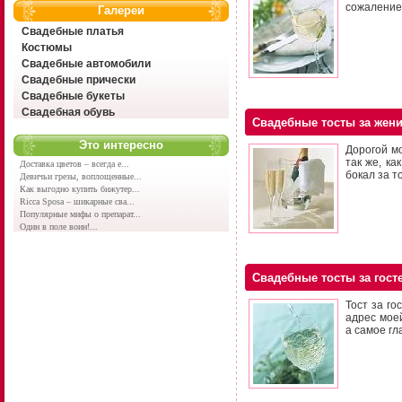
сожаление
Галереи
Свадебные платья
Костюмы
Свадебные автомобили
Свадебные прически
Свадебные букеты
Свадебная обувь
Свадебные тосты за жен
Это интересно
Дорогой м
так же, ка
Доставка цветов – всегда е...
бокал за т
Девичьи грезы, воплощенные...
Как выгодно купить бижутер...
Ricca Sposa – шикарные сва...
Популярные мифы о препарат...
Один в поле воин!...
Свадебные тосты за гост
Тост за го
адрес мое
а самое гл