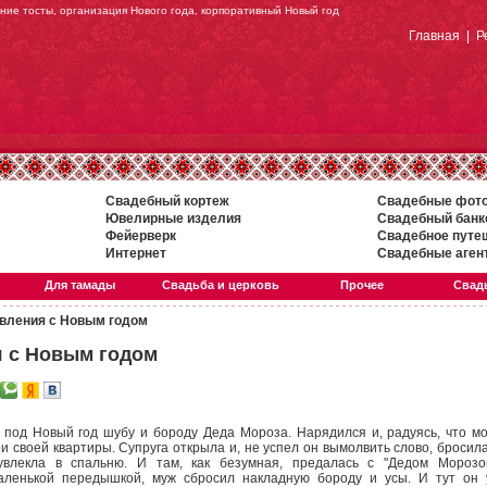
ние тосты, организация Нового года, корпоративный Новый год
Главная
|
Р
Свадебный кортеж
Свадебные фот
Ювелирные изделия
Свадебный банк
Фейерверк
Свадебное путе
Интернет
Свадебные аген
Для тамады
Свадьба и церковь
Прочее
Свадь
вления с Новым годом
 с Новым годом
 под Новый год шубу и бороду Деда Мороза. Нарядился и, радуясь, что м
ри своей квартиры. Супруга открыла и, не успел он вымолвить слово, бросил
увлекла в спальню. И там, как безумная, предалась с "Дедом Морозо
аленькой передышкой, муж сбросил накладную бороду и усы. И тут он 