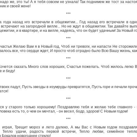
 надо же, это ты! А я тебя совсем не узнала! Так поднимем же тост за наст
ник и своей жене!
***
а года назад нго встречали в общежитии... Год назад его встречали в одн
о встречают на загородной вилле... Но не ждут в общежитии. Так давайте вып
щежитии, и в квартире, и на вилле, надеясь, что он будет удачным! За Новый г
***
счастья Желаю Вам я в Новый год, Чтоб ни тревоги, ни напасти Не сторожили
алось все, что сердце ждет, И просто чтоб отрадно было Всю Вашу жизнь, как 
***
 Хочется сказать Много слов хороших, Счастья пожелать. Чтоб жилось легко
 и беду!
***
 твоих падут, Пусть звезды в изумруды превратятся, Пусть горе и печали проч
атся!
***
тся у старого только хорошему! Поздравляю тебя и желаю тебе главного -
ловека есть то, о чем он мечтал, - он весел, бодр, здоров! С Новым годом!
***
 играя, Трещит мороз и лето далеко, А мы Вас с Новым годом поздравл
 Тепло удачи, радость первой встречи, Тепло любви, семейное тепл
 Бокалов новогоднее стекло!