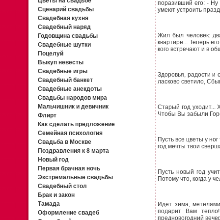
Цветы на свадьбе
поразивший его: - Ну
Сценарий свадьбы
умеют устроить празд
Свадебная кухня
Свадебный наряд
Жил был человек: дв
Годовщина свадьбы
квартире... Теперь ег
Свадебные шутки
кого встречают и в об
Поцелуй
Выкуп невесты
Свадебные игры
Здоровья, радости и 
Свадебный банкет
ласково светило, Сбыв
Свадебные анекдоты
Свадьбы народов мира
Мальчишник и девичник
Старый год уходит...
Чтобы Вы забыли Горе
Флирт
Как сделать предложение
Семейная психология
Пусть все цветы у ног
Свадьба в Москве
год мечты твои сверш
Поздравления к 8 марта
Новый год
Первая брачная ночь
Пусть новый год учи
Экстремальные свадьбы
Потому что, когда у че
Свадебный стол
Брак и закон
Тамада
Идет зима, метелями
подарит Вам тепло!
Оформление свадеб
предновогодний вечер