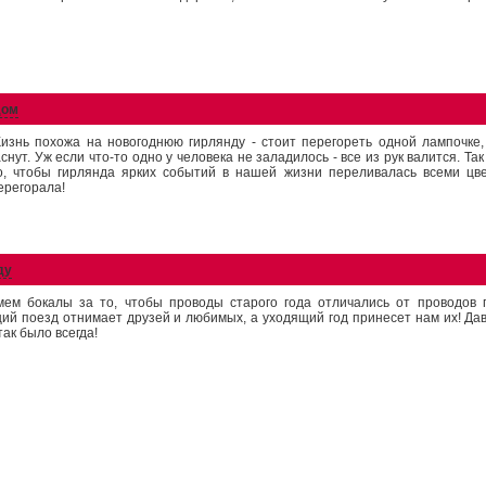
дом
изнь похожа на новогоднюю гирлянду - стоит перегореть одной лампочке,
аснут. Уж если что-то одно у человека не заладилось - все из рук валится. Та
о, чтобы гирлянда ярких событий в нашей жизни переливалась всеми цве
ерегорала!
ду
ем бокалы за то, чтобы проводы старого года отличались от проводов п
ий поезд отнимает друзей и любимых, а уходящий год принесет нам их! Дав
так было всегда!