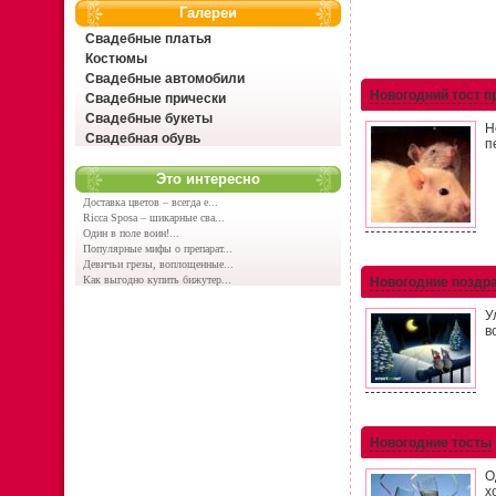
Галереи
Свадебные платья
Костюмы
Свадебные автомобили
Новогодний тост п
Свадебные прически
Свадебные букеты
Н
Свадебная обувь
п
Это интересно
Доставка цветов – всегда е...
Ricca Sposa – шикарные сва...
Один в поле воин!...
Популярные мифы о препарат...
Девичьи грезы, воплощенные...
Как выгодно купить бижутер...
Новогодние поздр
У
в
Новогодние тосты
О
х