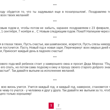
***
оду сбудется то, что ты задумывал еще в позапрошлом!.. Поздравляю т
всех твоих желаний!
***
овым годом и, чтобы потом не забыть, заранее поздравляем с 23 февраля, 
1 сентября, 7 ноября и... С Новым следующим годом. Пока!!! Напишем через г
***
 в глазах твоих, Пусть счастье, как шампанское, искрится, Пусть слезы никогд
не постучится. Пусть Новый год и новая заря, Перечеркнут всех хмурых дней 
ья, Приносит каждый день в ладонях счастье!
***
ового года мой ребенок стоит у замерзшего окна и просит Деда Мороза: "Под
его спать, но потом сама подхожу к окну и прошу своего старого доброго зна
частье!". Так давайте выпьем за исполнение желаний.
***
 всю жизнь учится. Учится каждый год, и каждый год, наверное, становится ч
е чему-то учатся - у человека и друг у друга. Так давайте же выпьем за то, 
щего только хорошему!
1
2