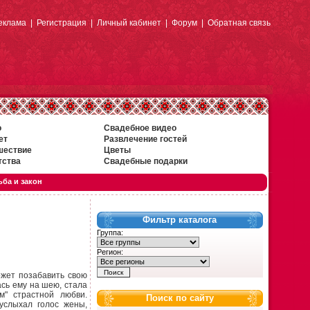
еклама
|
Регистрация
|
Личный кабинет
|
Форум
|
Обратная связь
о
Свадебное видео
ет
Развлечение гостей
шествие
Цветы
тства
Свадебные подарки
ба и закон
Фильтр каталога
Группа:
Регион:
ожет позабавить свою
ась ему на шею, стала
м" страстной любви.
Поиск по сайту
услыхал голос жены,