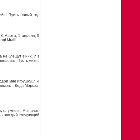
ебя! Пусть новый год
8 Марта, 1 апреля, 9
од! Мы!!!
а не блещут в них, И в
ненастье, Пусть жизнь
ари мне игрушку!.." Я
комого - Деда Мороза:
уть умнее... А значит,
чтобы каждый следующий