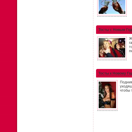
Тосты с Новым Го
Ж
г
т
п
Тосты к Новому Го
Подним
уходящ
чтобы 