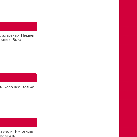
х животных. Первой
спине Быка....
ам хорошее только
стучали. Им открыл
ночевать.