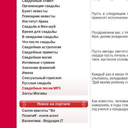
Свадебный этикет
Организация свадьбы
Букет невесты
Пусть в следующем г
Помощник невесты
принесет исполнение 
Институт брака
Свадьба и Фен-шуй
Время для свадьбы
Поздравляем вас с Н
Мая, днями рождения, 
В ожидании свадьбы
Что после свадьбы
Свадебная астрология
Пусть звезды светятся
Свадебные приметы
сердце пусть печаль 
Свадебная магия
твоя, как песня солов
Интимные стрижки
Значение фамилий
Имена
Каждый раз в канун Н
Сексуальный гороскоп
улыбаюсь, укладываю 
"Дай моему ребенку с
Русская свадьба
Свадебные песни MP3
Загсы Москвы
Как известно, человек
Новое на портале
наверняка, и годы тож
год учился у предыду
Салон красоты "Ве
Позитиff - event-агент
Валентина - Ведущая (Т