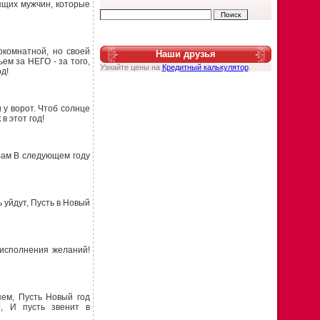
оящих мужчин, которые
окомнатной, но своей
Наши друзья
ьем за НЕГО - за того,
Узнайте цены на
Кредитный калькулятор
.
од!
 у ворот. Чтоб солнце
в этот год!
 Вам В следующем году
ь уйдут, Пусть в Новый
 исполнения желаний!
яем, Пусть Новый год
о, И пусть звенит в