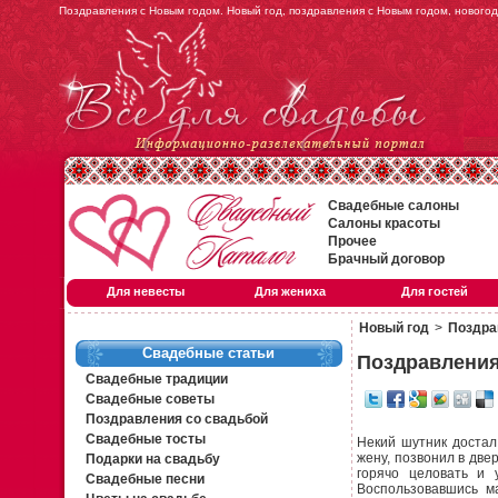
Поздравления с Новым годом. Новый год, поздравления с Новым годом, новогод
Свадебные салоны
Салоны красоты
Прочее
Брачный договор
Для невесты
Для жениха
Для гостей
Новый год
>
Поздра
Свадебные статьи
Поздравления
Свадебные традиции
Свадебные советы
Поздравления со свадьбой
Свадебные тосты
Некий шутник достал
жену, позвонил в две
Подарки на свадьбу
горячо целовать и 
Свадебные песни
Воспользовавшись м