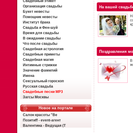
Свадебный этикет
Организация свадьбы
На вашей свадьб
Букет невесты
Н
Помощник невесты
с
Институт брака
к
Свадьба и Фен-шуй
Время для свадьбы
В ожидании свадьбы
Что после свадьбы
Свадебная астрология
Поздравления мо
Свадебные приметы
Свадебная магия
В
ж
Интимные стрижки
Значение фамилий
Имена
Сексуальный гороскоп
Русская свадьба
Свадебные песни MP3
Загсы Москвы
Новое на портале
Салон красоты "Ве
Позитиff - event-агент
Валентина - Ведущая (Т