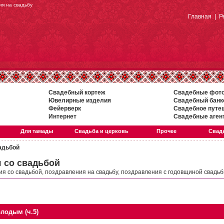
ия на свадьбу
Главная
|
Р
Свадебный кортеж
Свадебные фот
Ювелирные изделия
Свадебный банк
Фейерверк
Свадебное путе
Интернет
Свадебные аген
Для тамады
Свадьба и церковь
Прочее
Свадь
адьбой
 со свадьбой
я со свадьбой, поздравления на свадьбу, поздравления с годовщиной свадьб
лодым (ч.5)