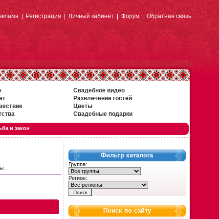
еклама
|
Регистрация
|
Личный кабинет
|
Форум
|
Обратная связь
о
Свадебное видео
ет
Развлечение гостей
шествие
Цветы
тства
Свадебные подарки
ба и закон
Фильтр каталога
Группа:
ы.
Регион:
Поиск по сайту