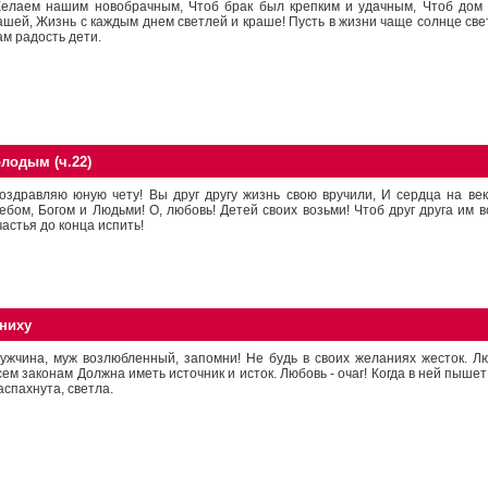
елаем нашим новобрачным, Чтоб брак был крепким и удачным, Чтоб дом 
ашей, Жизнь с каждым днем светлей и краше! Пусть в жизни чаще солнце све
ам радость дети.
лодым (ч.22)
оздравляю юную чету! Вы друг другу жизнь свою вручили, И сердца на ве
ебом, Богом и Людьми! О, любовь! Детей своих возьми! Чтоб друг друга им 
частья до конца испить!
ниху
ужчина, муж возлюбленный, запомни! Hе будь в своих желаниях жесток. Люб
сем законам Должна иметь источник и исток. Любовь - очаг! Когда в ней пыше
аспахнута, светла.