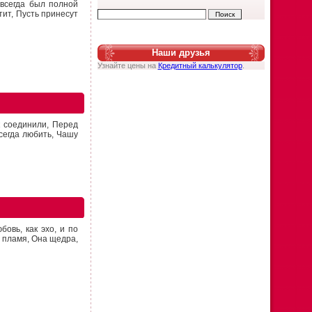
всегда был полной
тит, Пусть принесут
Наши друзья
Узнайте цены на
Кредитный калькулятор
.
к соединили, Перед
всегда любить, Чашу
овь, как эхо, и по
т пламя, Она щедра,