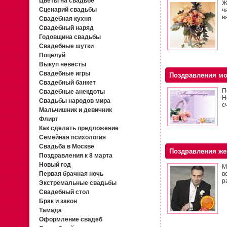
Цветы на свадьбе
Ж
Сценарий свадьбы
ч
в
Свадебная кухня
Свадебный наряд
Годовщина свадьбы
Свадебные шутки
Поцелуй
Выкуп невесты
Свадебные игры
Поздравления мо
Свадебный банкет
П
Свадебные анекдоты
Н
Свадьбы народов мира
с
Мальчишник и девичник
Флирт
Как сделать предложение
Семейная психология
Свадьба в Москве
Поздравления же
Поздравления к 8 марта
Новый год
М
Первая брачная ночь
в
р
Экстремальные свадьбы
Свадебный стол
Брак и закон
Тамада
Оформление свадеб