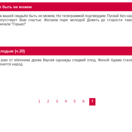
е быть не можем
а вашей свадьбе быть не можем, Но телеграммой подтвердим: Пускай без наш
опутствует Вам счастье. Желаем паре молодой Дожить до старости тако
ричали "Горько!"
лодым (ч.20)
 раю от яблонева древа Вкусив однажды сладкий плод, Женой Адама стала
енится народ.
1
2
3
4
5
6
7