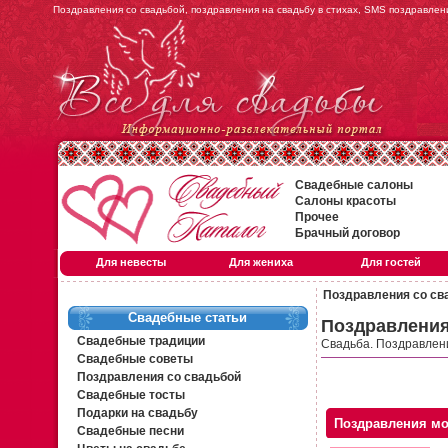
Поздравления со свадьбой, поздравления на свадьбу в стихах, SMS поздравлен
Свадебные салоны
Салоны красоты
Прочее
Брачный договор
Для невесты
Для жениха
Для гостей
Поздравления со св
Свадебные статьи
Поздравления
Свадебные традиции
Свадьба. Поздравлени
Свадебные советы
Поздравления со свадьбой
Свадебные тосты
Подарки на свадьбу
Поздравления мо
Свадебные песни