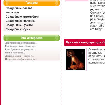
Галереи
использо
энергетиче
Свадебные платья
рядом с 
Костюмы
Согласитес
несколько
Свадебные автомобили
разновидн
Свадебные прически
для того,
Свадебные букеты
защитой о
его в круг
Свадебная обувь
Это интересно
Лунный календарь для Л
Девичьи грезы, воплощенные...
Как выгодно купить бижутер...
Лунный кале
Ricca Sposa – шикарные сва...
прогнозы, 
Один в поле воин!...
опасности 
Доставка цветов – всегда е...
спланирова
Популярные мифы о препарат...
важные пост