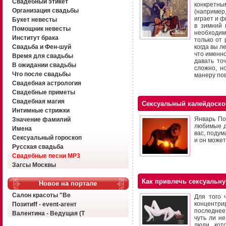
Свадебный этикет
конкретны
Организация свадьбы
(например,
играет и ф
Букет невесты
в зимний 
Помощник невесты
необходим
Институт брака
только от 
Свадьба и Фен-шуй
когда вы л
что именно
Время для свадьбы
давать то
В ожидании свадьбы
сложно, н
Что после свадьбы
манеру пов
Свадебная астрология
Свадебные приметы
Свадебная магия
Сексуальный калейдоско
Интимные стрижки
Январь По
Значение фамилий
любимые д
Имена
вас, подум
Сексуальный гороскоп
и он может
Русская свадьба
Свадебные песни MP3
Загсы Москвы
Как привлечь сексуальн
Новое на портале
Салон красоты "Ве
Для того 
концентри
Позитиff - event-агент
последнее
Валентина - Ведущая (Т
чуть ли не
люди, кот