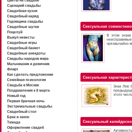
Цветы на свадьбе
Сценарий свадьбы
Свадебная кухня
Свадебный наряд
Годовщина свадьбы
Сексуальная совместимо
Свадебные шутки
Поцелуй
В этом знаке
Выкуп невесты
неисправимые
Свадебные игры
чрезвычайно м
Свадебный банкет
Свадебные анекдоты
Свадьбы народов мира
Мальчишник и девичник
Флирт
Как сделать предложение
Сексуальная характерист
Семейная психология
Свадьба в Москве
Знак Лев 
Поздравления к 8 марта
предыдущег
этого числ
Новый год
Первая брачная ночь
Экстремальные свадьбы
Свадебный стол
Брак и закон
Сексуальный калейдоско
Тамада
Оформление свадеб
Активность