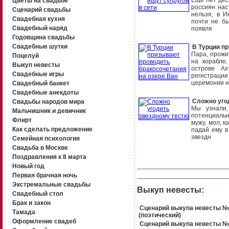
Цветы на свадьбе
россиян нас
Сценарий свадьбы
нельзя, в 
Свадебная кухня
почти не бы
Свадебный наряд
появля
Годовщина свадьбы
Свадебные шутки
В Турции п
Пара, прожи
Поцелуй
на корабле
Выкуп невесты
острове Ах
Свадебные игры
регистраци
церемонии н
Свадебный банкет
Свадебные анекдоты
Сложно уго
Свадьбы народов мира
Мы узнали
Мальчишник и девичник
потенциальн
Флирт
мужу, мол, к
Как сделать предложение
падай ему в
звездн
Семейная психология
Свадьба в Москве
Поздравления к 8 марта
Новый год
Первая брачная ночь
Экстремальные свадьбы
Выкуп невесты:
Свадебный стол
Брак и закон
Сценарий выкупа невесты №
Тамада
(поэтический)
Оформление свадеб
Сценарий выкупа невесты №