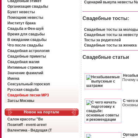
Свадебный этикет
Сценарий выкупа невесты №
Организация свадьбы
Букет невесты
Помощник невесты
Свадебные тосты:
Институт брака
Свадьба и Фен-шуй
Свадебные тосты за молод
Время для свадьбы
Свадебные тосты за невесту
В ожидании свадьбы
Тосты за родителей
Свадебные тосты за жениха
Что после свадьбы
Свадебная астрология
Свадебные приметы
Свадебные статьи
Свадебная магия
Интимные стрижки
Значение фамилий
Незабы
Имена
Почему 
Сексуальный гороскоп
Русская свадьба
Свадебные песни MP3
Загсы Москвы
С чего 
Основные
Новое на портале
Салон красоты "Ве
Позитиff - event-агент
Валентина - Ведущая (Т
Ортодон