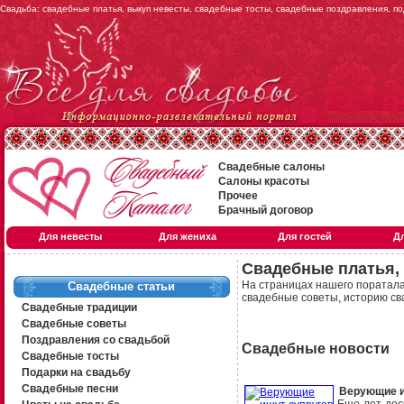
Свадьба: свадебные платья, выкуп невесты, свадебные тосты, свадебные поздравления, по
Свадебные салоны
Салоны красоты
Прочее
Брачный договор
Для невесты
Для жениха
Для гостей
Д
Свадебные платья,
На страницах нашего поратал
Свадебные статьи
свадебные советы
,
историю св
Свадебные традиции
Свадебные советы
Поздравления со свадьбой
Свадебные новости
Свадебные тосты
Подарки на свадьбу
Свадебные песни
Верующие и
Еще лет дес