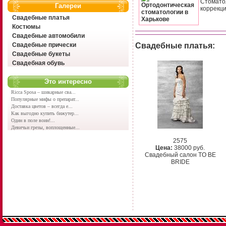
Стомато
Галереи
коррекци
Свадебные платья
Костюмы
Свадебные автомобили
Свадебные прически
Свадебные платья:
Свадебные букеты
Свадебная обувь
Это интересно
Ricca Sposa – шикарные сва...
Популярные мифы о препарат...
Доставка цветов – всегда е...
Как выгодно купить бижутер...
Один в поле воин!...
Девичьи грезы, воплощенные...
2575
Цена:
38000 руб.
Свадебный салон TO BE
BRIDE