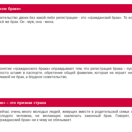
ком браке»
ительство двоих без какой-либо регистрации - это «гражданский брак». То е
всё же брак. Он - муж, она - жена.
онятие «гражданского брака» оправдывают тем, что регистрация брака – пу
росто штамп в паспорте, обретение общей фамилии, которая не играет ни
икакой не брак, а блудное сожительство.
к» – это признак страха
ейчас очень много молодых людей, живущих вместе в родительской семье 
олодого человека, не желающих заключать законный брак. Говорят, 
гражданский брак» ни к чему не обязывает.