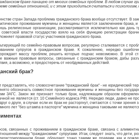
ражданском браке панацею от многих семейных проблем. В любом случае гр
теме семейных отношений, и с этим приходиться считаться и психологам, и
инстве стран Запада проблема гражданского брака вообще отсутствует. В за
актическое проживание мужчины и женщины является заключением брака, и 
ишь религиозные организации, рассматривается исключительно как дань 
 советской власти государство взяло на себя функцию регистрации брач
ложняет правовой статус участников гражданского брака.
льтирующий по семейно-правовым вопросам, регулярно сталкивается с пробл
ванием супругов в гражданском браке. К сожалению, нередко ошибоч
порождает массу проблем, решить которые подчас невозможно. В этой с
е важные правовые вопросы, связанные с гражданским браком, дабы разъ
вия, а возможно, и предостеречь от необдуманных действий.
данский брак?
т представлять, что словосочетание "гражданский брак" - не юридический тер
инято обозначать совместное проживание мужчины и женщины без государ
ми ЗАГС. Закон же признает только брак, надлежащим образом оформлен
ной не является (ст. 10 Семейного кодекса РФ). Нередко люди, давно не п
руг о друге, в случае если их брак не расторгнут, считаются с точки зрения
 много лет "без штампа в паспорте" мужчина и женщина таковыми не являютс
лиментах
сов, связанных с проживанием в гражданском браке, связана с алимент
ношений между "гражданскими" супругами. Итак, следует знать, что дети, 
регистрированном браке, обладают точно такими же правами, как и рож