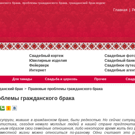
нского брака, проблемы гражданского брака, гражданский брак кодекс
Главная
|
Р
Свадебный кортеж
Свадебные фот
Ювелирные изделия
Свадебный банк
Фейерверк
Свадебное путе
Интернет
Свадебные аген
Для тамады
Свадьба и церковь
Прочее
Свадь
данский брак
>
Правовые проблемы гражданского брака
блемы гражданского брака
супруги, жившие в гражданском браке, были редкостью. Но сейчас ситуац
атистика, сегодня немало молодых людей в нашей стране предпочит
ым образом свои семейные отношения, либо некоторое время жить без р
вместной жизни можно относиться по-разному. Одни считают это ра