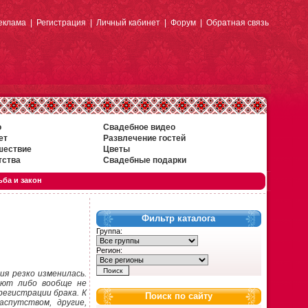
еклама
|
Регистрация
|
Личный кабинет
|
Форум
|
Обратная связь
о
Свадебное видео
ет
Развлечение гостей
шествие
Цветы
тства
Свадебные подарки
ба и закон
Фильтр каталога
Группа:
Регион:
ия резко изменилась.
ают либо вообще не
егистрации брака. К
Поиск по сайту
спутством, другие,