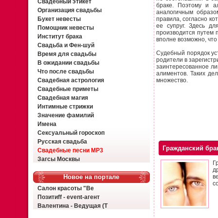
Свадебный этикет
браке. Поэтому и а
Организация свадьбы
аналогичным образом
Букет невесты
правила, согласно ко
ее супруг. Здесь д
Помощник невесты
производится путем п
Институт брака
вполне возможно, что
Свадьба и Фен-шуй
Судебный порядок уст
Время для свадьбы
родители в зарегистр
В ожидании свадьбы
заинтересованное ли
Что после свадьбы
алиментов. Таких дел
Свадебная астрология
множество.
Свадебные приметы
Свадебная магия
Интимные стрижки
Значение фамилий
Имена
Сексуальный гороскоп
Русская свадьба
Гражданский бра
Свадебные песни MP3
Загсы Москвы
Г
д
Новое на портале
в
с
Салон красоты "Ве
Позитиff - event-агент
Валентина - Ведущая (Т