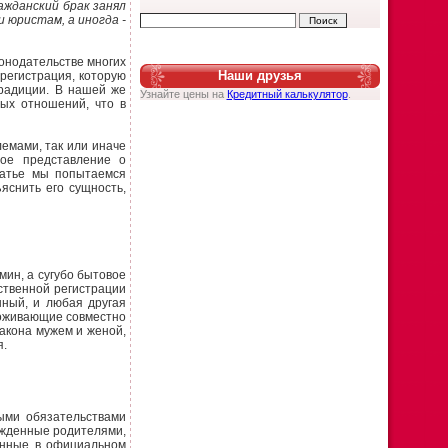
ажданский брак занял
 юристам, а иногда -
конодательстве многих
Наши друзья
регистрация, которую
традиции. В нашей же
Узнайте цены на
Кредитный калькулятор
.
ных отношений, что в
емами, так или иначе
ное представление о
татье мы попытаемся
яснить его сущность,
мин, а сугубо бытовое
ственной регистрации
ный, и любая другая
роживающие совместно
 закона мужем и женой,
я.
ными обязательствами
рожденные родителями,
денные в официальном