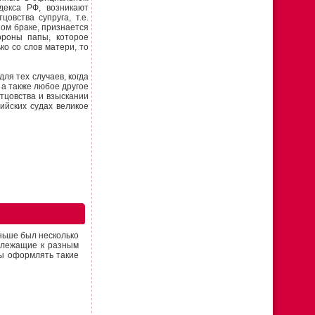
декса РФ, возникают
овства супруга, т.е.
ом браке, признается
ороны папы, которое
ко со слов матери, то
ля тех случаев, когда
 а также любое другое
тцовства и взыскании
сийских судах великое
аньше был несколько
адлежащие к разным
обы оформлять такие