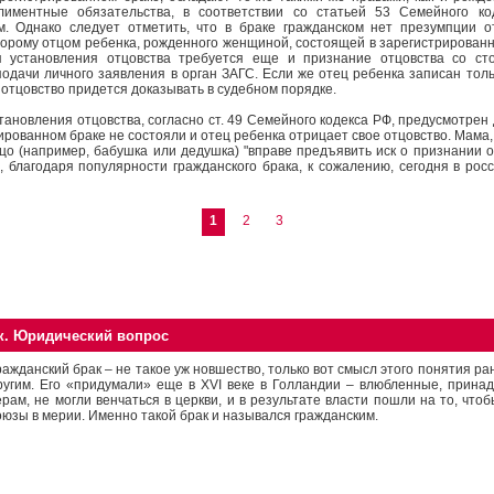
лиментные обязательства, в соответствии со статьей 53 Семейного ко
. Однако следует отметить, что в браке гражданском нет презумпции отц
торому отцом ребенка, рожденного женщиной, состоящей в зарегистрированн
ля установления отцовства требуется еще и признание отцовства со ст
одачи личного заявления в орган ЗАГС. Если же отец ребенка записан толь
 отцовство придется доказывать в судебном порядке.
ановления отцовства, согласно ст. 49 Семейного кодекса РФ, предусмотрен д
ированном браке не состояли и отец ребенка отрицает свое отцовство. Мама,
цо (например, бабушка или дедушка) "вправе предъявить иск о признании о
, благодаря популярности гражданского брака, к сожалению, сегодня в рос
1
2
3
к. Юридический вопрос
ражданский брак – не такое уж новшество, только вот смысл этого понятия р
ругим. Его «придумали» еще в XVI веке в Голландии – влюбленные, прин
ерам, не могли венчаться в церкви, и в результате власти пошли на то, чт
оюзы в мерии. Именно такой брак и назывался гражданским.