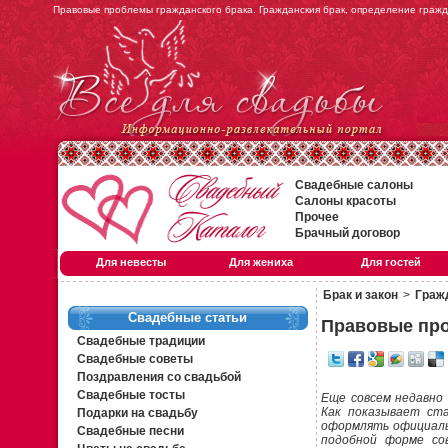
Правовые проблемы гражданского брака. Гражданския брак, определение гражда
Свадебные салоны
Салоны красоты
Прочее
Брачный договор
Для невесты
Для жениха
Для гостей
Брак и закон
>
Граж
Свадебные статьи
Правовые про
Свадебные традиции
Свадебные советы
Поздравления со свадьбой
Свадебные тосты
Еще совсем недавно 
Как показывает ст
Подарки на свадьбу
оформлять официальн
Свадебные песни
подобной форме со