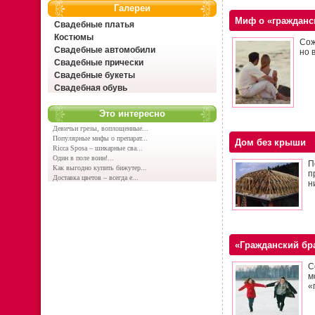
Галереи
Миф о «гражданс
Свадебные платья
Костюмы
Сож
Свадебные автомобили
но 
Свадебные прически
Свадебные букеты
Свадебная обувь
Это интересно
Девичьи грезы, воплощенные...
Популярные мифы о препарат...
Дом без крыши
Ricca Sposa – шикарные сва...
Один в поле воин!...
П
Как выгодно купить бижутер...
п
Доставка цветов – всегда е...
н
«Гражданский бра
С
м
«