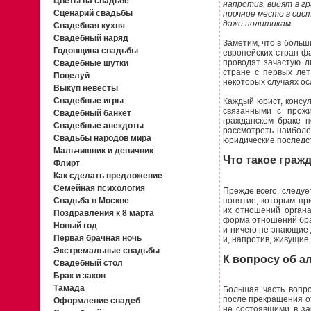
Цветы на свадьбе
напротив, видят в г
Сценарий свадьбы
прочное место в сис
даже политикам.
Свадебная кухня
Свадебный наряд
Заметим, что в больш
Годовщина свадьбы
европейских стран ф
проводят зачастую л
Свадебные шутки
стране с первых лет
Поцелуй
некоторых случаях ос
Выкуп невесты
Свадебные игры
Каждый юрист, консу
связанными с прожи
Свадебный банкет
гражданском браке 
Свадебные анекдоты
рассмотреть наиболе
Свадьбы народов мира
юридические последст
Мальчишник и девичник
Что такое граж
Флирт
Как сделать предложение
Семейная психология
Прежде всего, следуе
понятие, которым пр
Свадьба в Москве
их отношений органа
Поздравления к 8 марта
форма отношений брач
Новый год
и ничего не знающие д
Первая брачная ночь
и, напротив, живущие
Экстремальные свадьбы
К вопросу об а
Свадебный стол
Брак и закон
Тамада
Большая часть вопро
после прекращения от
Оформление свадеб
не состоявшими в за