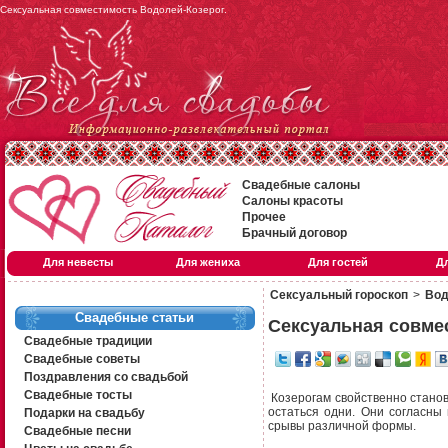
Сексуальная совместимость Водолей-Козерог.
Свадебные салоны
Салоны красоты
Прочее
Брачный договор
Для невесты
Для жениха
Для гостей
Д
Сексуальный гороскоп
>
Вод
Свадебные статьи
Сексуальная совме
Свадебные традиции
Свадебные советы
Поздравления со свадьбой
Свадебные тосты
Козерогам свойственно станови
остаться одни. Они согласны
Подарки на свадьбу
срывы различной формы.
Свадебные песни