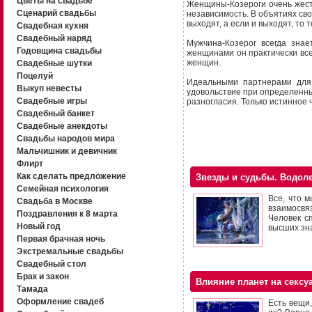
Цветы на свадьбе
Женщины-Козероги очень жест
Сценарий свадьбы
независимость. В объятиях св
выходят, а если и выходят, то
Свадебная кухня
Свадебный наряд
Мужчина-Козерог всегда знае
Годовщина свадьбы
женщинами он практически всег
женщин.
Свадебные шутки
Поцелуй
Идеальными партнерами для 
Выкуп невесты
удовольствие при определенн
Свадебные игры
разногласия. Только истинное ч
Свадебный банкет
Свадебные анекдоты
Свадьбы народов мира
Мальчишник и девичник
Флирт
Как сделать предложение
Звезды и судьбы. Водол
Семейная психология
Все, что м
Свадьба в Москве
взаимосвяз
Поздравления к 8 марта
Человек с
Новый год
высших зн
Первая брачная ночь
Экстремальные свадьбы
Свадебный стол
Брак и закон
Влияние планет на сексу
Тамада
Оформление свадеб
Есть вещи,