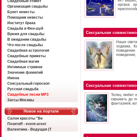
их? Верно
Свадебный этикет
органа з
Организация свадьбы
приспособ
Букет невесты
Помощник невесты
Институт брака
Свадьба и Фен-шуй
Сексуальная совместимо
Время для свадьбы
В ожидании свадьбы
Наше свети
Что после свадьбы
зодиака. 
Свадебная астрология
поведение.
поведение, 
Свадебные приметы
Свадебная магия
Интимные стрижки
Значение фамилий
Имена
Сексуальный гороскоп
Сексуальная совместимо
Русская свадьба
Свадебные песни MP3
Телец любит о
скрывать до п
Загсы Москвы
фантазией, ко
Новое на портале
Салон красоты "Ве
Позитиff - event-агент
Валентина - Ведущая (Т