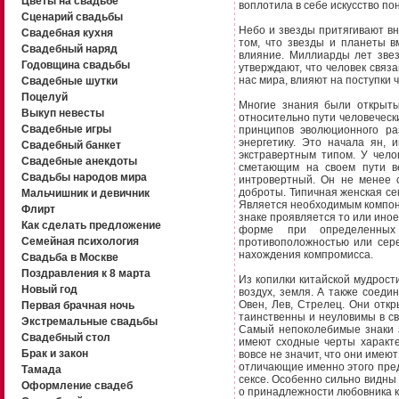
Цветы на свадьбе
воплотила в себе искусство п
Сценарий свадьбы
Небо и звезды притягивают в
Свадебная кухня
том, что звезды и планеты в
Свадебный наряд
влияние. Миллиарды лет звез
Годовщина свадьбы
утверждают, что человек связ
нас мира, влияют на поступки 
Свадебные шутки
Поцелуй
Многие знания были открыты
Выкуп невесты
относительно пути человечески
Свадебные игры
принципов эволюционного ра
энергетику. Это начала ян, 
Свадебный банкет
экстравертным типом. У чело
Свадебные анекдоты
сметающим на своем пути в
Свадьбы народов мира
интровертный. Он не менее 
доброты. Типичная женская се
Мальчишник и девичник
Является необходимым компон
Флирт
знаке проявляется то или ино
Как сделать предложение
форме при определенных 
Семейная психология
противоположностью или сер
нахождения компромисса.
Свадьба в Москве
Поздравления к 8 марта
Из копилки китайской мудрости
Новый год
воздух, земля. А также соедин
Овен, Лев, Стрелец. Они отк
Первая брачная ночь
таинственны и неуловимы в св
Экстремальные свадьбы
Самый непоколебимые знаки з
Свадебный стол
имеют сходные черты характе
Брак и закон
вовсе не значит, что они имею
отличающие именно этого пред
Тамада
сексе. Особенно сильно видны
Оформление свадеб
о принадлежности любовника к