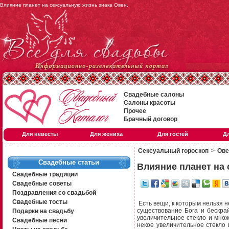
Влияние планет на сексуальную жизнь знака Овен.
Свадебные салоны
Салоны красоты
Прочее
Брачный договор
Для невесты
Для жениха
Для гостей
Д
Сексуальный гороскоп
>
Ове
Свадебные статьи
Влияние планет на 
Свадебные традиции
Свадебные советы
Поздравления со свадьбой
Свадебные тосты
Есть вещи, к которым нельзя не
существование Бога и бескра
Подарки на свадьбу
увеличительное стекло и множ
Свадебные песни
некое увеличительное стекло 