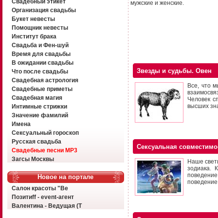
Свадебный этикет
мужские и женские.
Организация свадьбы
Букет невесты
Помощник невесты
Институт брака
Свадьба и Фен-шуй
Время для свадьбы
В ожидании свадьбы
Звезды и судьбы. Овен
Что после свадьбы
Свадебная астрология
Все, что м
Свадебные приметы
взаимосвяз
Свадебная магия
Человек с
высших зн
Интимные стрижки
Значение фамилий
Имена
Сексуальный гороскоп
Русская свадьба
Сексуальная совместимо
Свадебные песни MP3
Загсы Москвы
Наше свети
зодиака. 
поведение
Новое на портале
поведение,
Салон красоты "Ве
Позитиff - event-агент
Валентина - Ведущая (Т