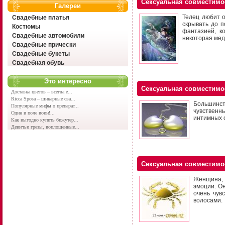
Сексуальная совместимо
Галереи
Телец любит о
Свадебные платья
скрывать до п
Костюмы
фантазией, к
Свадебные автомобили
некоторая мед
Свадебные прически
Свадебные букеты
Свадебная обувь
Это интересно
Сексуальная совместимо
Доставка цветов – всегда е...
Ricca Sposa – шикарные сва...
Большинст
Популярные мифы о препарат...
чувственн
Один в поле воин!...
интимных 
Как выгодно купить бижутер...
Девичьи грезы, воплощенные...
Сексуальная совместимо
Женщина, 
эмоции. О
очень чув
волосами.