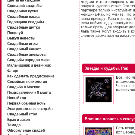
Цветы на свадьбе
людьми и контролировать их.
Сценарий свадьбы
получать удовольствие. Эта те
партнере только инструмент д
Свадебная кухня
женщина-Рак, но учтите, что 
Свадебный наряд
шопа приведут Рака в восторг.
Годовщина свадьбы
если поймет одну простую ист
только брать. Для амурных де
Свадебные шутки
Льва также могут входить в к
Поцелуй
следует держаться на расстоя
Выкуп невесты
Свадебные игры
Свадебный банкет
Свадебные анекдоты
Свадьбы народов мира
Мальчишник и девичник
Звезды и судьбы. Рак
Флирт
Как сделать предложение
Все, что м
Семейная психология
взаимосвяз
Человек с
Свадьба в Москве
высших зн
Поздравления к 8 марта
Новый год
Первая брачная ночь
Экстремальные свадьбы
Свадебный стол
Влияние планет на сексу
Брак и закон
Тамада
Есть вещи,
Оформление свадеб
их? Верно