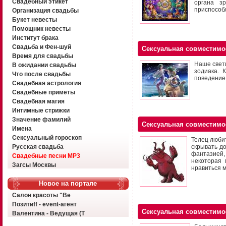
Свадебный этикет
органа з
приспособ
Организация свадьбы
Букет невесты
Помощник невесты
Институт брака
Свадьба и Фен-шуй
Сексуальная совместимо
Время для свадьбы
Наше свети
В ожидании свадьбы
зодиака. 
Что после свадьбы
поведение
Свадебная астрология
Свадебные приметы
Свадебная магия
Интимные стрижки
Значение фамилий
Сексуальная совместимо
Имена
Сексуальный гороскоп
Телец люби
Русская свадьба
скрывать до
фантазией,
Свадебные песни MP3
некоторая 
Загсы Москвы
нравиться 
Новое на портале
Салон красоты "Ве
Позитиff - event-агент
Сексуальная совместимо
Валентина - Ведущая (Т