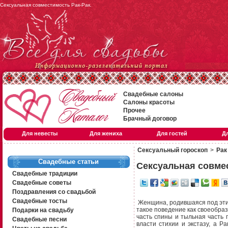
Сексуальная совместимость Рак-Рак.
Свадебные салоны
Салоны красоты
Прочее
Брачный договор
Для невесты
Для жениха
Для гостей
Д
Сексуальный гороскоп
>
Рак 
Свадебные статьи
Сексуальная совме
Свадебные традиции
Свадебные советы
Поздравления со свадьбой
Свадебные тосты
Женщина, родившаяся под этим
такое поведение как своеобраз
Подарки на свадьбу
часть спины и тыльная часть
Свадебные песни
власти стихии и экстазу, а Р