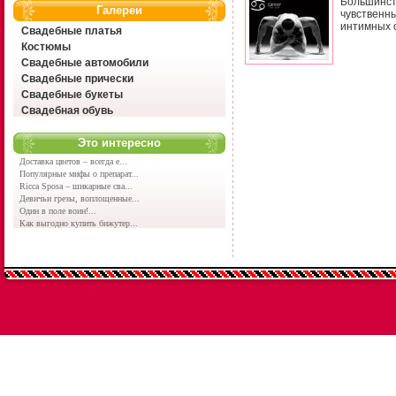
Большинст
Галереи
чувственн
интимных 
Свадебные платья
Костюмы
Свадебные автомобили
Свадебные прически
Свадебные букеты
Свадебная обувь
Это интересно
Доставка цветов – всегда е...
Популярные мифы о препарат...
Ricca Sposa – шикарные сва...
Девичьи грезы, воплощенные...
Один в поле воин!...
Как выгодно купить бижутер...