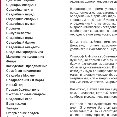
Цветы на свадьбе
отделить одного человека от д
Сценарий свадьбы
В настоящее время ученые-
Свадебная кухня
психологическую характерис
Свадебный наряд
определенные признаки (ведь 
Годовщина свадьбы
теория имеет большой успех, 
определенный отпечаток, вс
Свадебные шутки
антропонимические исследован
Поцелуй
особенности характера, а нер
Выкуп невесты
же, идет о типе внешности, а н
Свадебные игры
Кроме того, выбирая имя, сл
Свадебный банкет
Доказано, что чем гармоничн
Свадебные анекдоты
удачливее и счастливее он буд
Свадьбы народов мира
Философ А. Ф. Лосев об именах
Мальчишник и девичник
лучшего, как термин «магия». 
Флирт
будучи актуально выражена 
Как сделать предложение
области действительности. В с
Семейная психология
исходит и куда-то направляетс
магии в диалектическую фор
Свадьба в Москве
энергийный, или – энергийно-
Поздравления к 8 марта
что имя есть магически-мифиче
Новый год
Возможно, с этим связана су
Первая брачная ночь
армии человека, который всегд
Экстремальные свадьбы
храбрым в сражениях, или пере
Свадебный стол
Брак и закон
Интересно, что существует м
имен. Это может быть связан
Тамада
артистов и т. д. Но не стоит 
Оформление свадеб
излишне популярным, и чело