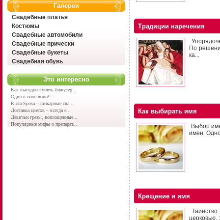
Галереи
Свадебные платья
Костюмы
Традиции наречения
Свадебные автомобили
Упорядоче
Свадебные прически
По решени
Свадебные букеты
ка...
Свадебная обувь
Это интересно
Как выгодно купить бижутер...
Один в поле воин!...
Ricca Sposa – шикарные сва...
Доставка цветов – всегда е...
Как выбирать имя
Девичьи грезы, воплощенные...
Популярные мифы о препарат...
Выбор име
имен. Одно
Крещение и имя
Таинство 
церковью. 