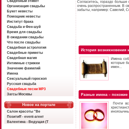
Свадебный этикет
Согласитесь, гораздо больше
очень распространенным. В св
Организация свадьбы
забыты, например: Савелий, Се
Букет невесты
Помощник невесты
Институт брака
Свадьба и Фен-шуй
Время для свадьбы
В ожидании свадьбы
Что после свадьбы
Свадебная астрология
История возникновения 
Свадебные приметы
Свадебная магия
Имена соб
которые бы
Интимные стрижки
имен...
Значение фамилий
Имена
Сексуальный гороскоп
Русская свадьба
Свадебные песни MP3
Загсы Москвы
Разные имена – похожие
Почти все
Новое на портале
христианст
Салон красоты "Ве
иноязычны.
Позитиff - event-агент
Валентина - Ведущая (Т