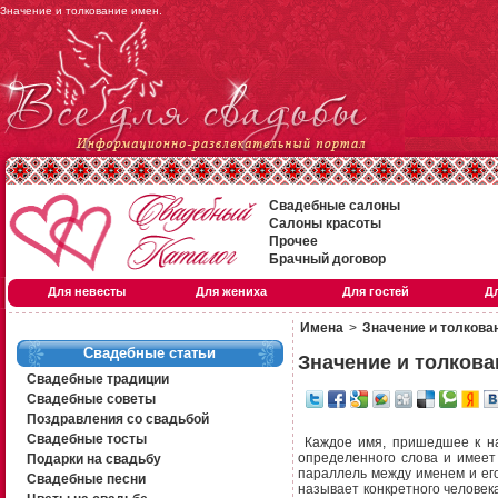
Значение и толкование имен.
Свадебные салоны
Салоны красоты
Прочее
Брачный договор
Для невесты
Для жениха
Для гостей
Д
Имена
>
Значение и толкова
Свадебные статьи
Значение и толкова
Свадебные традиции
Свадебные советы
Поздравления со свадьбой
Свадебные тосты
Каждое имя, пришедшее к на
определенного слова и имеет
Подарки на свадьбу
параллель между именем и его 
Свадебные песни
называет конкретного человек