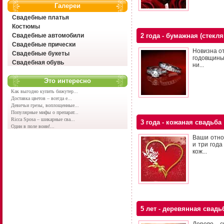
Галереи
Свадебные платья
Костюмы
Свадебные автомобили
2 года - бумажная (стекл
Свадебные прически
Новизна от
Свадебные букеты
годовщины 
Свадебная обувь
ни...
Это интересно
Как выгодно купить бижутер...
Доставка цветов – всегда е...
Девичьи грезы, воплощенные...
Популярные мифы о препарат...
Ricca Sposa – шикарные сва...
3 года - кожаная свадьба
Один в поле воин!...
Ваши отно
и три года
кож...
5 лет - деревянная свадь