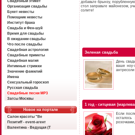
Свадебный этикет
добавьте брынзу, порубленную
стол заправьте майонезом, уч
Организация свадьбы
солите!
Букет невесты
Помощник невесты
Институт брака
Свадьба и Фен-шуй
Время для свадьбы
В ожидании свадьбы
Что после свадьбы
Свадебная астрология
Зеленая свадьба
Свадебные приметы
Свадебная магия
День свад
ваше ноу-
Интимные стрижки
антресоли 
Значение фамилий
Имена
Сексуальный гороскоп
Русская свадьба
Свадебные песни MP3
Загсы Москвы
1 год - ситцевая (марлев
Новое на портале
Если посл
Салон красоты "Ве
осталось
Позитиff - event-агент
розочками,
Валентина - Ведущая (Т