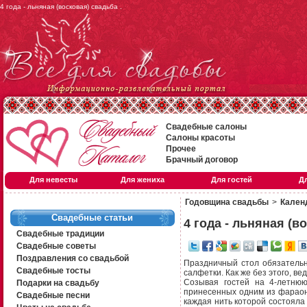
4 года - льняная (восковая) свадьба .
Свадебные салоны
Салоны красоты
Прочее
Брачный договор
Для невесты
Для жениха
Для гостей
Д
Годовщина свадьбы
>
Кален
Свадебные статьи
4 года - льняная (в
Свадебные традиции
Свадебные советы
Поздравления со свадьбой
Праздничный стол обязательн
Свадебные тосты
салфетки. Как же без этого, ве
Созывая гостей на 4-летнюю
Подарки на свадьбу
принесенных одним из фараон
Свадебные песни
каждая нить которой состояла 