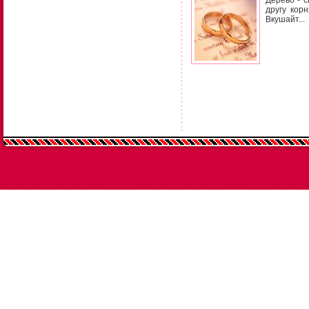
Дерево - с
другу кор
Вкушайт...