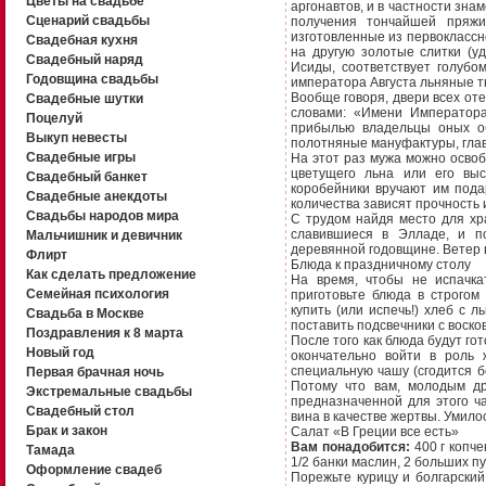
Цветы на свадьбе
аргонавтов, и в частности зна
Сценарий свадьбы
получения тончайшей пряжи
изготовленные из первоклассно
Свадебная кухня
на другую золотые слитки (у
Свадебный наряд
Исиды, соответствует голубо
Годовщина свадьбы
императора Августа льняные т
Вообще говоря, двери всех от
Свадебные шутки
словами: «Имени Императора 
Поцелуй
прибылью владельцы оных об
Выкуп невесты
полотняные мануфактуры, глав
Свадебные игры
На этот раз мужа можно освоб
цветущего льна или его выс
Свадебный банкет
коробейники вручают им подар
Свадебные анекдоты
количества зависят прочность 
Свадьбы народов мира
С трудом найдя место для хр
славившиеся в Элладе, и п
Мальчишник и девичник
деревянной годовщине. Ветер в
Флирт
Блюда к праздничному столу
Как сделать предложение
На время, чтобы не испачк
Семейная психология
приготовьте блюда в строгом
купить (или испечь!) хлеб с 
Свадьба в Москве
поставить подсвечники с воско
Поздравления к 8 марта
После того как блюда будут гот
Новый год
окончательно войти в роль
специальную чашу (сгодится 
Первая брачная ночь
Потому что вам, молодым др
Экстремальные свадьбы
предназначенной для этого ча
Свадебный стол
вина в качестве жертвы. Умил
Брак и закон
Салат «В Греции все есть»
Вам понадобится:
400 г копч
Тамада
1/2 банки маслин, 2 больших п
Оформление свадеб
Порежьте курицу и болгарски