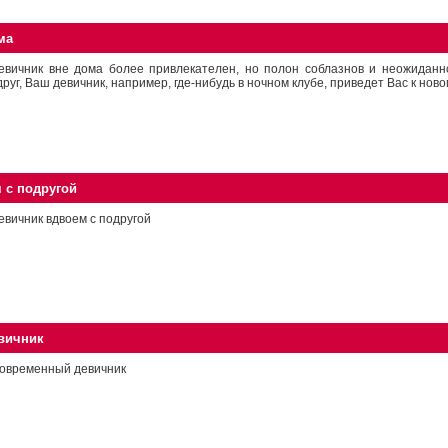
ма
евичник вне дома более привлекателен, но полон соблазнов и неожиданно
друг, Ваш девичник, например, где-нибудь в ночном клубе, приведет Вас к ново
 с подругой
евичник вдвоем с подругой
вичник
овременный девичник