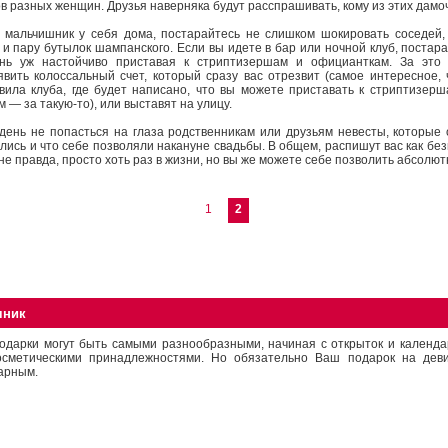
 разных женщин. Друзья наверняка будут расспрашивать, кому из этих дамоч
 мальчишник у себя дома, постарайтесь не слишком шокировать соседей,
 и пару бутылок шампанского. Если вы идете в бар или ночной клуб, постар
ень уж настойчиво приставая к стриптизершам и официанткам. За это 
явить колоссальный счет, который сразу вас отрезвит (самое интересное, 
вила клуба, где будет написано, что вы можете приставать к стриптизер
ам — за
такую-то),
или выставят на улицу.
 день не попасться на глаза родственникам или друзьям невесты, которые
ались и что себе позволяли накануне свадьбы. В общем, распишут вас как бе
 не правда, просто хоть раз в жизни, но вы же можете себе позволить абсолю
1
2
чник
одарки могут быть самыми разнообразными, начиная с открыток и календа
осметическими принадлежностями. Но обязательно Ваш подарок на дев
арным.