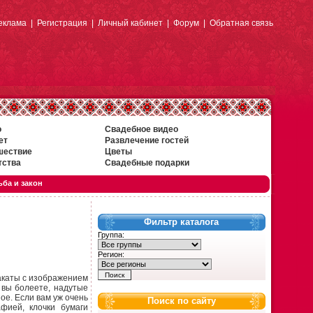
еклама
|
Регистрация
|
Личный кабинет
|
Форум
|
Обратная связь
о
Свадебное видео
ет
Развлечение гостей
шествие
Цветы
тства
Свадебные подарки
ба и закон
Фильтр каталога
Группа:
Регион:
акаты с изображением
 вы болеете, надутые
ое. Если вам уж очень
Поиск по сайту
фией, клочки бумаги