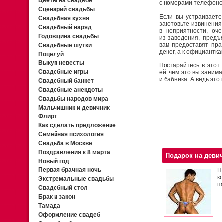
Цветы на свадьбе
с номерами телефонов
Сценарий свадьбы
Если вы устраиваете
Свадебная кухня
заготовьте извинения
Свадебный наряд
в неприятности, оч
Годовщина свадьбы
из заведения, предъ
вам предоставят пра
Свадебные шутки
денег, а к официантк
Поцелуй
Выкуп невесты
Постарайтесь в этот
Свадебные игры
ей, чем это вы заним
и бабника. А ведь это
Свадебный банкет
Свадебные анекдоты
Свадьбы народов мира
Мальчишник и девичник
Флирт
Как сделать предложение
Семейная психология
Свадьба в Москве
Поздравления к 8 марта
Подарок на деви
Новый год
Первая брачная ночь
П
к
Экстремальные свадьбы
п
Свадебный стол
Брак и закон
Тамада
Оформление свадеб