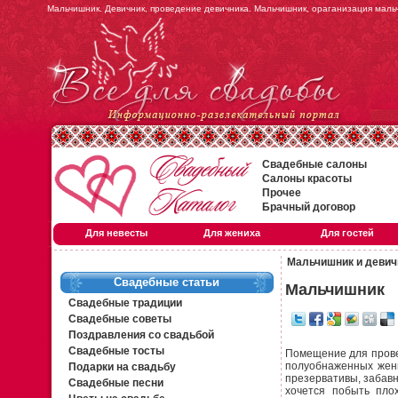
Мальчишник. Девичник, проведение девичника. Мальчишник, ораганизация маль
Свадебные салоны
Салоны красоты
Прочее
Брачный договор
Для невесты
Для жениха
Для гостей
Мальчишник и девич
Свадебные статьи
Мальчишник
Свадебные традиции
Свадебные советы
Поздравления со свадьбой
Свадебные тосты
Помещение для пров
полуобнаженных женщ
Подарки на свадьбу
презервативы, забавн
Свадебные песни
хочется побыть пло