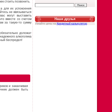
ек стоить позвонить.
 а для их успокоения
айтесь не ввязываться
вас могут выставить
Наши друзья
что вместе со счетом
шам за
такую-то
сумму
Узнайте цены на
Кредитный калькулятор
.
 обязательно доложат
знадежного алкоголика
тный беспредел!
риков и заканчивая
ичник должен быть