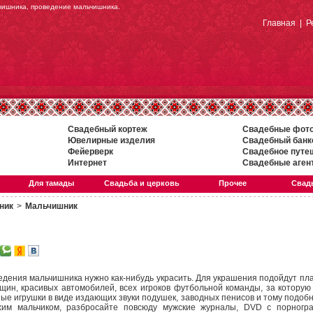
чишника, проведение мальчишника.
Главная
|
Р
Свадебный кортеж
Свадебные фот
Ювелирные изделия
Свадебный банк
Фейерверк
Свадебное путе
Интернет
Свадебные аген
Для тамады
Свадьба и церковь
Прочее
Свадь
ник
>
Мальчишник
едения мальчишника нужно
как-нибудь
украсить. Для украшения подойдут пл
ин, красивых автомобилей, всех игроков футбольной команды, за которую
ые игрушки в виде издающих звуки подушек, заводных пенисов и тому подобн
хим мальчиком, разбросайте повсюду мужские журналы, DVD с порногра