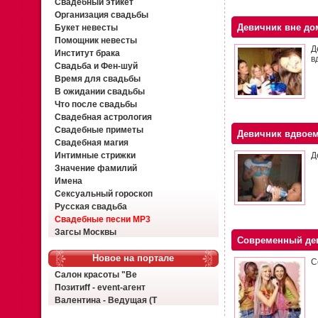
Свадебный этикет
Организация свадьбы
Девичник вне до
Букет невесты
Помощник невесты
Д
Институт брака
в
Свадьба и Фен-шуй
Время для свадьбы
В ожидании свадьбы
Что после свадьбы
Свадебная астрология
Свадебные приметы
Девичник вдвоем
Свадебная магия
Интимные стрижки
Д
Значение фамилий
Имена
Сексуальный гороскоп
Русская свадьба
Свадебные песни MP3
Загсы Москвы
Современный де
Новое на портале
С
Салон красоты "Ве
Позитиff - event-агент
Валентина - Ведущая (Т